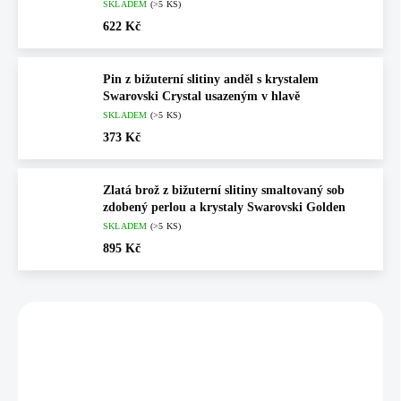
SKLADEM
(>5 KS)
622 Kč
Pin z bižuterní slitiny anděl s krystalem
Swarovski Crystal usazeným v hlavě
SKLADEM
(>5 KS)
373 Kč
Zlatá brož z bižuterní slitiny smaltovaný sob
zdobený perlou a krystaly Swarovski Golden
SKLADEM
(>5 KS)
895 Kč
Vybráno pro vás
💎 RUČNÍ PRÁCE
NOVINKA
61600981