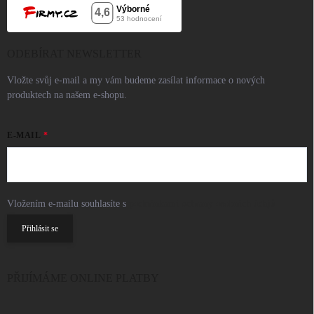
ODEBÍRAT NEWSLETTER
Vložte svůj e-mail a my vám budeme zasílat informace o nových
produktech na našem e-shopu.
E-MAIL
Vložením e-mailu souhlasíte s
podmínkami ochrany osobních údajů
Přihlásit se
PŘIJÍMÁME ONLINE PLATBY