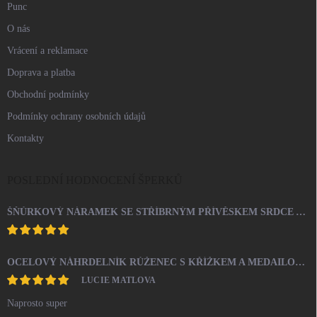
Punc
O nás
Vrácení a reklamace
Doprava a platba
Obchodní podmínky
Podmínky ochrany osobních údajů
Kontakty
POSLEDNÍ HODNOCENÍ ŠPERKŮ
ŠŇŮRKOVÝ NÁRAMEK SE STŘÍBRNÝM PŘÍVĚSKEM SRDCE A KRYSTALY SWAROVSKI CRYSTAL (STŘÍBRO 925/1000)
OCELOVÝ NÁHRDELNÍK RŮŽENEC S KŘÍŽKEM A MEDAILONEM
LUCIE MATLOVA
Naprosto super