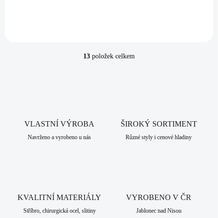
514,05 Kč bez DPH
13
položek celkem
O
v
l
á
d
a
c
VLASTNÍ VÝROBA
í
ŠIROKÝ SORTIMENT
p
Navrženo a vyrobeno u nás
Různé styly i cenové hladiny
r
v
k
y
v
ý
KVALITNÍ MATERIÁLY
VYROBENO V ČR
p
i
Stříbro, chirurgická ocel, slitiny
Jablonec nad Nisou
s