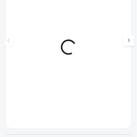
🇨🇿 ČESKÁ VÝROBA
💎 RUČNÍ PRÁCE
🇨🇿 ČESKÁ VÝROBA
Brož z bižuterní slitiny
Brož z bižuterní slit
smaltovaná kopretina bez
krystaly Swarovski
krystalů
515 Kč
932 Kč
426 Kč bez DPH
770 Kč bez DPH
SKLADEM
(>5 KS)
SKLADEM
(>5 KS)
Do košíku
Do košíku