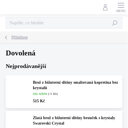
Přejít
na
obsah
Hledat
Příležitost
Dovolená
Nejprodávanější
Brož z bižuterní slitiny smaltovaná kopretina bez
krystalů
SKLADEM
(>5 KS)
515 Kč
Zlatá brož z bižuterní slitiny brouček s krystaly
Swarovski Crystal