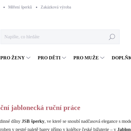
Měření šperků
Zakázková výroba
Naše výroba
Péče o šperk
Hledat
PRO ŽENY
PRO DĚTI
PRO MUŽE
DOPLŇ
ční jablonecká ruční práce
odinné dílny
JSB šperky
, ve které se snoubí nadčasová elegance s mod
yroben v pestré paletě barev přímo v kolébce české bižuterie – v
Jablon