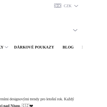
CZK
y
Punc
O nás
Vrácení a reklamace
Doprava a platba
Obc
PRÁZDNÝ KOŠÍK
NÁKUPNÍ
KOŠÍK
KY
DÁRKOVÉ POUKAZY
BLOG
KONTAKTY
erními designovými trendy pro letošní rok. Každý
ci nad Nisou
. 🇨🇿❤️