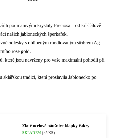
řili podmanivými krystaly Preciosa – od křišťálově
áci našich jabloneckých šperkařek.
arevné odlesky s oblíbeným rhodiovaným stříbrem Ag
rního rose gold.
, které jsou navrženy pro vaše maximální pohodlí při
klářskou tradici, která proslavila Jablonecko po
Zlaté ocelové náušnice klapky čakry
SKLADEM
(>5 KS)