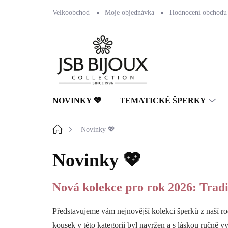
Přejít
Velkoobchod
Moje objednávka
Hodnocení obchodu
na
obsah
NOVINKY 💖
TEMATICKÉ ŠPERKY
Domů
Novinky 💖
Novinky 💖
Nová kolekce pro rok 2026: Tradi
Představujeme vám nejnovější kolekci šperků z naší r
kousek v této kategorii byl navržen a s láskou ručně v