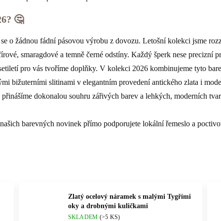
26? 🤔
se o žádnou fádní pásovou výrobu z dovozu. Letošní kolekci jsme rozzá
írové, smaragdové a temně černé odstíny. Každý šperk nese precizní pr
esetiletí pro vás tvoříme doplňky. V kolekci 2026 kombinujeme tyto b
ými bižuterními slitinami v elegantním provedení antického zlata i mode
přinášíme dokonalou souhru zářivých barev a lehkých, moderních tvarů
šich barevných novinek přímo podporujete lokální řemeslo a poctivou s
Zlatý ocelový náramek s malými Tygřími
oky a drobnými kuličkami
SKLADEM
(>5 KS)