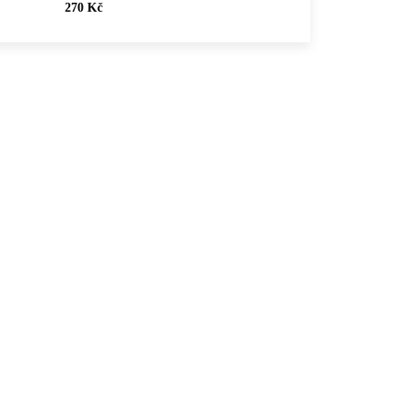
270 Kč
NOVINKA
GWH
61410385S
💎 RUČNÍ PRÁCE
🇨🇿 ČESKÁ VÝROBA
Ocelové náušnice klapky
u
čakry