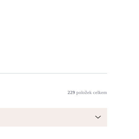
270 Kč
223 Kč bez DPH
SKLADEM
(>5 KS)
Do košíku
229
položek celkem