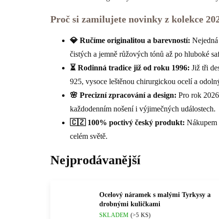
Proč si zamilujete novinky z kolekce 20
💎 Ručíme originalitou a barevností:
Nejedná 
čistých a jemně růžových tónů až po hluboké saf
⏳ Rodinná tradice již od roku 1996:
Již tři d
925, vysoce leštěnou chirurgickou ocelí a odoln
🌸 Precizní zpracování a design:
Pro rok 2026 
každodenním nošení i výjimečných událostech.
🇨🇿 100% poctivý český produkt:
Nákupem na
celém světě.
Nejprodávanější
Ocelový náramek s malými Tyrkysy a
drobnými kuličkami
SKLADEM
(>5 KS)