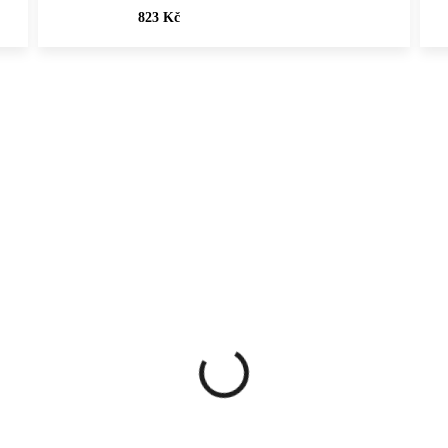
823 Kč
Vybráno pro vás
NKA
NOVINKA
61510368TYR
61410367
ČNÍ PRÁCE
💎 RUČNÍ PRÁCE
ČESKÁ VÝROBA
🇨🇿 ČESKÁ VÝROBA
elový náramek s
Zlaté ocelové náušnice
lými Tyrkysy a
puzety list s bílou perlo