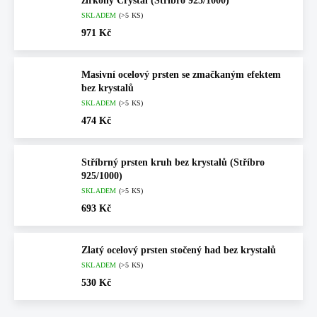
zirkony Crystal (Stříbro 925/1000)
SKLADEM
(>5 KS)
971 Kč
Masivní ocelový prsten se zmačkaným efektem
bez krystalů
SKLADEM
(>5 KS)
474 Kč
Stříbrný prsten kruh bez krystalů (Stříbro
925/1000)
SKLADEM
(>5 KS)
693 Kč
Zlatý ocelový prsten stočený had bez krystalů
SKLADEM
(>5 KS)
530 Kč