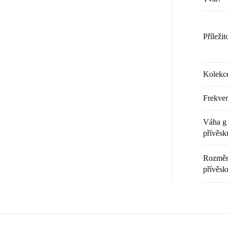
Příležit
Kolekc
Frekven
Váha g 
přívěsk
Rozměr 
přívěsk