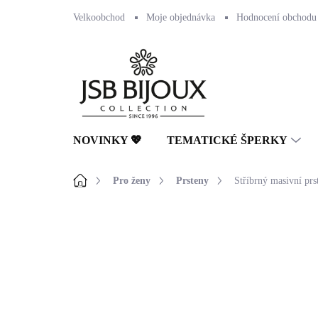
Přejít
Velkoobchod
Moje objednávka
Hodnocení obchodu
na
obsah
NOVINKY 💖
TEMATICKÉ ŠPERKY
Domů
Pro ženy
Prsteny
Stříbrný masivní prs
Neohodnoceno
Podrobnosti hodnocení
🇨🇿 ČESKÁ VÝROBA
💎 RUČNÍ PRÁCE