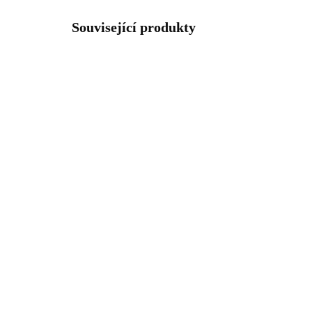
Související produkty
92700402G
SKLADEM
(>5 KS)
Pozlacený stříbrný
Poz
masivní prsten cik cak bez
kov
krystalů (Stříbro
(St
925/1000)
1 297 Kč
93
1 071,90 Kč bez DPH
772