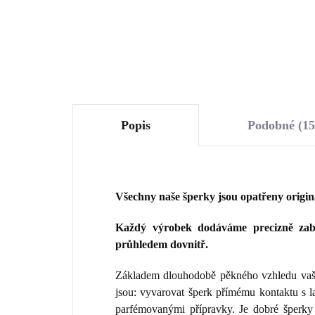
Do košíku
Popis
Podobné (15
Všechny naše šperky jsou opatřeny origi
Každý výrobek dodáváme precizně zaba
průhledem dovnitř.
Základem dlouhodobě pěkného vzhledu vaše
jsou: vyvarovat šperk přímému kontaktu s 
parfémovanými přípravky. Je dobré šperky 