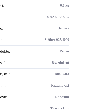
st
:
0.1 kg
8592661387795
ho
:
Dámské
l
:
Stříbro 925/1000
oduktu
:
Prsten
stalu
:
Bez zdobení
rystalu
:
Bílá, Čirá
tenu
:
Roztahovací
kovu
:
Rhodium
Tvary a linie