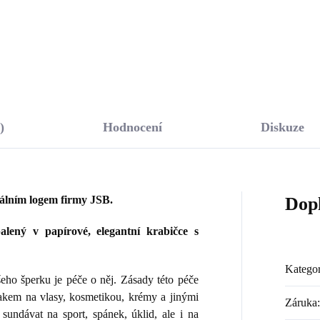
Do košíku
Do košíku
)
Hodnocení
Diskuze
nálním logem firmy JSB.
Dop
lený v papírové, elegantní krabičce s
Kategor
ho šperku je péče o něj. Zásady této péče
lakem na vlasy, kosmetikou, krémy a jinými
Záruka
:
sundávat na sport, spánek, úklid, ale i na