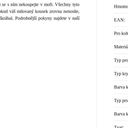
i se s ním nekoupejte v moři. Všechny tyto
Hmotno
 Pokud váš milovaný kousek zrovna nenosíte,
škrábal. Podrobnější pokyny najdete v naší
EAN
:
Pro ko
Materiá
Typ pr
Typ kry
Barva k
Typ prs
Barva 
Tvar
: