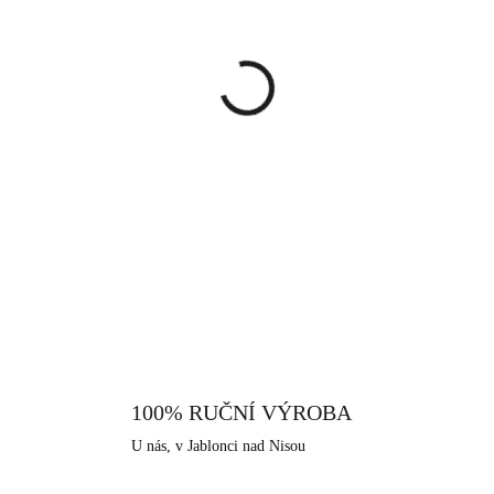
cena:
MŮŽEME DORUČIT DO:
12.8.
−
+
Prsten, který je v zadní části 
poskládaných cik cak. Je jedno
oblečení a je zaručeně dobrou 
jednoznačně podtrhne Vaši krásu
DETAILNÍ INFORMACE
na každou velikost prstu. Šperk
povrchová úprava je zde použit
odolnost vůči černání a žlout
alergiky a citlivější lidi. Jako 
Jizerských hor, ve městě Jabl
bižuterní historii.
100% RUČNÍ VÝROBA
U nás, v Jablonci nad Nisou