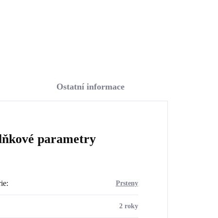
Detail
Ostatní informace
lňkové parametry
ie
:
Prsteny
2 roky