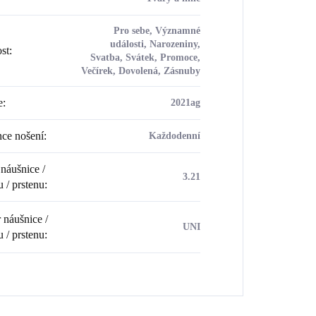
Pro sebe, Významné
události, Narozeniny,
ost
:
Svatba, Svátek, Promoce,
Večírek, Dovolená, Zásnuby
e
:
2021ag
ce nošení
:
Každodenní
náušnice /
3.21
u / prstenu
:
náušnice /
UNI
u / prstenu
: