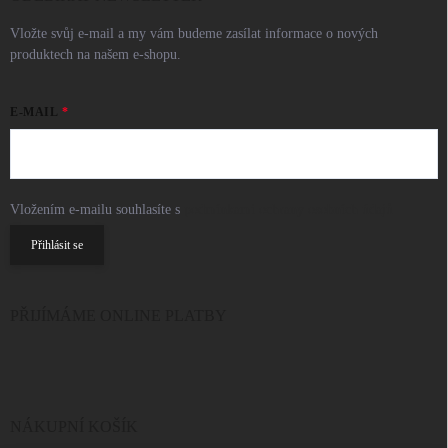
Vložte svůj e-mail a my vám budeme zasílat informace o nových
produktech na našem e-shopu.
E-MAIL
Vložením e-mailu souhlasíte s
podmínkami ochrany osobních údajů
Přihlásit se
PŘIJÍMÁME ONLINE PLATBY
NÁKUPNÍ KOŠÍK