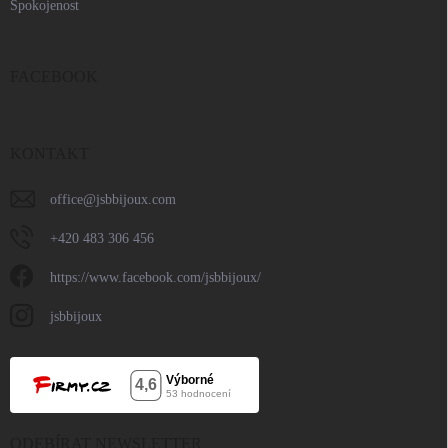
Spokojenost
FACEBOOK
KONTAKT
office
@
jsbbijoux.com
+420 483 306 456
https://www.facebook.com/jsbbijoux/
jsbbijoux
ODEBÍRAT NEWSLETTER