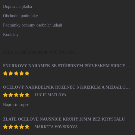
Doprava a platba
Obchodní podmínky
Podmínky ochrany osobních údajů
Kontakty
POSLEDNÍ HODNOCENÍ ŠPERKŮ
ŠŇŮRKOVÝ NÁRAMEK SE STŘÍBRNÝM PŘÍVĚSKEM SRDCE A KRYSTALY SWAROVSKI CRYSTAL (STŘÍBRO 925/1000)
OCELOVÝ NÁHRDELNÍK RŮŽENEC S KŘÍŽKEM A MEDAILONEM
LUCIE MATLOVA
Naprosto super
ZLATÉ OCELOVÉ NÁUŠNICE KRUHY 20MM BEZ KRYSTALŮ
MARKÉTA VOVSÍKOVÁ