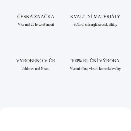
š
p
ČESKÁ ZNAČKA
KVALITNÍ MATERIÁLY
e
Více než 25 let zkušeností
Stříbro, chirurgická ocel, slitiny
r
k
y
a
b
VYROBENO V ČR
100% RUČNÍ VÝROBA
i
Jablonec nad Nisou
Vlastní dílna, vlastní kontrola kvality
ž
u
t
e
r
i
92400555CR
92501453RH
e