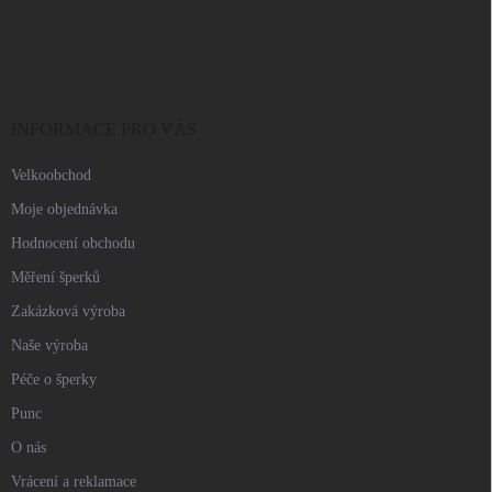
Z
á
p
a
t
í
INFORMACE PRO VÁS
Velkoobchod
Moje objednávka
Hodnocení obchodu
Měření šperků
Zakázková výroba
Naše výroba
Péče o šperky
Punc
O nás
Vrácení a reklamace