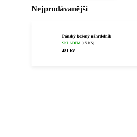
Nejprodávanější
Pánský kožený náhrdelník
SKLADEM
(>5 KS)
481 Kč
💎 RUČNÍ PRÁCE
💎 RU
61310037
🇨🇿 ČESKÁ VÝROBA
🇨🇿 