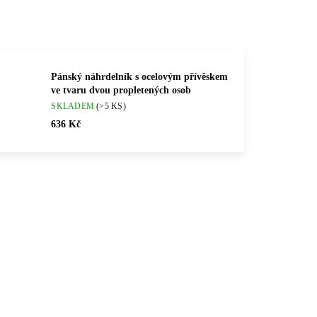
Pánský náhrdelník s ocelovým přívěskem
ve tvaru dvou propletených osob
SKLADEM
(>5 KS)
636 Kč
💎 RUČNÍ PRÁCE
0027
61310034
🇨🇿 ČESKÁ VÝROBA