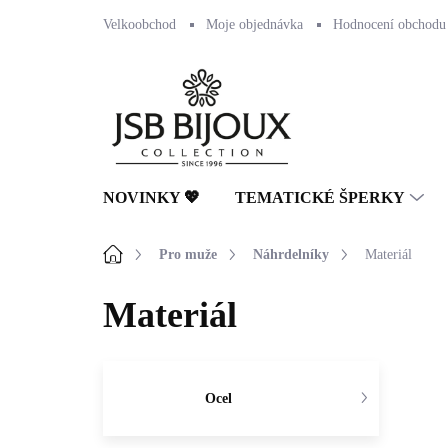
Přejít
Velkoobchod
Moje objednávka
Hodnocení obchodu
na
obsah
NOVINKY 💖
TEMATICKÉ ŠPERKY
Domů
Pro muže
Náhrdelníky
Materiál
Materiál
Ocel