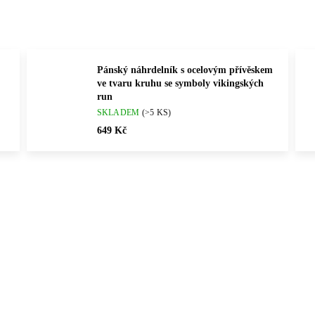
Pánský náhrdelník s ocelovým přívěskem
ve tvaru kruhu se symboly vikingských
run
SKLADEM
(>5 KS)
649 Kč
Vybráno pro vás
ČNÍ PRÁCE
💎 RUČNÍ PRÁCE
61310048
6131
ČESKÁ VÝROBA
🇨🇿 ČESKÁ VÝROBA