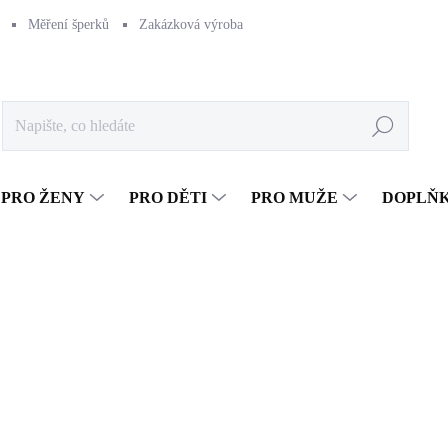
Měření šperků
Zakázková výroba
Naše výroba
Péče o šperk
Hledat
PRO ŽENY
PRO DĚTI
PRO MUŽE
DOPLŇ