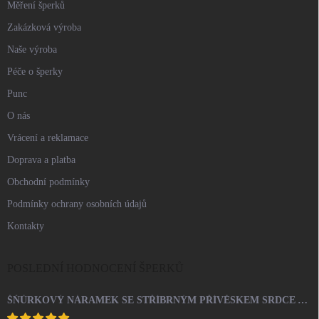
Měření šperků
Zakázková výroba
Naše výroba
Péče o šperky
Punc
O nás
Vrácení a reklamace
Doprava a platba
Obchodní podmínky
Podmínky ochrany osobních údajů
Kontakty
POSLEDNÍ HODNOCENÍ ŠPERKŮ
ŠŇŮRKOVÝ NÁRAMEK SE STŘÍBRNÝM PŘÍVĚSKEM SRDCE A KRYSTALY SWAROVSKI CRYSTAL (STŘÍBRO 925/1000)