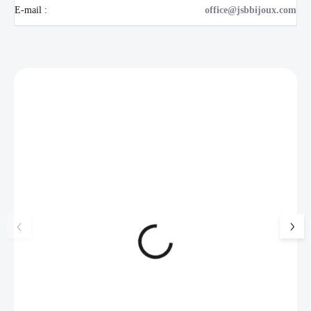
E-mail
:
office@jsbbijoux.com
Zákazníci také nakoupili
NOVINKA
💎 RUČNÍ PRÁCE
17405
🇨🇿 ČESKÁ VÝROBA
🇨🇿 ČESKÁ VÝROBA
Luxusní dárková krabička na
Pánský náhrdelník
šperky JSB - šedá
kožená šňůrka
SKLADEM