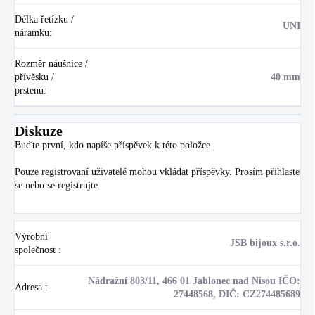
Délka řetízku /
UNI
náramku
:
Rozměr náušnice /
přívěsku /
40 mm
prstenu
:
Diskuze
Buďte první, kdo napíše příspěvek k této položce.
Pouze registrovaní uživatelé mohou vkládat příspěvky. Prosím
přihlaste
se
nebo se
registrujte
.
Výrobní
JSB bijoux s.r.o.
společnost
:
Nádražní 803/11, 466 01 Jablonec nad Nisou IČO:
Adresa
:
27448568, DIČ: CZ274485689