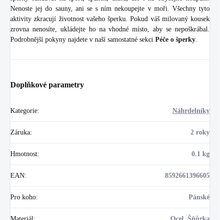
Nenoste jej do sauny, ani se s ním nekoupejte v moři. Všechny tyto
aktivity zkracují životnost vašeho šperku. Pokud váš milovaný kousek
zrovna nenosíte, ukládejte ho na vhodné místo, aby se nepoškrábal.
Podrobnější pokyny najdete v naší samostatné sekci
Péče o šperky
.
Doplňkové parametry
Kategorie
:
Náhrdelníky
Záruka
:
2 roky
Hmotnost
:
0.1 kg
EAN
:
8592661396605
Pro koho
:
Pánské
Materiál
:
Ocel, Šňůrka