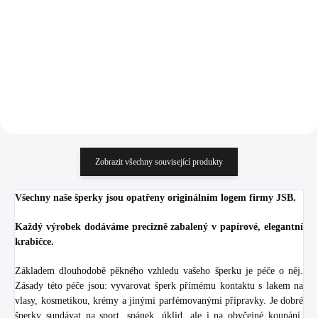
332,23 Kč bez DPH
Do košíku
Do košíku
Zobrazit všechny související produkty
Všechny naše šperky jsou opatřeny originálním logem firmy JSB.
Každý výrobek dodáváme precizně zabalený v papírové, elegantní
krabičce.
Základem dlouhodobě pěkného vzhledu vašeho šperku je péče o něj.
Zásady této péče jsou: vyvarovat šperk přímému kontaktu s lakem na
vlasy, kosmetikou, krémy a jinými parfémovanými přípravky. Je dobré
šperky sundávat na sport, spánek, úklid, ale i na obyčejné koupání.