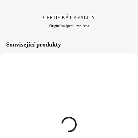
CERTIFIKÁT KVALITY
Originalita šperku zaručena
Související produkty
61310044
61310048
SKLADEM
SKLADEM
(>5 KS)
(>5 KS)
Pánský ocelový
Pánský kožený náhrdelník
náhrdelník řetěz
481 Kč
402 Kč
397,52 Kč bez DPH