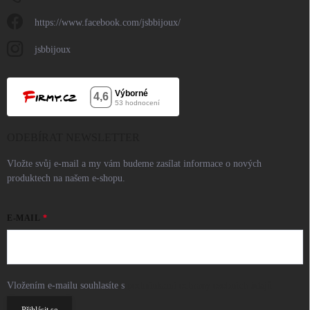
https://www.facebook.com/jsbbijoux/
jsbbijoux
ODEBÍRAT NEWSLETTER
Vložte svůj e-mail a my vám budeme zasílat informace o nových
produktech na našem e-shopu.
E-MAIL
Vložením e-mailu souhlasíte s
podmínkami ochrany osobních údajů
Přihlásit se