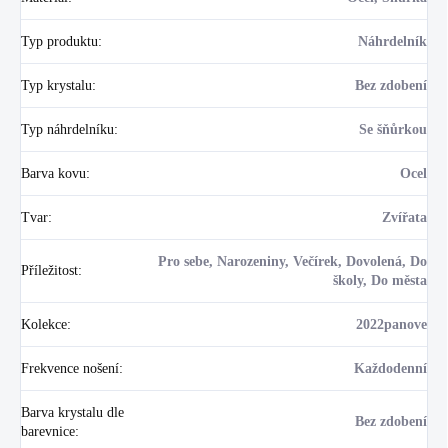
Typ produktu
:
Náhrdelník
Typ krystalu
:
Bez zdobení
Typ náhrdelníku
:
Se šňůrkou
Barva kovu
:
Ocel
Tvar
:
Zvířata
Pro sebe, Narozeniny, Večírek, Dovolená, Do
Příležitost
:
školy, Do města
Kolekce
:
2022panove
Frekvence nošení
:
Každodenní
Barva krystalu dle
Bez zdobení
barevnice
: