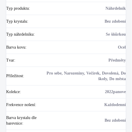
Typ produktu
:
Náhrdelník
Typ krystalu
:
Bez zdobení
Typ náhrdelníku
:
Se šňůrkou
Barva kovu
:
Ocel
Tvar
:
Předměty
Pro sebe, Narozeniny, Večírek, Dovolená, Do
Příležitost
:
školy, Do města
Kolekce
:
2022panove
Frekvence nošení
:
Každodenní
Barva krystalu dle
Bez zdobení
barevnice
: