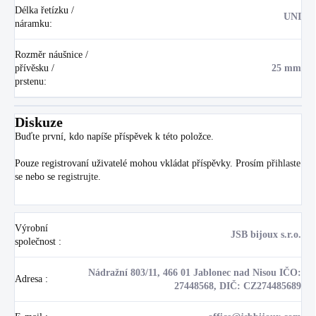
Délka řetízku /
UNI
náramku
:
Rozměr náušnice /
přívěsku /
25 mm
prstenu
:
Diskuze
Buďte první, kdo napíše příspěvek k této položce.
Pouze registrovaní uživatelé mohou vkládat příspěvky. Prosím
přihlaste
se
nebo se
registrujte
.
Výrobní
JSB bijoux s.r.o.
společnost
:
Nádražní 803/11, 466 01 Jablonec nad Nisou IČO:
Adresa
:
27448568, DIČ: CZ274485689