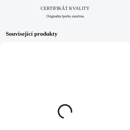
CERTIFIKÁT KVALITY
Originalita šperku zaručena
Související produkty
61310029
61310043
SKLADEM
SKLADEM
(>5 KS)
(>5 KS)
Pánský náhrdelník s
Pánský ocelový
ocelovým přívěskem ve
náhrdelník z drobných
tvaru hlavy býka
kuliček
867 Kč
229 Kč