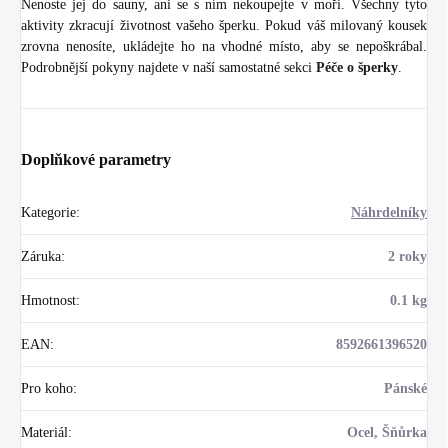
Nenoste jej do sauny, ani se s ním nekoupejte v moři. Všechny tyto
aktivity zkracují životnost vašeho šperku. Pokud váš milovaný kousek
zrovna nenosíte, ukládejte ho na vhodné místo, aby se nepoškrábal.
Podrobnější pokyny najdete v naší samostatné sekci
Péče o šperky
.
Doplňkové parametry
Kategorie
:
Náhrdelníky
Záruka
:
2 roky
Hmotnost
:
0.1 kg
EAN
:
8592661396520
Pro koho
:
Pánské
Materiál
:
Ocel, Šňůrka