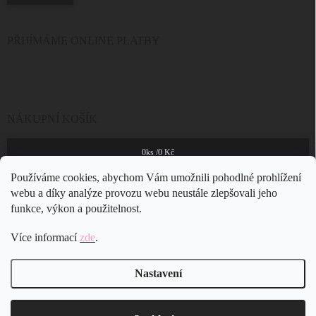
PŘIJÍMÁME ONLINE PLATBY
NÁKUPNÍ KOŠÍK
0
ks /
0 Kč
Používáme cookies, abychom Vám umožnili pohodlné prohlížení
webu a díky analýze provozu webu neustále zlepšovali jeho
funkce, výkon a použitelnost.
Více informací
zde
.
Nastavení
Copyright 2026
JSB Bijoux s.r.o.
. Všechna práva vyhrazena.