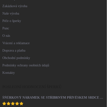
Zakázková výroba
Naše výroba
Péče o šperky
Punc
O nás
Vrácení a reklamace
Doprava a platba
Obchodní podmínky
Podmínky ochrany osobních údajů
Kontakty
POSLEDNÍ HODNOCENÍ ŠPERKŮ
ŠŇŮRKOVÝ NÁRAMEK SE STŘÍBRNÝM PŘÍVĚSKEM SRDCE A KRYSTALY SWAROVSKI CRYSTAL (STŘÍBRO 925/1000)