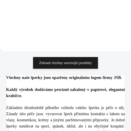
716,53 Kč bez DPH
189,26 Kč bez DPH
Do košíku
Do košíku
Zobrazit všechny související produkty
Všechny naše šperky jsou opatřeny originálním logem firmy JSB.
Každý výrobek dodáváme precizně zabalený v papírové, elegantní
krabičce.
Základem dlouhodobě pěkného vzhledu vašeho šperku je péče o něj.
Zásady této péče jsou: vyvarovat šperk přímému kontaktu s lakem na
vlasy, kosmetikou, krémy a jinými parfémovanými přípravky. Je dobré
šperky sundávat na sport, spánek, úklid, ale i na obyčejné koupání.