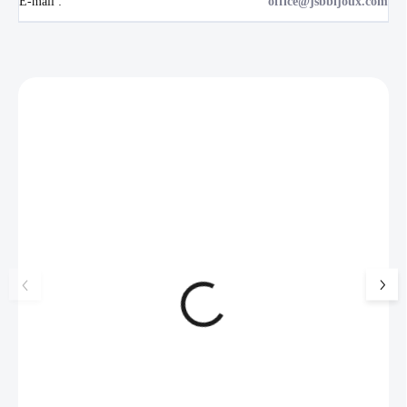
E-mail
:
office@jsbbijoux.com
Zákazníci také nakoupili
NOVINKA
💎 RUČNÍ PRÁCE
17405
🇨🇿 ČESKÁ VÝROBA
🇨🇿 ČESKÁ VÝROBA
Luxusní dárková krabička na
Pánský náhrdelník
šperky JSB - šedá
kožená šňůrka
99 Kč
SKLADEM
175 Kč
(>5 KS)