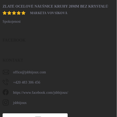
ZLATÉ OCELOVÉ NÁUŠNICE KRUHY 20MM BEZ KRYSTALŮ
MARKÉTA VOVSÍKOVÁ
Spokojenost
FACEBOOK
KONTAKT
office
@
jsbbijoux.com
+420 483 306 456
https://www.facebook.com/jsbbijoux/
jsbbijoux