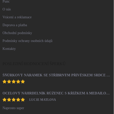
Punc
O nás
Vrácení a reklamace
Doprava a platba
Obchodní podmínky
Podmínky ochrany osobních údajů
Kontakty
POSLEDNÍ HODNOCENÍ ŠPERKŮ
ŠŇŮRKOVÝ NÁRAMEK SE STŘÍBRNÝM PŘÍVĚSKEM SRDCE A KRYSTALY SWAROVSKI CRYSTAL (STŘÍBRO 925/1000)
OCELOVÝ NÁHRDELNÍK RŮŽENEC S KŘÍŽKEM A MEDAILONEM
LUCIE MATLOVA
Naprosto super