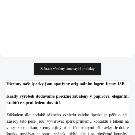
mix (Stříbro 925/1000)
Crystal
1 776 Kč
591 Kč
1 467,77 Kč bez DPH
488,43 Kč bez DPH
Do košíku
Do košíku
Zobrazit všechny související produkty
Všechny naše šperky jsou opatřeny originálním logem firmy JSB.
Každý výrobek dodáváme precizně zabalený v papírové, elegantní
krabičce s průhledem dovnitř.
Základem dlouhodobě pěkného vzhledu vašeho šperku je péče o něj.
Zásady této péče jsou: vyvarovat šperk přímému kontaktu s lakem na
vlasy, kosmetikou, krémy a jinými parfémovanými přípravky. Je dobré
šperky sundávat na sport, spánek, úklid, ale i na obyčejné koupání.