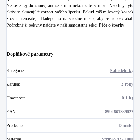
Nenoste jej do sauny, ani se s ním nekoupejte v moři. Všechny tyto
aktivity zkracují životnost vašeho šperku. Pokud váš milovaný kousek
zrovna nenosíte, ukládejte ho na vhodné místo, aby se nepoškrábal.
Podrobnější pokyny najdete v naší samostatné sekci
Péče o šperky
.
Doplňkové parametry
Kategorie
:
Náhrdelníky
Záruka
:
2 roky
Hmotnost
:
0.1 kg
EAN
:
8592661389027
Pro koho
:
Dámské
Materiál
:
Stříbro 925/1000