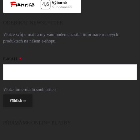
ODEBÍRAT NEWSLETTER
Vložte svůj e-mail a my vám budeme zasílat informace o nových
produktech na našem e-shopu.
E-MAIL
Vložením e-mailu souhlasíte s
podmínkami ochrany osobních údajů
Přihlásit se
PŘIJÍMÁME ONLINE PLATBY