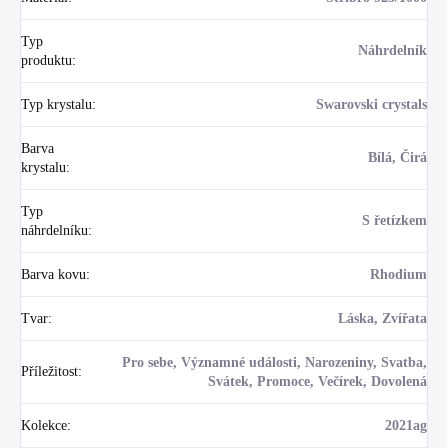
Typ
Náhrdelník
produktu
:
Typ krystalu
:
Swarovski crystals
Barva
Bílá, Čirá
krystalu
:
Typ
S řetízkem
náhrdelníku
:
Barva kovu
:
Rhodium
Tvar
:
Láska, Zvířata
Pro sebe, Významné události, Narozeniny, Svatba,
Příležitost
:
Svátek, Promoce, Večírek, Dovolená
Kolekce
:
2021ag