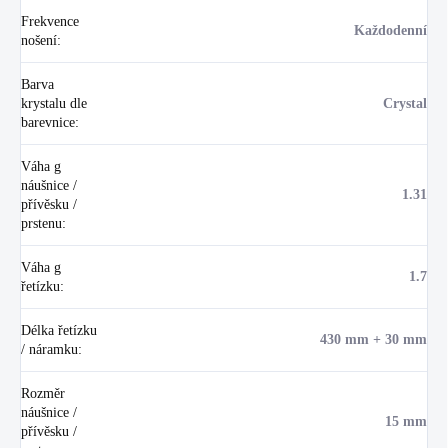
Frekvence
Každodenní
nošení
:
Barva
krystalu dle
Crystal
barevnice
:
Váha g
náušnice /
1.31
přívěsku /
prstenu
:
Váha g
1.7
řetízku
:
Délka řetízku
430 mm + 30 mm
/ náramku
:
Rozměr
náušnice /
15 mm
přívěsku /