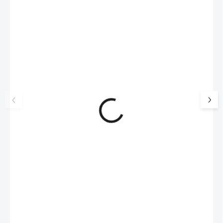
NOVINKA
17405
🇨🇿 ČESKÁ VÝROBA
Luxusní dárková krabička na
Šperkovnice malá b
šperky JSB - šedá
399 Kč
330 Kč bez DPH
99 Kč
SKLADEM
(>5 KS)
82 Kč bez DPH
Do košíku
Do košíku