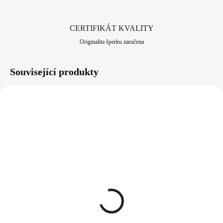
CERTIFIKÁT KVALITY
Originalita šperku zaručena
Související produkty
92300350MOMIX
61310271CR
SKLADEM
SKLADEM
(>5 KS)
(>5 KS)
Stříbrný náhrdelník
Náhrdelník z bižuterní
kulička v kaplíku osázená
slitiny obvodová ještěrka s
krystaly Swarovski Blue
krystaly Swarovski