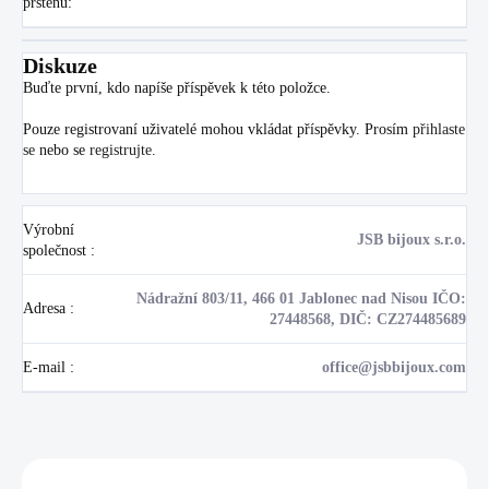
prstenu
:
Diskuze
Buďte první, kdo napíše příspěvek k této položce.
Pouze registrovaní uživatelé mohou vkládat příspěvky. Prosím
přihlaste
se
nebo se
registrujte
.
Výrobní
JSB bijoux s.r.o.
společnost
:
Nádražní 803/11, 466 01 Jablonec nad Nisou IČO:
Adresa
:
27448568, DIČ: CZ274485689
E-mail
:
office@jsbbijoux.com
Zákazníci také nakoupili