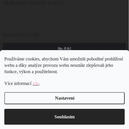
PŘIJÍMÁME ONLINE PLATBY
NÁKUPNÍ KOŠÍK
0
ks /
0 Kč
Používáme cookies, abychom Vám umožnili pohodlné prohlížení
webu a díky analýze provozu webu neustále zlepšovali jeho
funkce, výkon a použitelnost.
Více informací
zde
.
Nastavení
Copyright 2026
JSB Bijoux s.r.o.
. Všechna práva vyhrazena.
Souhlasím
Vytvořil Shoptet