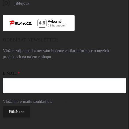
jsbbijoux
ODEBÍRAT NEWSLETTER
Vložte svůj e-mail a my vám budeme zasílat informace o nových
produktech na našem e-shopu.
E-MAIL
Vložením e-mailu souhlasíte s
podmínkami ochrany osobních údajů
Přihlásit se