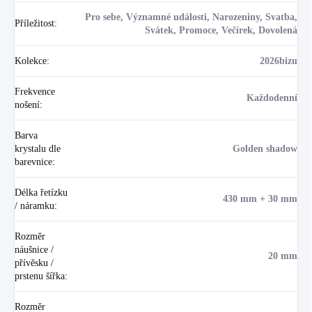
Pro sebe, Významné události, Narozeniny, Svatba,
Příležitost
:
Svátek, Promoce, Večírek, Dovolená
Kolekce
:
2026bizu
Frekvence
Každodenní
nošení
:
Barva
krystalu dle
Golden shadow
barevnice
:
Délka řetízku
430 mm + 30 mm
/ náramku
:
Rozměr
náušnice /
20 mm
přívěsku /
prstenu šířka
:
Rozměr