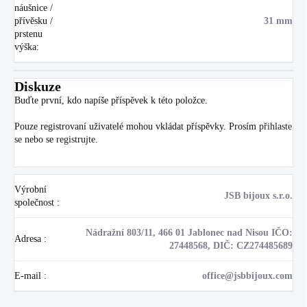
náušnice /
přívěsku /
31 mm
prstenu
výška
:
Diskuze
Buďte první, kdo napíše příspěvek k této položce.
Pouze registrovaní uživatelé mohou vkládat příspěvky. Prosím
přihlaste
se
nebo se
registrujte
.
Výrobní
JSB bijoux s.r.o.
společnost
:
Nádražní 803/11, 466 01 Jablonec nad Nisou IČO:
Adresa
:
27448568, DIČ: CZ274485689
E-mail
:
office@jsbbijoux.com