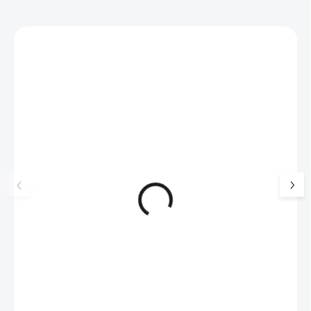
Zákazníci také nakoupili
NOVINKA
💎 RUČNÍ PRÁCE
17405
🇨🇿 ČESKÁ VÝROBA
🇨🇿 ČESKÁ VÝROBA
Luxusní dárková krabička na
Zlaté ocelové náušn
šperky JSB - šedá
kuličky 5 mm bez k
99 Kč
SKLADEM
241 Kč
(>5 KS)
82 Kč bez DPH
199 Kč bez DPH