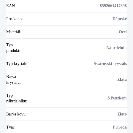
EAN
:
8592661417898
Pro koho
:
Dámské
Materiál
:
Ocel
Typ
Náhrdelník
produktu
:
Typ krystalu
:
Swarovski crystals
Barva
Zlatá
krystalu
:
Typ
S řetízkem
náhrdelníku
:
Barva kovu
:
Zlato
Tvar
:
Příroda