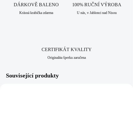
vyroben v srdci Jizerských hor, ve městě Jablonec nad Nisou, které má
DÁRKOVĚ BALENO
100% RUČNÍ VÝROBA
dlouhodobou šperkařskou a bižuterní historii.
Krásná krabička zdarma
U nás, v Jablonci nad Nisou
CERTIFIKÁT KVALITY
Originalita šperku zaručena
Související produkty
NOVINKA
61310338CR
92300313BL