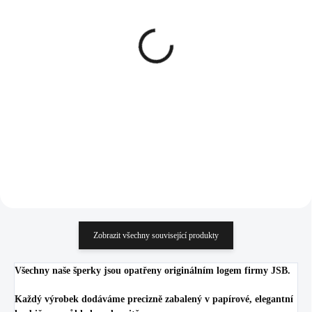
SKLADEM
SKLADEM
(>5 KS)
(>5 KS)
Ocelový náhrdelník velká
Stříbrný okrasný
děravá kapka s krystaly
náhrdelník s modrým
Swarovski Crystal
čtvercovým opálem a
krystaly Swarovski
898 Kč
1 227 Kč
Crystal (Stříbro 925/1000)
742,15 Kč bez DPH
1 014,05 Kč bez DPH
Do košíku
Do košíku
Zobrazit všechny související produkty
Všechny naše šperky jsou opatřeny originálním logem firmy JSB.
Každý výrobek dodáváme precizně zabalený v papírové, elegantní