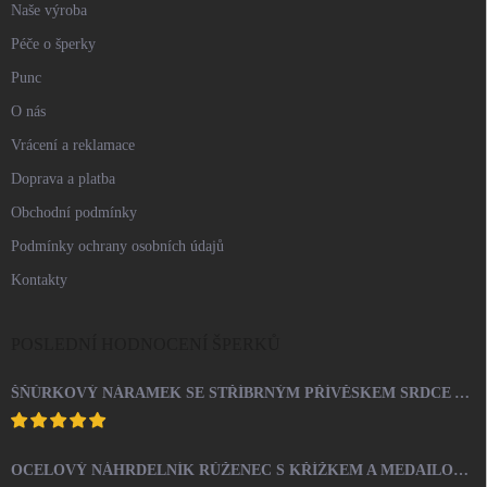
Naše výroba
Péče o šperky
Punc
O nás
Vrácení a reklamace
Doprava a platba
Obchodní podmínky
Podmínky ochrany osobních údajů
Kontakty
POSLEDNÍ HODNOCENÍ ŠPERKŮ
ŠŇŮRKOVÝ NÁRAMEK SE STŘÍBRNÝM PŘÍVĚSKEM SRDCE A KRYSTALY SWAROVSKI CRYSTAL (STŘÍBRO 925/1000)
OCELOVÝ NÁHRDELNÍK RŮŽENEC S KŘÍŽKEM A MEDAILONEM