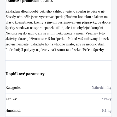
krabičce s průhledem dovnitř.
Základem dlouhodobě pěkného vzhledu vašeho šperku je péče o něj.
Zásady této péče jsou: vyvarovat šperk přímému kontaktu s lakem na
vlasy, kosmetikou, krémy a jinými parfémovanými přípravky. Je dobré
šperky sundávat na sport, spánek, úklid, ale i na obyčejné koupání.
Nenoste jej do sauny, ani se s ním nekoupejte v moři. Všechny tyto
aktivity zkracují životnost vašeho šperku. Pokud váš milovaný kousek
zrovna nenosíte, ukládejte ho na vhodné místo, aby se nepoškrábal.
Podrobnější pokyny najdete v naší samostatné sekci
Péče o šperky
.
Doplňkové parametry
Kategorie
:
Náhrdelníky
Záruka
:
2 roky
Hmotnost
:
0.1 kg