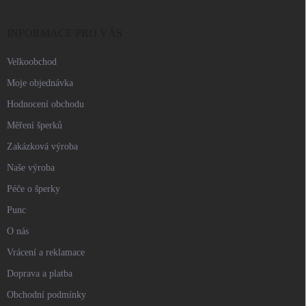
a
t
í
INFORMACE PRO VÁS
Velkoobchod
Moje objednávka
Hodnocení obchodu
Měření šperků
Zakázková výroba
Naše výroba
Péče o šperky
Punc
O nás
Vrácení a reklamace
Doprava a platba
Obchodní podmínky