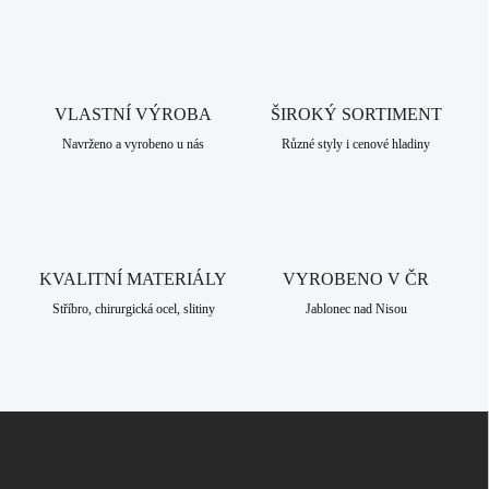
l
á
d
a
c
VLASTNÍ VÝROBA
í
ŠIROKÝ SORTIMENT
p
Navrženo a vyrobeno u nás
Různé styly i cenové hladiny
r
v
k
y
v
ý
KVALITNÍ MATERIÁLY
VYROBENO V ČR
p
i
Stříbro, chirurgická ocel, slitiny
Jablonec nad Nisou
s
u
Z
á
p