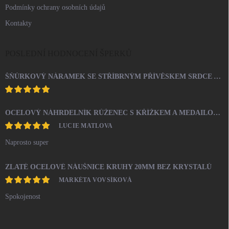
Podmínky ochrany osobních údajů
Kontakty
POSLEDNÍ HODNOCENÍ ŠPERKŮ
ŠŇŮRKOVÝ NÁRAMEK SE STŘÍBRNÝM PŘÍVĚSKEM SRDCE A KRYSTALY SWAROVSKI CRYSTAL (STŘÍBRO 925/1000)
OCELOVÝ NÁHRDELNÍK RŮŽENEC S KŘÍŽKEM A MEDAILONEM
LUCIE MATLOVA
Naprosto super
ZLATÉ OCELOVÉ NÁUŠNICE KRUHY 20MM BEZ KRYSTALŮ
MARKÉTA VOVSÍKOVÁ
Spokojenost