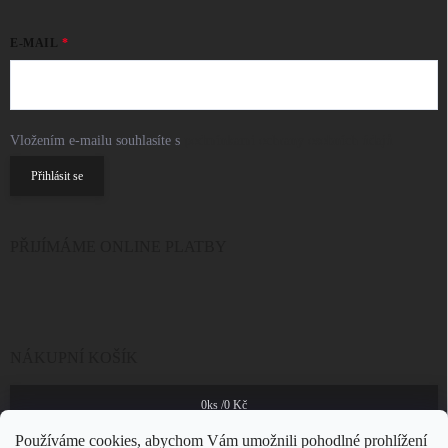
E-MAIL
Vložením e-mailu souhlasíte s
podmínkami ochrany osobních údajů
Přihlásit se
PŘIJÍMÁME ONLINE PLATBY
NÁKUPNÍ KOŠÍK
0
ks /
0 Kč
Používáme cookies, abychom Vám umožnili pohodlné prohlížení