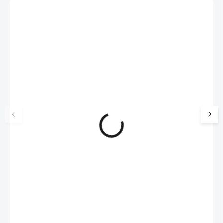
Vybráno pro vás
NOVINKA
17405
🇨🇿 ČESKÁ VÝROBA
Luxusní dárková krabička na
Šperkovnice malá b
šperky JSB - šedá
399 Kč
330 Kč bez DPH
99 Kč
SKLADEM
(>5 KS)
82 Kč bez DPH
SKLADEM
(>5 KS)
Do košíku
Do košíku