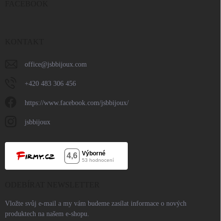
FACEBOOK
KONTAKT
office
@
jsbbijoux.com
+420 483 306 456
https://www.facebook.com/jsbbijoux/
jsbbijoux
ODEBÍRAT NEWSLETTER
Vložte svůj e-mail a my vám budeme zasílat informace o nových
produktech na našem e-shopu.