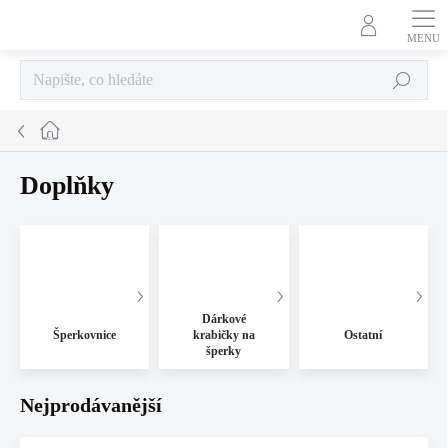
Přejít
na
obsah
Hledat
Domů
Doplňky
Dárkové
Šperkovnice
krabičky na
Ostatní
šperky
Nejprodávanější