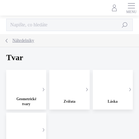
Přejít
na
obsah
Hledat
Náhrdelníky
Tvar
Geometrické
Zvířata
Láska
tvary