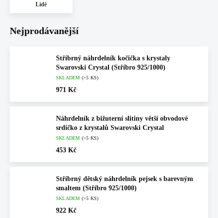
Lidé
Nejprodávanější
Stříbrný náhrdelník kočička s krystaly
Swarovski Crystal (Stříbro 925/1000)
SKLADEM
(>5 KS)
971 Kč
Náhrdelník z bižuterní slitiny větší obvodové
srdíčko z krystalů Swarovski Crystal
SKLADEM
(>5 KS)
453 Kč
Stříbrný dětský náhrdelník pejsek s barevným
smaltem (Stříbro 925/1000)
SKLADEM
(>5 KS)
922 Kč