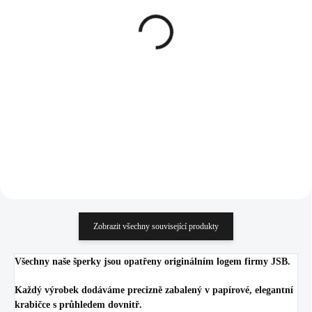
Stříbrné dětské náušnice
Stříbrný dětský
klapky víla s barevným
náhrdelník sova s
smaltem (Stříbro
barevným smaltem
925/1000)
(Stříbro 925/1000)
1 099 Kč
1 076 Kč
908,26 Kč bez DPH
889,26 Kč bez DPH
Do košíku
Do košíku
Zobrazit všechny související produkty
Všechny naše šperky jsou opatřeny originálním logem firmy JSB.
Každý výrobek dodáváme precizně zabalený v papírové, elegantní
krabičce s průhledem dovnitř.