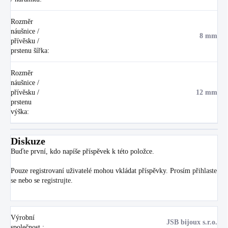
Rozměr
náušnice /
8 mm
přívěsku /
prstenu šířka
:
Rozměr
náušnice /
přívěsku /
12 mm
prstenu
výška
:
Diskuze
Buďte první, kdo napíše příspěvek k této položce.
Pouze registrovaní uživatelé mohou vkládat příspěvky. Prosím
přihlaste
se
nebo se
registrujte
.
Výrobní
JSB bijoux s.r.o.
společnost
: