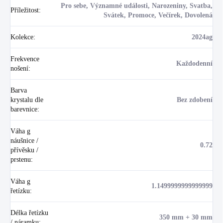
Pro sebe, Významné události, Narozeniny, Svatba,
Příležitost
:
Svátek, Promoce, Večírek, Dovolená
Kolekce
:
2024ag
Frekvence
Každodenní
nošení
:
Barva
krystalu dle
Bez zdobení
barevnice
:
Váha g
náušnice /
0.72
přívěsku /
prstenu
:
Váha g
1.1499999999999999
řetízku
:
Délka řetízku
350 mm + 30 mm
/ náramku
: