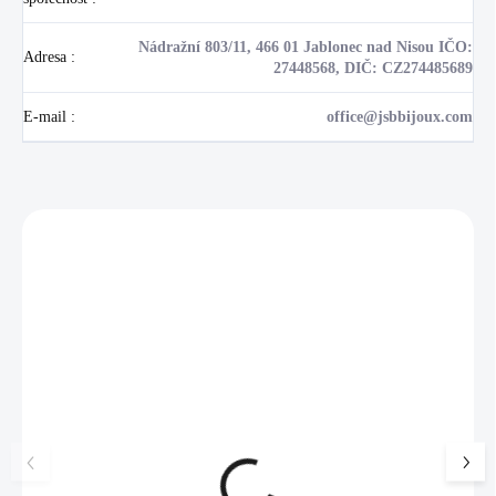
Nádražní 803/11, 466 01 Jablonec nad Nisou IČO:
Adresa
:
27448568, DIČ: CZ274485689
E-mail
:
office@jsbbijoux.com
Zákazníci také nakoupili
NOVINKA
17405
🇨🇿 ČESKÁ VÝROBA