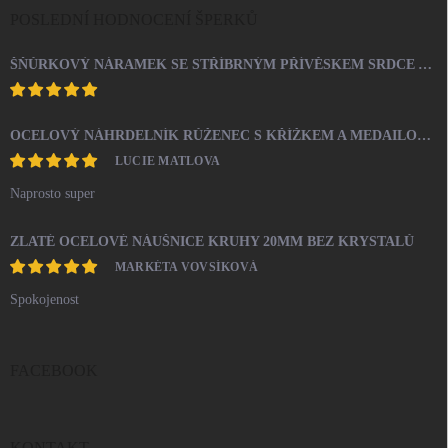
POSLEDNÍ HODNOCENÍ ŠPERKŮ
ŠŇŮRKOVÝ NÁRAMEK SE STŘÍBRNÝM PŘÍVĚSKEM SRDCE A KRYSTALY SWAROVSKI CRYSTAL (STŘÍBRO 925/1000)
OCELOVÝ NÁHRDELNÍK RŮŽENEC S KŘÍŽKEM A MEDAILONEM
LUCIE MATLOVA
Naprosto super
ZLATÉ OCELOVÉ NÁUŠNICE KRUHY 20MM BEZ KRYSTALŮ
MARKÉTA VOVSÍKOVÁ
Spokojenost
FACEBOOK
KONTAKT