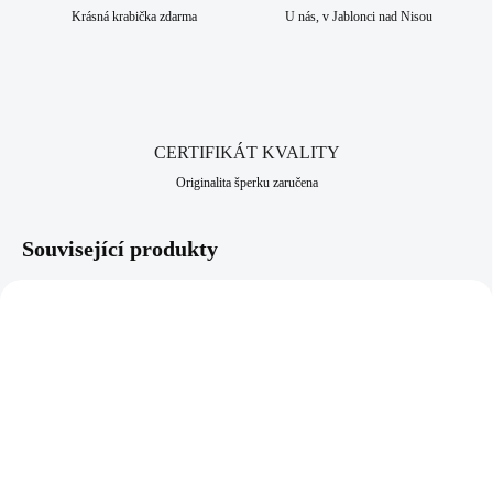
Krásná krabička zdarma
U nás, v Jablonci nad Nisou
CERTIFIKÁT KVALITY
Originalita šperku zaručena
Související produkty
92400546
92300550
SKLADEM
SKLADEM
(>5 KS)
(>5 KS)