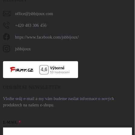
office
@
jsbbijoux.com
+420 483 306 456
https://www.facebook.com/jsbbijoux/
jsbbijoux
ODEBÍRAT NEWSLETTER
Vložte svůj e-mail a my vám budeme zasílat informace o nových
produktech na našem e-shopu.
E-MAIL