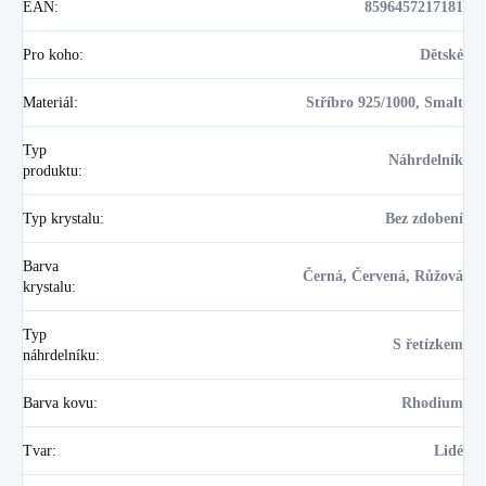
EAN
:
8596457217181
Pro koho
:
Dětské
Materiál
:
Stříbro 925/1000, Smalt
Typ
Náhrdelník
produktu
:
Typ krystalu
:
Bez zdobení
Barva
Černá, Červená, Růžová
krystalu
:
Typ
S řetízkem
náhrdelníku
:
Barva kovu
:
Rhodium
Tvar
:
Lidé