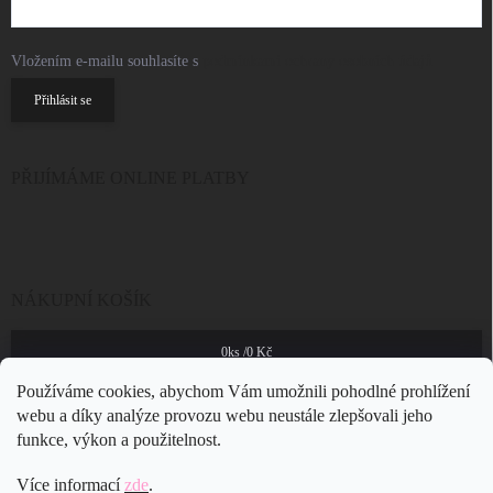
Vložením e-mailu souhlasíte s
podmínkami ochrany osobních údajů
Přihlásit se
PŘIJÍMÁME ONLINE PLATBY
NÁKUPNÍ KOŠÍK
0
ks /
0 Kč
Používáme cookies, abychom Vám umožnili pohodlné prohlížení
webu a díky analýze provozu webu neustále zlepšovali jeho
funkce, výkon a použitelnost.
Více informací
zde
.