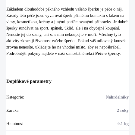
Základem dlouhodobě pěkného vzhledu vašeho šperku je péče o něj.
Zásady této péče jsou: vyvarovat šperk přímému kontaktu s lakem na
vlasy, kosmetikou, krémy a jinými parfémovanými přípravky. Je dobré
šperky sundávat na sport, spánek, úklid, ale i na obyčejné koupání.
Nenoste jej do sauny, ani se s ním nekoupejte v moři. Všechny tyto
aktivity zkracují životnost vašeho šperku. Pokud váš milovaný kousek
zrovna nenosíte, ukládejte ho na vhodné místo, aby se nepoškrábal.
Podrobnější pokyny najdete v naší samostatné sekci
Péče o šperky
.
Doplňkové parametry
Kategorie
:
Náhrdelníky
Záruka
:
2 roky
Hmotnost
:
0.1 kg