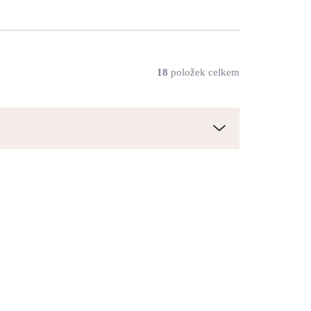
18
položek celkem
61510034