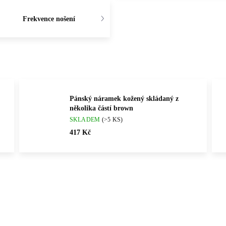
Frekvence nošení
Pánský náramek kožený skládaný z
několika částí brown
SKLADEM
(>5 KS)
417 Kč
Vybráno pro vás