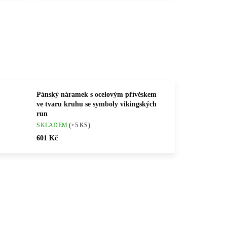
Pánský náramek s ocelovým přívěskem
ve tvaru kruhu se symboly vikingských
run
SKLADEM
(>5 KS)
601 Kč