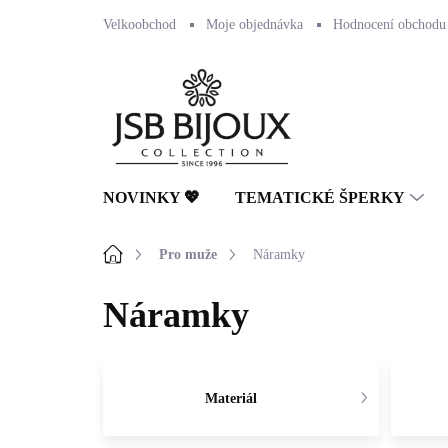
Přejít
Velkoobchod
Moje objednávka
Hodnocení obchodu
na
obsah
NOVINKY 💖
TEMATICKÉ ŠPERKY
Domů
Pro muže
Náramky
Náramky
Materiál