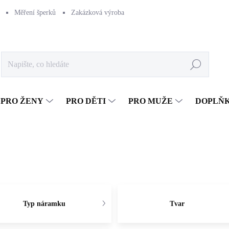
Měření šperků
Zakázková výroba
Naše výroba
Péče o šperk
Hledat
PRO ŽENY
PRO DĚTI
PRO MUŽE
DOPLŇ
Typ náramku
Tvar