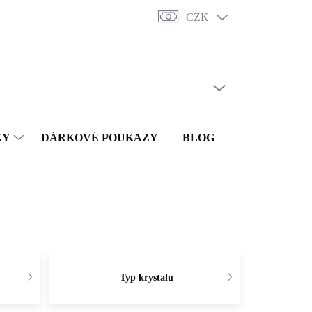
CZK
y
Punc
O nás
Vrácení a reklamace
Doprava a platba
Obc
PRÁZDNÝ KOŠÍK
NÁKUPNÍ
KOŠÍK
KY
DÁRKOVÉ POUKAZY
BLOG
KONTAKTY
Typ krystalu