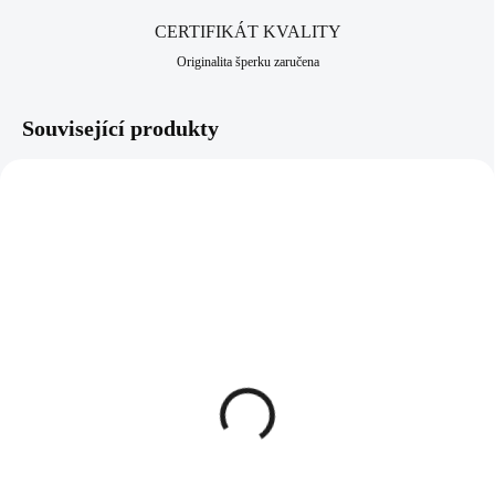
CERTIFIKÁT KVALITY
Originalita šperku zaručena
Související produkty
61510022
61510026BL
SKLADEM
SKLADEM
(>5 KS)
(>5 KS)
Pánský náramek s
Pánský náramek s
ocelovým přívěskem ve
ocelovým přívěskem ve
tvaru keltského uzlu dara
tvaru pistole
548 Kč
553 Kč