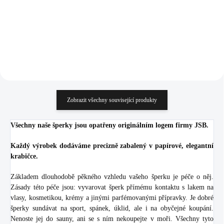
452,89 Kč bez DPH
457,02 Kč bez DPH
Do košíku
Do košíku
Zobrazit všechny související produkty
Všechny naše šperky jsou opatřeny originálním logem firmy JSB.
Každý výrobek dodáváme precizně zabalený v papírové, elegantní
krabičce.
Základem dlouhodobě pěkného vzhledu vašeho šperku je péče o něj.
Zásady této péče jsou: vyvarovat šperk přímému kontaktu s lakem na
vlasy, kosmetikou, krémy a jinými parfémovanými přípravky. Je dobré
šperky sundávat na sport, spánek, úklid, ale i na obyčejné koupání.
Nenoste jej do sauny, ani se s ním nekoupejte v moři. Všechny tyto