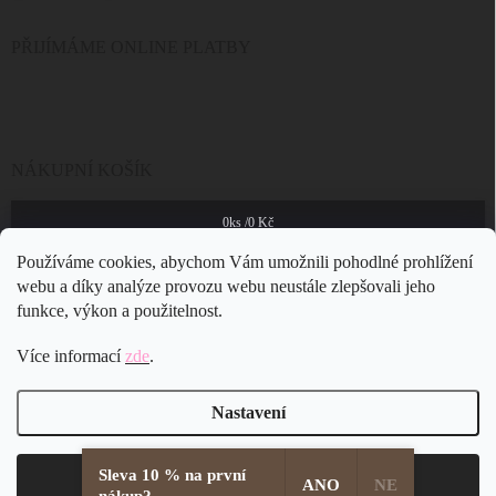
PŘIJÍMÁME ONLINE PLATBY
NÁKUPNÍ KOŠÍK
0
ks /
0 Kč
Používáme cookies, abychom Vám umožnili pohodlné prohlížení
webu a díky analýze provozu webu neustále zlepšovali jeho
funkce, výkon a použitelnost.
Více informací
zde
.
Nastavení
Sleva 10 % na první
Copyright 2026
JSB Bijoux s.r.o.
. Všechna práva vyhrazena.
Souhlasím
ANO
NE