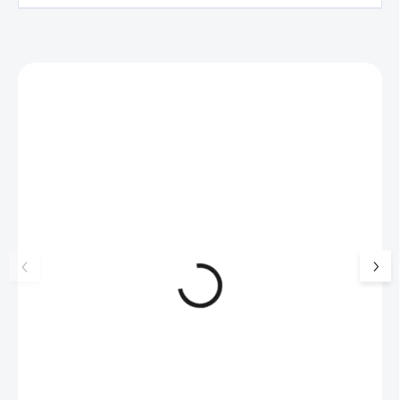
Zákazníci také nakoupili
NOVINKA
💎 RUČNÍ PRÁCE
17405
🇨🇿 ČESKÁ VÝROBA
🇨🇿 ČESKÁ VÝROBA
Luxusní dárková krabička na
Pánský náhrdelník
šperky JSB - šedá
kožená šňůrka
99 Kč
SKLADEM
175 Kč
(>5 KS)
82 Kč bez DPH
145 Kč bez DPH