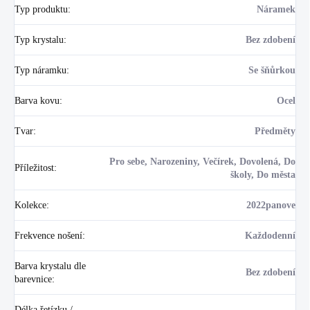
Typ produktu
:
Náramek
Typ krystalu
:
Bez zdobení
Typ náramku
:
Se šňůrkou
Barva kovu
:
Ocel
Tvar
:
Předměty
Pro sebe, Narozeniny, Večírek, Dovolená, Do
Příležitost
:
školy, Do města
Kolekce
:
2022panove
Frekvence nošení
:
Každodenní
Barva krystalu dle
Bez zdobení
barevnice
:
Délka řetízku /