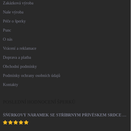
Zakázková výroba
Naše výroba
Péče o šperky
Punc
O nás
Vrácení a reklamace
Doprava a platba
Obchodní podmínky
Podmínky ochrany osobních údajů
Kontakty
POSLEDNÍ HODNOCENÍ ŠPERKŮ
ŠŇŮRKOVÝ NÁRAMEK SE STŘÍBRNÝM PŘÍVĚSKEM SRDCE A KRYSTALY SWAROVSKI CRYSTAL (STŘÍBRO 925/1000)