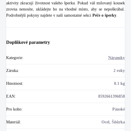
aktivity zkracují životnost vašeho šperku. Pokud váš milovaný kousek
zrovna nenosíte, ukládejte ho na vhodné místo, aby se nepoškrábal.
Podrobnější pokyny najdete v naší samostatné sekci
Péče o šperky
.
Doplňkové parametry
Kategorie
:
Náramky
Záruka
:
2 roky
Hmotnost
:
0.1 kg
EAN
:
8592661396858
Pro koho
:
Pánské
Materiál
:
Ocel, Šňůrka