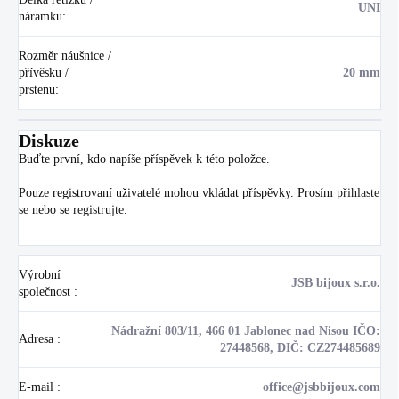
UNI
náramku
:
Rozměr náušnice /
přívěsku /
20 mm
prstenu
:
Diskuze
Buďte první, kdo napíše příspěvek k této položce.
Pouze registrovaní uživatelé mohou vkládat příspěvky. Prosím
přihlaste
se
nebo se
registrujte
.
Výrobní
JSB bijoux s.r.o.
společnost
:
Nádražní 803/11, 466 01 Jablonec nad Nisou IČO:
Adresa
:
27448568, DIČ: CZ274485689
E-mail
:
office@jsbbijoux.com