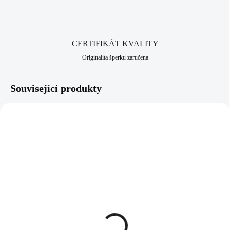
CERTIFIKÁT KVALITY
Originalita šperku zaručena
Související produkty
92500452RH
92300452RH
SKLADEM
(>5 KS)
SKLADEM
(>5 KS)
Stříbrný náhrdelník mini
Šňůrkový náramek se
křídlo kovové bez krystalů