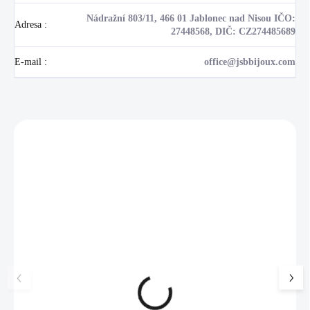
Nádražní 803/11, 466 01 Jablonec nad Nisou IČO:
Adresa
:
27448568, DIČ: CZ274485689
E-mail
:
office@jsbbijoux.com
Zákazníci také nakoupili
NOVINKA
💎 RUČNÍ PRÁCE
17405
🇨🇿 ČESKÁ VÝROBA
🇨🇿 ČESKÁ VÝROBA