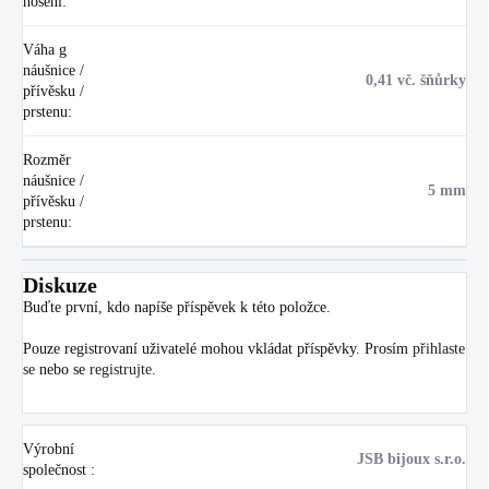
nošení
:
Váha g
náušnice /
0,41 vč. šňůrky
přívěsku /
prstenu
:
Rozměr
náušnice /
5 mm
přívěsku /
prstenu
:
Diskuze
Buďte první, kdo napíše příspěvek k této položce.
Pouze registrovaní uživatelé mohou vkládat příspěvky. Prosím
přihlaste
se
nebo se
registrujte
.
Výrobní
JSB bijoux s.r.o.
společnost
: