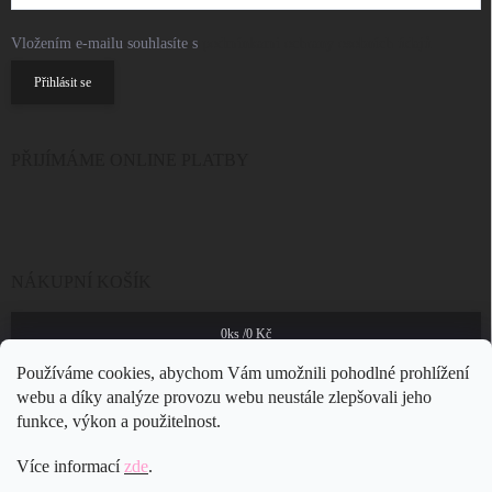
Vložením e-mailu souhlasíte s
podmínkami ochrany osobních údajů
Přihlásit se
PŘIJÍMÁME ONLINE PLATBY
NÁKUPNÍ KOŠÍK
0
ks /
0 Kč
Používáme cookies, abychom Vám umožnili pohodlné prohlížení
webu a díky analýze provozu webu neustále zlepšovali jeho
funkce, výkon a použitelnost.
Více informací
zde
.