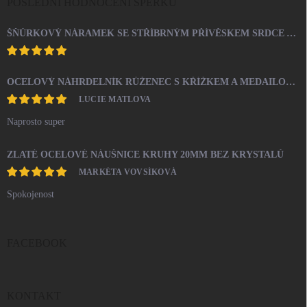
POSLEDNÍ HODNOCENÍ ŠPERKŮ
ŠŇŮRKOVÝ NÁRAMEK SE STŘÍBRNÝM PŘÍVĚSKEM SRDCE A KRYSTALY SWAROVSKI CRYSTAL (STŘÍBRO 925/1000)
OCELOVÝ NÁHRDELNÍK RŮŽENEC S KŘÍŽKEM A MEDAILONEM
LUCIE MATLOVA
Naprosto super
ZLATÉ OCELOVÉ NÁUŠNICE KRUHY 20MM BEZ KRYSTALŮ
MARKÉTA VOVSÍKOVÁ
Spokojenost
FACEBOOK
KONTAKT