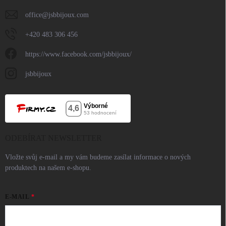
office
@
jsbbijoux.com
+420 483 306 456
https://www.facebook.com/jsbbijoux/
jsbbijoux
ODEBÍRAT NEWSLETTER
Vložte svůj e-mail a my vám budeme zasílat informace o nových
produktech na našem e-shopu.
E-MAIL