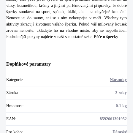
vlasy, kosmetikou, krémy a jinými parfémovanými přípravky. Je dobré
šperky sundávat na sport, spánek, úklid, ale i na obyčejné koupání.
Nenoste jej do sauny, ani se s ním nekoupejte v moři. Všechny tyto
aktivity zkracují životnost vašeho šperku. Pokud váš milovaný kousek
zrovna nenosíte, ukládejte ho na vhodné místo, aby se nepoškrábal.
Podrobnější pokyny najdete v naší samostatné sekci
Péče o šperky
.
Doplňkové parametry
Kategorie
:
Náramky
Záruka
:
2 roky
Hmotnost
:
0.1 kg
EAN
:
8592661391952
Pro koho
:
Dámské