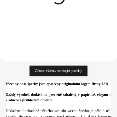
stříbrným přívěskem mini
(Stříbro 925/1000)
křídla kovového bez
965 Kč
krystalů (Stříbro
572 Kč
797,52 Kč bez DPH
925/1000)
472,73 Kč bez DPH
Do košíku
Do košíku
Zobrazit všechny související produkty
Všechny naše šperky jsou opatřeny originálním logem firmy JSB.
Každý výrobek dodáváme precizně zabalený v papírové, elegantní
krabičce s průhledem dovnitř.
Základem dlouhodobě pěkného vzhledu vašeho šperku je péče o něj.
Zásady této péče jsou: vyvarovat šperk přímému kontaktu s lakem na