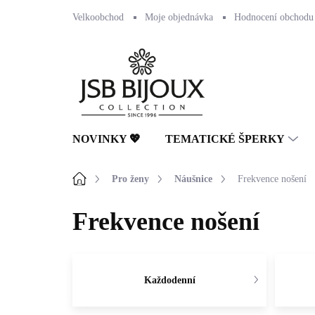
Přejít
Velkoobchod
Moje objednávka
Hodnocení obchodu
na
obsah
NOVINKY 💖
TEMATICKÉ ŠPERKY
Domů
Pro ženy
Náušnice
Frekvence nošení
Frekvence nošení
Každodenní