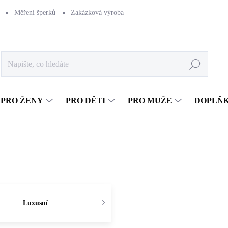
Měření šperků
Zakázková výroba
Naše výroba
Péče o šperk
Hledat
PRO ŽENY
PRO DĚTI
PRO MUŽE
DOPLŇ
Luxusní