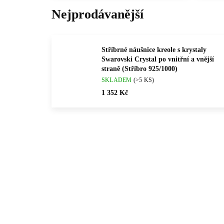
Nejprodávanější
Stříbrné náušnice kreole s krystaly
Swarovski Crystal po vnitřní a vnější
straně (Stříbro 925/1000)
SKLADEM
(>5 KS)
1 352 Kč
💎 RUČNÍ PRÁCE
💎 RU
92400204CR
🇨🇿 ČESKÁ VÝROBA
🇨🇿 