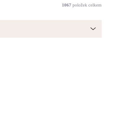
1067
položek celkem
61410215S