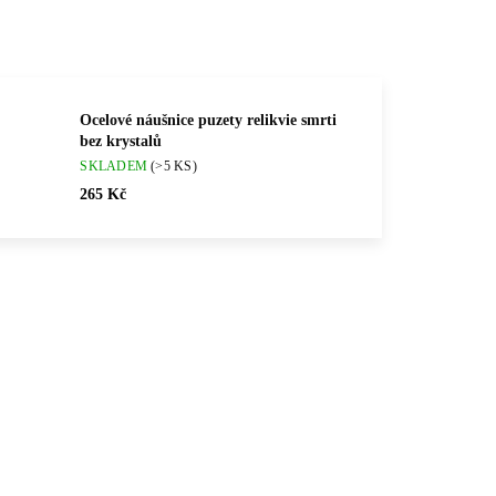
Ocelové náušnice puzety relikvie smrti
bez krystalů
SKLADEM
(>5 KS)
265 Kč
💎 RUČNÍ PRÁCE
75G
61400872S
🇨🇿 ČESKÁ VÝROBA