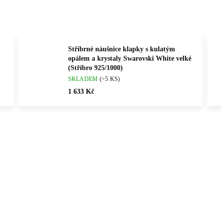
Stříbrné náušnice klapky s kulatým
opálem a krystaly Swarovski White velké
(Stříbro 925/1000)
SKLADEM
(>5 KS)
1 633 Kč
Vybráno pro vás
ČNÍ PRÁCE
💎 RUČNÍ PRÁCE
92400454RH
614008
ČESKÁ VÝROBA
🇨🇿 ČESKÁ VÝROBA