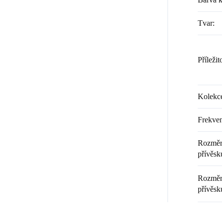
Tvar
:
Příležit
Kolekc
Frekven
Rozměr 
přívěsku
Rozměr 
přívěsk