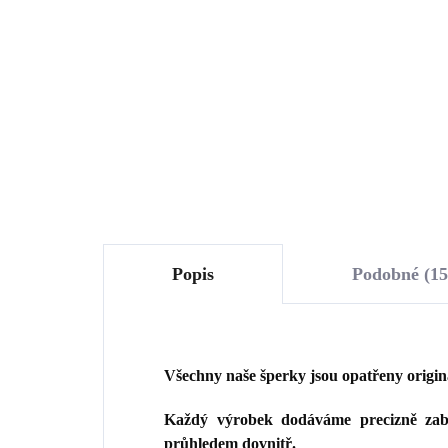
kamenem tvaru úzké
zir
kapky Violet Ag (Stříbro
925
1 670 Kč
1 
925/1000)
1 380,17 Kč bez DPH
1 3
Do košíku
Popis
Podobné (15
Všechny naše šperky jsou opatřeny origi
Každý výrobek dodáváme precizně zaba
průhledem dovnitř.