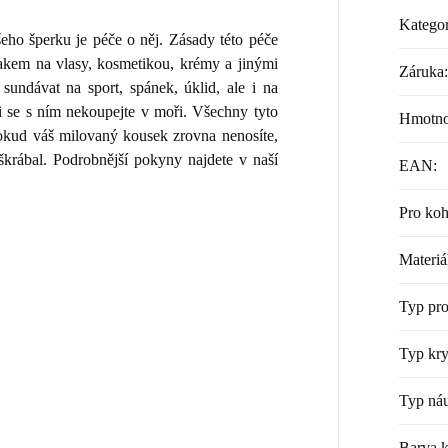
Kategor
ho šperku je péče o něj. Zásady této péče
lakem na vlasy, kosmetikou, krémy a jinými
Záruka
:
sundávat na sport, spánek, úklid, ale i na
i se s ním nekoupejte v moři. Všechny tyto
Hmotno
 Pokud váš milovaný kousek zrovna nenosíte,
škrábal. Podrobnější pokyny najdete v naší
EAN
:
Pro ko
Materiá
Typ pr
Typ kry
Typ náu
Barva 