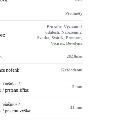
Předměty
Pro sebe, Významné
události, Narozeniny,
ost
:
Svatba, Svátek, Promoce,
Večírek, Dovolená
e
:
2023bizu
ce nošení
:
Každodenní
náušnice /
5 mm
 / prstenu šířka
:
náušnice /
31 mm
u / prstenu výška
: