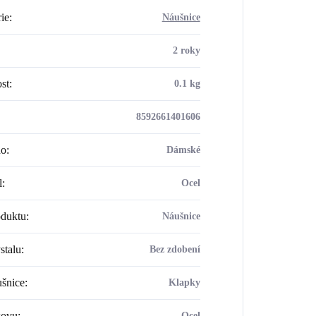
ie
:
Náušnice
2 roky
st
:
0.1 kg
8592661401606
ho
:
Dámské
l
:
Ocel
oduktu
:
Náušnice
stalu
:
Bez zdobení
šnice
:
Klapky
kovu
:
Ocel