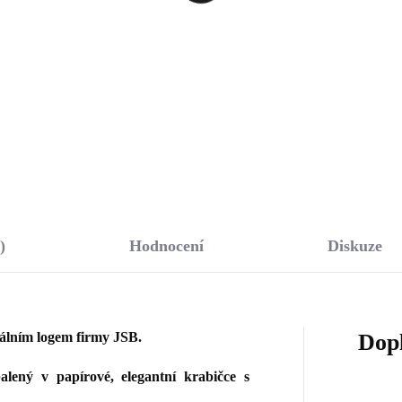
kony Crystal (Stříbro
Crystal (Stříbro 925/10
/1000)
665 Kč
973 Kč
76,03 Kč bez DPH
804,13 Kč bez DPH
Do košíku
Do košíku
)
Hodnocení
Diskuze
nálním logem firmy JSB.
Dop
lený v papírové, elegantní krabičce s