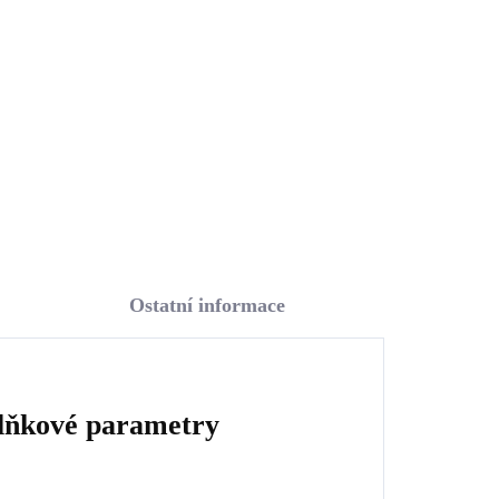
00)
obvodové křídlo (Stříbro
925/1000)
1 496 Kč
1 236,36 Kč bez DPH
Do košíku
Ostatní informace
lňkové parametry