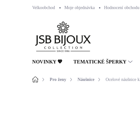
Přejít
Velkoobchod
Moje objednávka
Hodnocení obchodu
na
obsah
NOVINKY 💖
TEMATICKÉ ŠPERKY
Domů
Pro ženy
Náušnice
Ocelové náušnice k
Neohodnoceno
Podrobnosti hodnocení
🇨🇿 ČESKÁ VÝROBA
💎 RUČNÍ PRÁCE