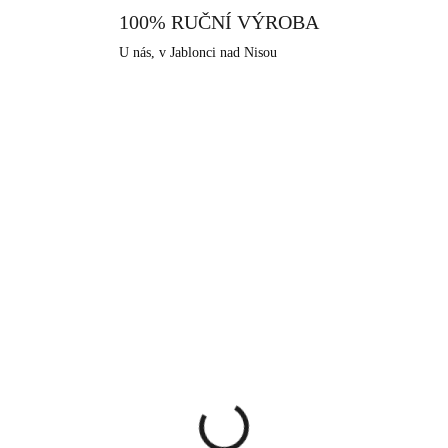
100% RUČNÍ VÝROBA
U nás, v Jablonci nad Nisou
KA
NOVINKA
92400657CR
924006
SKLADEM
SKLA
(>5 KS)
(>
íbrné náušnice kruhy
Stříbrné náušnice puzet
 mm s Kubickými
Kubickými zirkony