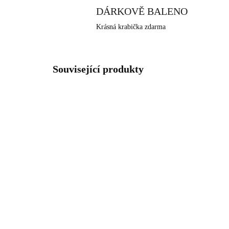
DÁRKOVĚ BALENO
Krásná krabička zdarma
Související produkty
NOVINKA
NOVIN
92400682VIAG
SKLADEM
(>5 KS)
Stříbrné náušnice klapky s
Stř
ručně mačkaným
20