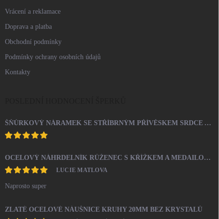
Vrácení a reklamace
Doprava a platba
Obchodní podmínky
Podmínky ochrany osobních údajů
Kontakty
POSLEDNÍ HODNOCENÍ ŠPERKŮ
ŠŇŮRKOVÝ NÁRAMEK SE STŘÍBRNÝM PŘÍVĚSKEM SRDCE A KRYSTALY SWAROVSKI CRYSTAL (STŘÍBRO 925/1000)
OCELOVÝ NÁHRDELNÍK RŮŽENEC S KŘÍŽKEM A MEDAILONEM
LUCIE MATLOVA
Naprosto super
ZLATÉ OCELOVÉ NÁUŠNICE KRUHY 20MM BEZ KRYSTALŮ