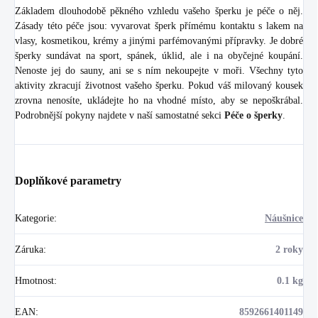
Základem dlouhodobě pěkného vzhledu vašeho šperku je péče o něj.
Zásady této péče jsou: vyvarovat šperk přímému kontaktu s lakem na
vlasy, kosmetikou, krémy a jinými parfémovanými přípravky. Je dobré
šperky sundávat na sport, spánek, úklid, ale i na obyčejné koupání.
Nenoste jej do sauny, ani se s ním nekoupejte v moři. Všechny tyto
aktivity zkracují životnost vašeho šperku. Pokud váš milovaný kousek
zrovna nenosíte, ukládejte ho na vhodné místo, aby se nepoškrábal.
Podrobnější pokyny najdete v naší samostatné sekci
Péče o šperky
.
Doplňkové parametry
Kategorie
:
Náušnice
Záruka
:
2 roky
Hmotnost
:
0.1 kg
EAN
:
8592661401149