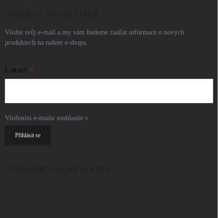
ODEBÍRAT NEWSLETTER
Vložte svůj e-mail a my vám budeme zasílat informace o nových
produktech na našem e-shopu.
E-MAIL
Vložením e-mailu souhlasíte s
podmínkami ochrany osobních údajů
Přihlásit se
PŘIJÍMÁME ONLINE PLATBY