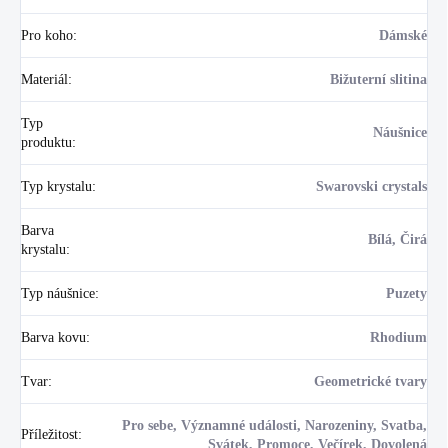
Pro koho
:
Dámské
Materiál
:
Bižuterní slitina
Typ
Náušnice
produktu
:
Typ krystalu
:
Swarovski crystals
Barva
Bílá, Čirá
krystalu
:
Typ náušnice
:
Puzety
Barva kovu
:
Rhodium
Tvar
:
Geometrické tvary
Pro sebe, Významné události, Narozeniny, Svatba,
Příležitost
:
Svátek, Promoce, Večírek, Dovolená