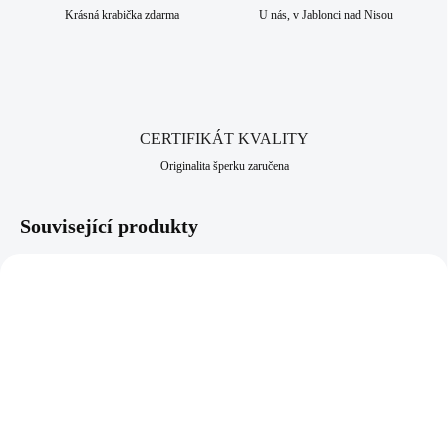
Krásná krabička zdarma
U nás, v Jablonci nad Nisou
CERTIFIKÁT KVALITY
Originalita šperku zaručena
Související produkty
NOVINKA
92400681CHRYAG
61400677CR
SKLADEM
SKLADEM
(>5 KS)
(>5 KS)