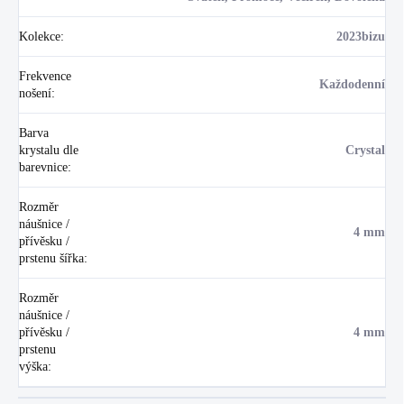
Kolekce
:
2023bizu
Frekvence
Každodenní
nošení
:
Barva
krystalu dle
Crystal
barevnice
:
Rozměr
náušnice /
4 mm
přívěsku /
prstenu šířka
:
Rozměr
náušnice /
přívěsku /
4 mm
prstenu
výška
: