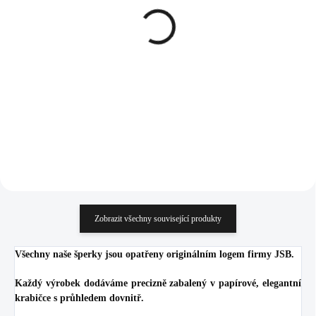
Stříbrné náušnice klapky s
Náušnice puzety z
ručně mačkaným
bižuterní slitiny tři
kamenem tvaru kapky
krystaly Swarovski
Chrysolite Ag (Stříbro
Crystal
1 912 Kč
323 Kč
925/1000)
1 580,17 Kč bez DPH
266,94 Kč bez DPH
Do košíku
Do košíku
Zobrazit všechny související produkty
Všechny naše šperky jsou opatřeny originálním logem firmy JSB.
Každý výrobek dodáváme precizně zabalený v papírové, elegantní
krabičce s průhledem dovnitř.