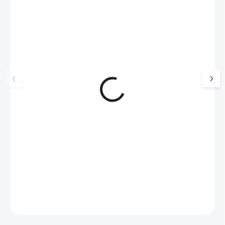
NOVINKA
17405
🇨🇿 ČESKÁ VÝROBA
Luxusní dárková krabička na
Šperkovnice malá b
šperky JSB - šedá
399 Kč
330 Kč bez DPH
99 Kč
SKLADEM
(>5 KS)
82 Kč bez DPH
Do košíku
Do košíku