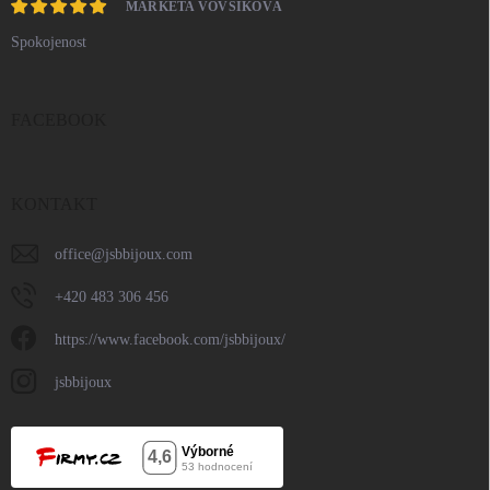
MARKÉTA VOVSÍKOVÁ
Spokojenost
FACEBOOK
KONTAKT
office
@
jsbbijoux.com
+420 483 306 456
https://www.facebook.com/jsbbijoux/
jsbbijoux