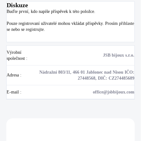
Diskuze
Buďte první, kdo napíše příspěvek k této položce.
Pouze registrovaní uživatelé mohou vkládat příspěvky. Prosím
přihlaste
se
nebo se
registrujte
.
Výrobní
JSB bijoux s.r.o.
společnost
:
Nádražní 803/11, 466 01 Jablonec nad Nisou IČO:
Adresa
:
27448568, DIČ: CZ274485689
E-mail
:
office@jsbbijoux.com
Zákazníci také nakoupili