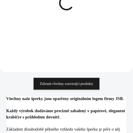
klapky čakry
878 Kč
270 Kč
725,62 Kč bez DPH
223,14 Kč bez DPH
Do košíku
Do košíku
Zobrazit všechny související produkty
Všechny naše šperky jsou opatřeny originálním logem firmy JSB.
Každý výrobek dodáváme precizně zabalený v papírové, elegantní
krabičce s průhledem dovnitř.
Základem dlouhodobě pěkného vzhledu vašeho šperku je péče o něj.