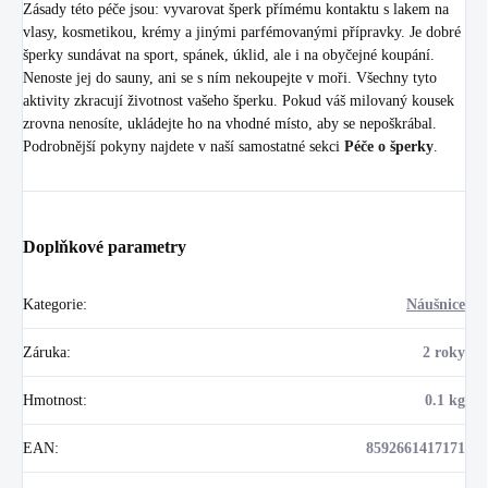
Zásady této péče jsou: vyvarovat šperk přímému kontaktu s lakem na
vlasy, kosmetikou, krémy a jinými parfémovanými přípravky. Je dobré
šperky sundávat na sport, spánek, úklid, ale i na obyčejné koupání.
Nenoste jej do sauny, ani se s ním nekoupejte v moři. Všechny tyto
aktivity zkracují životnost vašeho šperku. Pokud váš milovaný kousek
zrovna nenosíte, ukládejte ho na vhodné místo, aby se nepoškrábal.
Podrobnější pokyny najdete v naší samostatné sekci
Péče o šperky
.
Doplňkové parametry
Kategorie
:
Náušnice
Záruka
:
2 roky
Hmotnost
:
0.1 kg
EAN
:
8592661417171