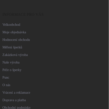
a
t
í
INFORMACE PRO VÁS
Velkoobchod
Moje objednávka
Hodnocení obchodu
Měření šperků
Zakázková výroba
Naše výroba
Péče o šperky
Punc
O nás
Vrácení a reklamace
Doprava a platba
Obchodní podmínky