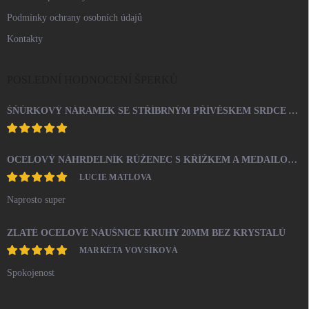
Podmínky ochrany osobních údajů
Kontakty
POSLEDNÍ HODNOCENÍ ŠPERKŮ
ŠŇŮRKOVÝ NÁRAMEK SE STŘÍBRNÝM PŘÍVĚSKEM SRDCE A KRYSTALY SWAROVSKI CRYSTAL (STŘÍBRO 925/1000)
OCELOVÝ NÁHRDELNÍK RŮŽENEC S KŘÍŽKEM A MEDAILONEM
LUCIE MATLOVA
Naprosto super
ZLATÉ OCELOVÉ NÁUŠNICE KRUHY 20MM BEZ KRYSTALŮ
MARKÉTA VOVSÍKOVÁ
Spokojenost