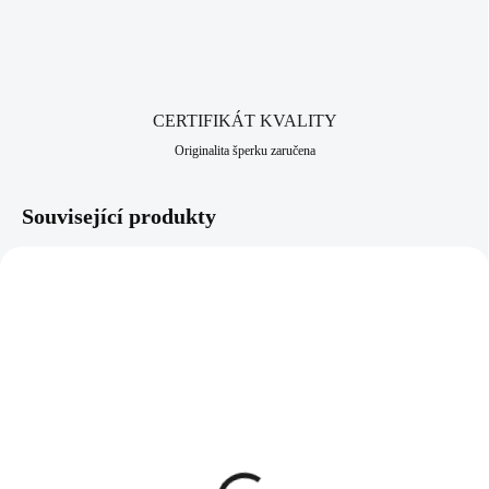
především pro alergiky, kteří nesnesou běžné kovy. Jako všechny
šperky, které nabízíme, je i tento vyroben v srdci Jizerských hor, ve
městě Jablonec nad Nisou, které má dlouhodobou šperkařskou a
bižuterní historii.
CERTIFIKÁT KVALITY
Originalita šperku zaručena
Související produkty
NOVINKA
NOVINKA
61410385G
61310385S
SKLADEM
SKLADEM
(>5 KS)
(>5 KS)
Zlaté ocelové náušnice
Ocelový náhrdelník čakry