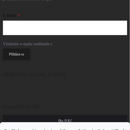
E-MAIL
Vložením e-mailu souhlasíte s
podmínkami ochrany osobních údajů
Přihlásit se
PŘIJÍMÁME ONLINE PLATBY
NÁKUPNÍ KOŠÍK
0
ks /
0 Kč