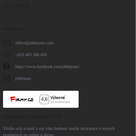
FACEBOOK
KONTAKT
office
@
jsbbijoux.com
+420 483 306 456
https://www.facebook.com/jsbbijoux/
jsbbijoux
ODEBÍRAT NEWSLETTER
Vložte svůj e-mail a my vám budeme zasílat informace o nových
produktech na našem e-shopu.