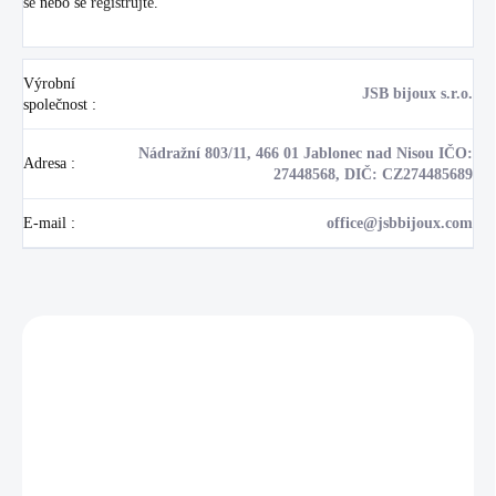
se
nebo se
registrujte
.
Výrobní
JSB bijoux s.r.o.
společnost
:
Nádražní 803/11, 466 01 Jablonec nad Nisou IČO:
Adresa
:
27448568, DIČ: CZ274485689
E-mail
:
office@jsbbijoux.com
Zákazníci také nakoupili
NOVINKA
NOVINKA
17405
🇨🇿 ČESKÁ VÝROBA
💎 RUČNÍ PRÁCE
🇨🇿 ČESKÁ VÝROBA