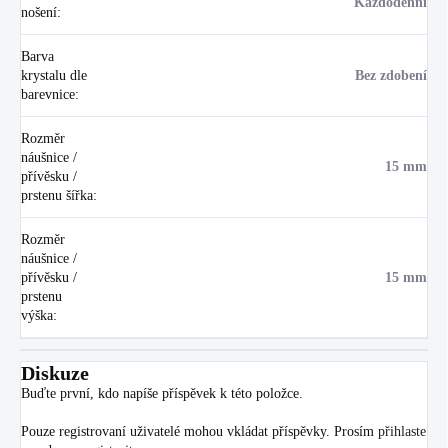
Každodenní
nošení
:
Barva
krystalu dle
Bez zdobení
barevnice
:
Rozměr
náušnice /
15 mm
přívěsku /
prstenu šířka
:
Rozměr
náušnice /
přívěsku /
15 mm
prstenu
výška
:
Diskuze
Buďte první, kdo napíše příspěvek k této položce.
Pouze registrovaní uživatelé mohou vkládat příspěvky. Prosím
přihlaste