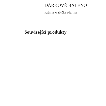
DÁRKOVĚ BALENO
Krásná krabička zdarma
Související produkty
NOVINKA
NOVIN
61310385G
SKLADEM
(>5 KS)
Zlatý ocelový náhrdelník
Oce
čakry
ča