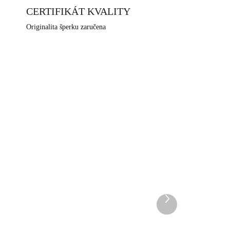
í nesnesou běžné kovy. Jako všechny šperky, které
CERTIFIKÁT KVALITY
rdci Jizerských hor, ve městě Jablonec nad Nisou, které
Originalita šperku zaručena
žuterní historii.
NOVINKA
385G
61510385S
DEM
SKLADEM
Další
5 KS)
(>5 KS)
produkt
Ocelový náramek čakry