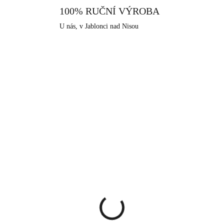
především pro alergiky, kteř
100% RUČNÍ VÝROBA
nabízíme, je i tento vyroben v s
U nás, v Jablonci nad Nisou
má dlouhodobou šperkařskou a bi
KA
NOVINKA
61410385S
61410
SKLADEM
SKLA
(>5 KS)
(>
lové náušnice klapky
Zlaté ocelové náušnice
kry
klapky čakry