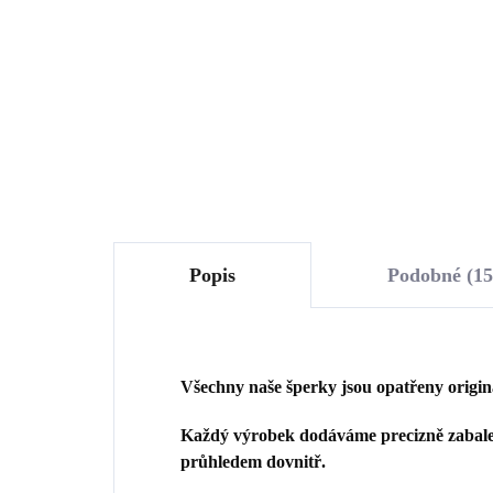
878 Kč
27
725,62 Kč bez DPH
223
Do košíku
Popis
Podobné (15
Všechny naše šperky jsou opatřeny origi
Každý výrobek dodáváme precizně zabalen
průhledem dovnitř.