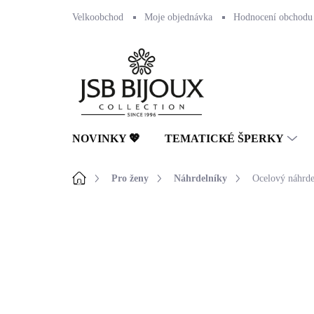
Přejít
Velkoobchod
Moje objednávka
Hodnocení obchodu
na
obsah
NOVINKY 💖
TEMATICKÉ ŠPERKY
Domů
Pro ženy
Náhrdelníky
Ocelový náhrde
Neohodnoceno
Podrobnosti hodnocení
NOVINKA
🇨🇿 ČESKÁ VÝROBA
💎 RUČNÍ PRÁCE