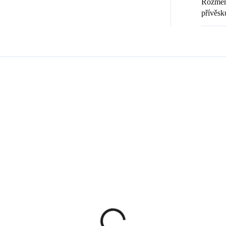
Rozměr 
přívěsk
Zákazníci také nakoupili
ČNÍ PRÁCE
NOVINKA
61310045
614103
ČESKÁ VÝROBA
💎 RUČNÍ PRÁCE
🇨🇿 ČESKÁ VÝROBA