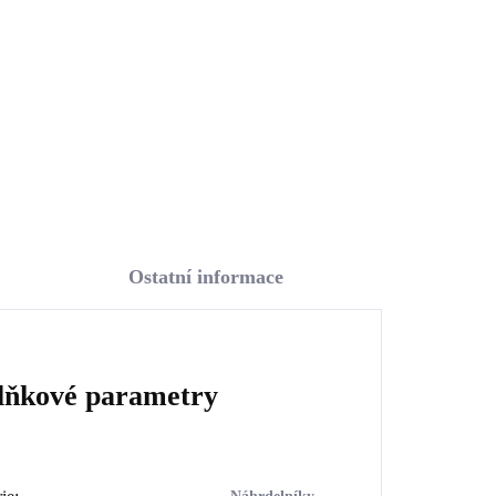
796 Kč
657,85 Kč bez DPH
Do košíku
Ostatní informace
lňkové parametry