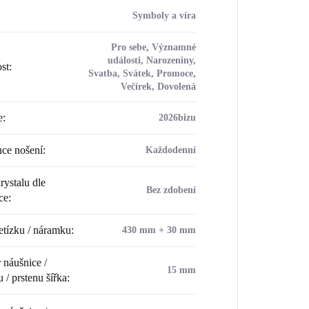
Symboly a víra
Pro sebe, Významné
události, Narozeniny,
ost
:
Svatba, Svátek, Promoce,
Večírek, Dovolená
e
:
2026bizu
ce nošení
:
Každodenní
rystalu dle
Bez zdobení
ce
:
etízku / náramku
:
430 mm + 30 mm
náušnice /
15 mm
 / prstenu šířka
: