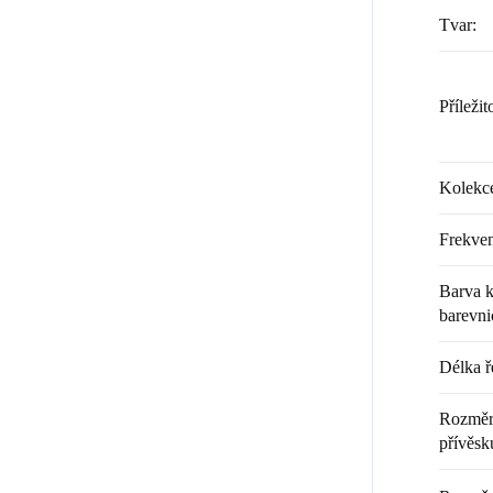
Tvar
:
Příležit
Kolekc
Frekven
Barva k
barevni
Délka ř
Rozměr 
přívěsku