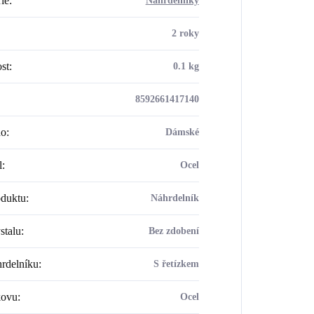
ie
:
Náhrdelníky
2 roky
st
:
0.1 kg
8592661417140
ho
:
Dámské
l
:
Ocel
oduktu
:
Náhrdelník
stalu
:
Bez zdobení
rdelníku
:
S řetízkem
kovu
:
Ocel