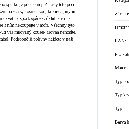
Kategor
 šperku je péče o něj. Zásady této péče
kem na vlasy, kosmetikou, krémy a jinými
Záruka
:
dávat na sport, spánek, úklid, ale i na
 se s ním nekoupejte v moři. Všechny tyto
Hmotno
Pokud váš milovaný kousek zrovna nenosíte,
rábal. Podrobnější pokyny najdete v naší
EAN
:
Pro ko
Materiá
Typ pr
Typ kry
Typ náh
Barva 