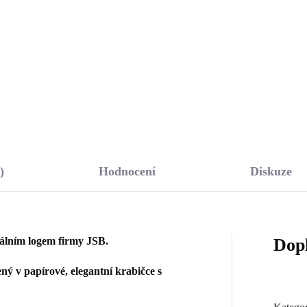
0 Kč
270 Kč
,14 Kč bez DPH
223,14 Kč bez DPH
Do košíku
Do košíku
)
Hodnocení
Diskuze
nálním logem firmy JSB.
Dop
ý v papírové, elegantní krabičce s