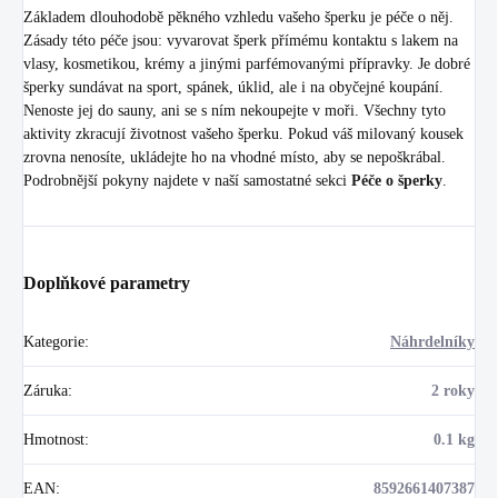
Základem dlouhodobě pěkného vzhledu vašeho šperku je péče o něj.
Zásady této péče jsou: vyvarovat šperk přímému kontaktu s lakem na
vlasy, kosmetikou, krémy a jinými parfémovanými přípravky. Je dobré
šperky sundávat na sport, spánek, úklid, ale i na obyčejné koupání.
Nenoste jej do sauny, ani se s ním nekoupejte v moři. Všechny tyto
aktivity zkracují životnost vašeho šperku. Pokud váš milovaný kousek
zrovna nenosíte, ukládejte ho na vhodné místo, aby se nepoškrábal.
Podrobnější pokyny najdete v naší samostatné sekci
Péče o šperky
.
Doplňkové parametry
Kategorie
:
Náhrdelníky
Záruka
:
2 roky
Hmotnost
:
0.1 kg
EAN
:
8592661407387