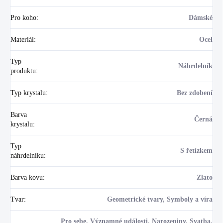
Pro koho
:
Dámské
Materiál
:
Ocel
Typ
Náhrdelník
produktu
:
Typ krystalu
:
Bez zdobení
Barva
Černá
krystalu
:
Typ
S řetízkem
náhrdelníku
:
Barva kovu
:
Zlato
Tvar
:
Geometrické tvary, Symboly a víra
Pro sebe, Významné události, Narozeniny, Svatba,