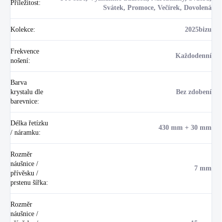
Příležitost
:
Svátek, Promoce, Večírek, Dovolená
Kolekce
:
2025bizu
Frekvence
Každodenní
nošení
:
Barva
krystalu dle
Bez zdobení
barevnice
:
Délka řetízku
430 mm + 30 mm
/ náramku
:
Rozměr
náušnice /
7 mm
přívěsku /
prstenu šířka
:
Rozměr
náušnice /