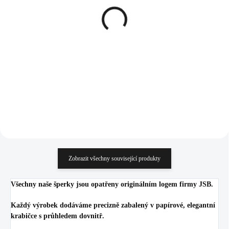
Náhrdelník z bižuterní
Stříbrný náhrdelník s
slitiny štrasové srdce s
kulatým opálem a krystaly
velkým krystalem
Swarovski Blue velký
Swarovski Crystal
(Stříbro 925/1000)
685 Kč
1 243 Kč
566,12 Kč bez DPH
1 027,27 Kč bez DPH
Do košíku
Do košíku
Zobrazit všechny související produkty
Všechny naše šperky jsou opatřeny originálním logem firmy JSB.
Každý výrobek dodáváme precizně zabalený v papírové, elegantní
krabičce s průhledem dovnitř.