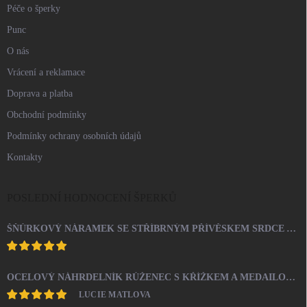
Péče o šperky
Punc
O nás
Vrácení a reklamace
Doprava a platba
Obchodní podmínky
Podmínky ochrany osobních údajů
Kontakty
POSLEDNÍ HODNOCENÍ ŠPERKŮ
ŠŇŮRKOVÝ NÁRAMEK SE STŘÍBRNÝM PŘÍVĚSKEM SRDCE A KRYSTALY SWAROVSKI CRYSTAL (STŘÍBRO 925/1000)
OCELOVÝ NÁHRDELNÍK RŮŽENEC S KŘÍŽKEM A MEDAILONEM
LUCIE MATLOVA