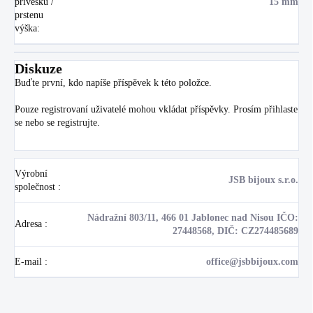
přívěsku /
15 mm
prstenu
výška
:
Diskuze
Buďte první, kdo napíše příspěvek k této položce.
Pouze registrovaní uživatelé mohou vkládat příspěvky. Prosím
přihlaste
se
nebo se
registrujte
.
Výrobní
JSB bijoux s.r.o.
společnost
:
Nádražní 803/11, 466 01 Jablonec nad Nisou IČO:
Adresa
:
27448568, DIČ: CZ274485689
E-mail
:
office@jsbbijoux.com