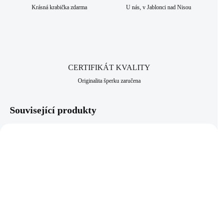
které má dlouhodobou šperkařskou a bižuterní historii.
Krásná krabička zdarma
U nás, v Jablonci nad Nisou
CERTIFIKÁT KVALITY
Originalita šperku zaručena
Související produkty
NOVINKA
61300857CR
92300025BL
SKLADEM
SKLADEM
(>5 KS)
(>5 KS)