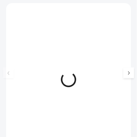
Zákazníci také nakoupili
NOVINKA
💎 RUČNÍ PRÁCE
17405
🇨🇿 ČESKÁ VÝROBA
🇨🇿 ČESKÁ VÝROBA
Luxusní dárková krabička na
Pánský náhrdelník
šperky JSB - šedá
kožená šňůrka
99 Kč
SKLADEM
175 Kč
(>5 KS)
82 Kč bez DPH
145 Kč bez DPH
Do košíku
Do košíku