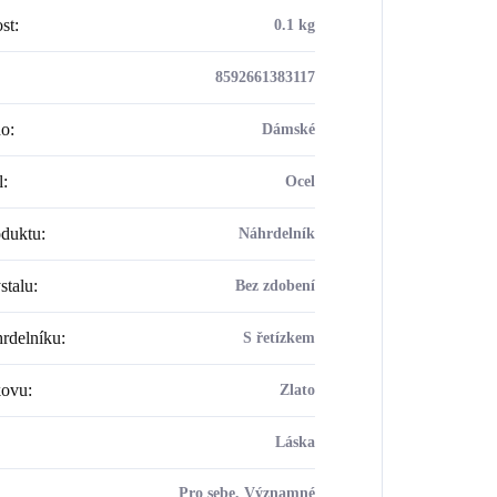
st
:
0.1 kg
8592661383117
ho
:
Dámské
l
:
Ocel
oduktu
:
Náhrdelník
stalu
:
Bez zdobení
rdelníku
:
S řetízkem
kovu
:
Zlato
Láska
Pro sebe, Významné