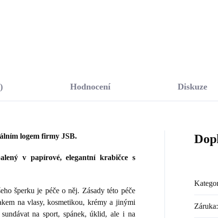
Do košíku
Do košíku
)
Hodnocení
Diskuze
nálním logem firmy JSB.
Dop
lený v papírové, elegantní krabičce s
Kategor
ho šperku je péče o něj. Zásady této péče
lakem na vlasy, kosmetikou, krémy a jinými
Záruka
:
sundávat na sport, spánek, úklid, ale i na