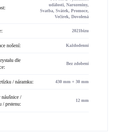
události, Narozeniny,
ost
:
Svatba, Svátek, Promoce,
Večírek, Dovolená
e
:
2021bizu
ce nošení
:
Každodenní
rystalu dle
Bez zdobení
ce
:
etízku / náramku
:
430 mm + 30 mm
náušnice /
12 mm
u / prstenu
: