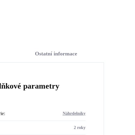
Do košíku
Ostatní informace
lňkové parametry
ie
:
Náhrdelníky
2 roky