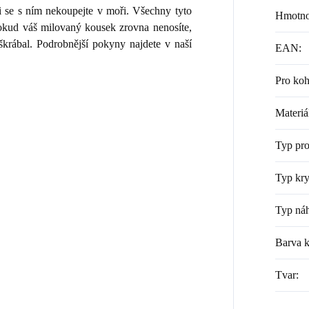
i se s ním nekoupejte v moři. Všechny tyto
Hmotno
 Pokud váš milovaný kousek zrovna nenosíte,
škrábal. Podrobnější pokyny najdete v naší
EAN
:
Pro ko
Materiá
Typ pr
Typ kry
Typ náh
Barva 
Tvar
: