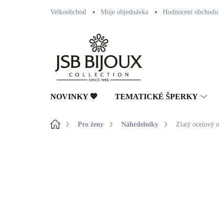
Přejít
Velkoobchod
Moje objednávka
Hodnocení obchodu
na
obsah
NOVINKY 💖
TEMATICKÉ ŠPERKY
Domů
Pro ženy
Náhrdelníky
Zlatý ocelový n
Neohodnoceno
Podrobnosti hodnocení
🇨🇿 ČESKÁ VÝROBA
💎 RUČNÍ PRÁCE