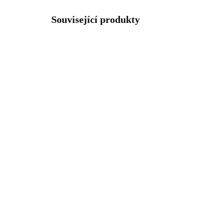
Související produkty
92300164MULTI
SKLADEM
(>5 KS)
Stříbrný náhrdelník s
Poz
přívěskem motýla a
náh
krystaly Swarovski Multi
pře
střední (Stříbro 925/1000)
bez
1 466 Kč
99
925
1 211,57 Kč bez DPH
823