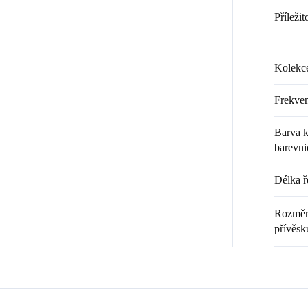
Příležit
Kolekc
Frekven
Barva k
barevni
Délka ř
Rozměr 
přívěsk