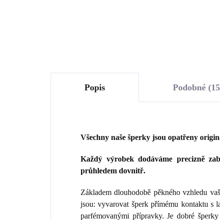
Do košíku
Popis
Podobné (15
Všechny naše šperky jsou opatřeny origi
Každý výrobek dodáváme precizně zaba
průhledem dovnitř.
Základem dlouhodobě pěkného vzhledu vaše
jsou: vyvarovat šperk přímému kontaktu s 
parfémovanými přípravky. Je dobré šperky 