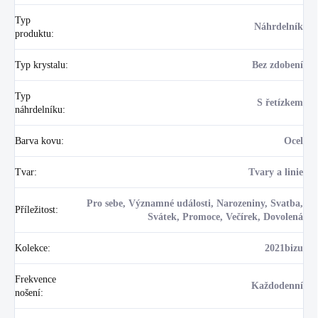
Typ
Náhrdelník
produktu
:
Typ krystalu
:
Bez zdobení
Typ
S řetízkem
náhrdelníku
:
Barva kovu
:
Ocel
Tvar
:
Tvary a linie
Pro sebe, Významné události, Narozeniny, Svatba,
Příležitost
:
Svátek, Promoce, Večírek, Dovolená
Kolekce
:
2021bizu
Frekvence
Každodenní
nošení
: