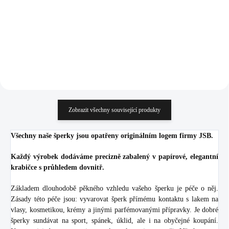
284,30 Kč bez DPH
990,91 Kč bez DPH
Do košíku
Do košíku
Zobrazit všechny související produkty
Všechny naše šperky jsou opatřeny originálním logem firmy JSB.
Každý výrobek dodáváme precizně zabalený v papírové, elegantní
krabičce s průhledem dovnitř.
Základem dlouhodobě pěkného vzhledu vašeho šperku je péče o něj.
Zásady této péče jsou: vyvarovat šperk přímému kontaktu s lakem na
vlasy, kosmetikou, krémy a jinými parfémovanými přípravky. Je dobré
šperky sundávat na sport, spánek, úklid, ale i na obyčejné koupání.