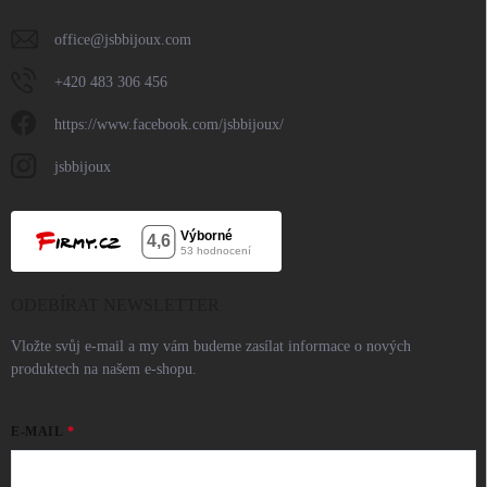
office
@
jsbbijoux.com
+420 483 306 456
https://www.facebook.com/jsbbijoux/
jsbbijoux
ODEBÍRAT NEWSLETTER
Vložte svůj e-mail a my vám budeme zasílat informace o nových
produktech na našem e-shopu.
E-MAIL