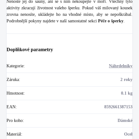
Nenoste jej do sauny, ani se s ním nekoupejte v moři. Všechny tyto
aktivity zkracují životnost vašeho šperku. Pokud váš milovaný kousek
zrovna nenosíte, ukládejte ho na vhodné místo, aby se nepoškrábal.
Podrobnější pokyny najdete v naší samostatné sekci
Péče o šperky
.
Doplňkové parametry
Kategorie
:
Náhrdelníky
Záruka
:
2 roky
Hmotnost
:
0.1 kg
EAN
:
8592661387153
Pro koho
:
Dámské
Materiál
:
Ocel