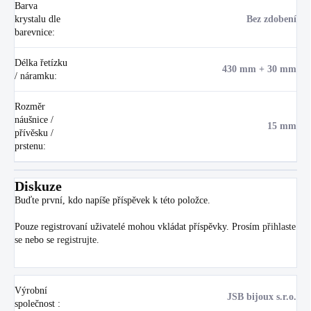
Barva
krystalu dle
Bez zdobení
barevnice
:
Délka řetízku
430 mm + 30 mm
/ náramku
:
Rozměr
náušnice /
15 mm
přívěsku /
prstenu
:
Diskuze
Buďte první, kdo napíše příspěvek k této položce.
Pouze registrovaní uživatelé mohou vkládat příspěvky. Prosím
přihlaste
se
nebo se
registrujte
.
Výrobní
JSB bijoux s.r.o.
společnost
: