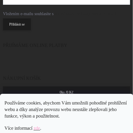
Vložením e-mailu souhlasíte s
podmínkami ochrany osobních údajů
Přihlásit se
PŘIJÍMÁME ONLINE PLATBY
NÁKUPNÍ KOŠÍK
0
ks /
0 Kč
Používáme cookies, abychom Vám umožnili pohodlné prohlížení
webu a díky analýze provozu webu neustále zlepšovali jeho
funkce, výkon a použitelnost.
Více informací
zde
.