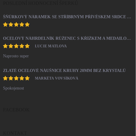
POSLEDNÍ HODNOCENÍ ŠPERKŮ
ŠŇŮRKOVÝ NÁRAMEK SE STŘÍBRNÝM PŘÍVĚSKEM SRDCE A KRYSTALY SWAROVSKI CRYSTAL (STŘÍBRO 925/1000)
OCELOVÝ NÁHRDELNÍK RŮŽENEC S KŘÍŽKEM A MEDAILONEM
LUCIE MATLOVA
Naprosto super
ZLATÉ OCELOVÉ NÁUŠNICE KRUHY 20MM BEZ KRYSTALŮ
MARKÉTA VOVSÍKOVÁ
Spokojenost
FACEBOOK
KONTAKT