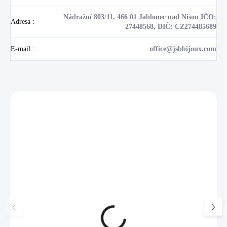
Nádražní 803/11, 466 01 Jablonec nad Nisou IČO:
Adresa
:
27448568, DIČ: CZ274485689
E-mail
:
office@jsbbijoux.com
Zákazníci také nakoupili
NOVINKA
💎 RUČNÍ PRÁCE
17405
🇨🇿 ČESKÁ VÝROBA
🇨🇿 ČESKÁ VÝROBA