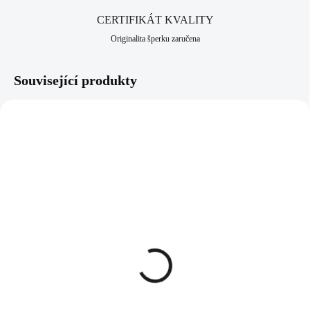
CERTIFIKÁT KVALITY
Originalita šperku zaručena
Související produkty
61500891S
92300021CR
SKLADEM
SKLADEM
(>5 KS)
(>5 KS)
Ocelový náramek
Stříbrný náhrdelník
prořezávaná spirála bez
čtverec mix krystalů
krystalů
Swarovski Crystal
(Stříbro 925/1000)
344 Kč
1 199 Kč