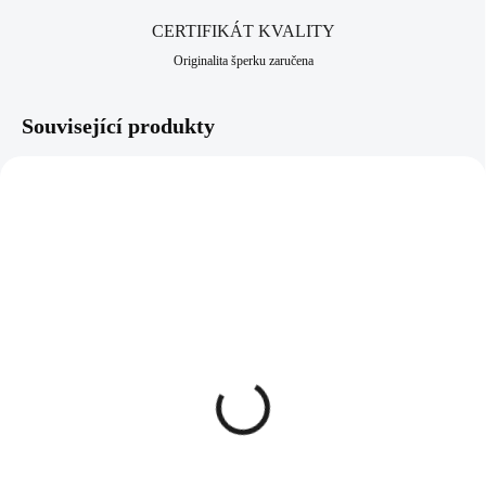
CERTIFIKÁT KVALITY
Originalita šperku zaručena
Související produkty
61300891S
92500529G-CR
SKLADEM
SKLADEM
(>5 KS)
(>5 KS)
Ocelový náhrdelník
Šňůrkový náramek s
prořezávaná spirála bez
pozlaceným stříbrným
krystalů
přívěskem a křišťálem
Crystal (Stříbro 925/1000)
413 Kč
1 221 Kč