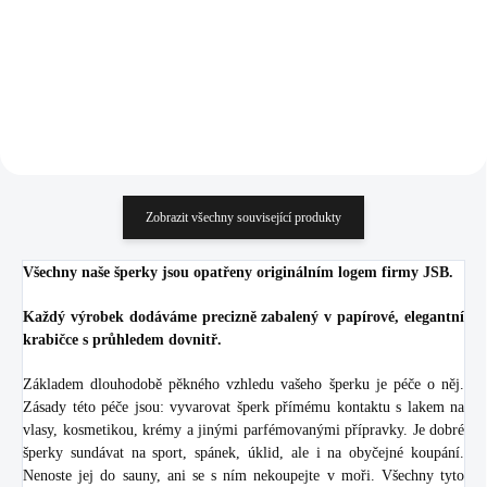
341,32 Kč bez DPH
1 009,09 Kč bez DPH
Do košíku
Do košíku
Zobrazit všechny související produkty
Všechny naše šperky jsou opatřeny originálním logem firmy JSB.
Každý výrobek dodáváme precizně zabalený v papírové, elegantní
krabičce s průhledem dovnitř.
Základem dlouhodobě pěkného vzhledu vašeho šperku je péče o něj.
Zásady této péče jsou: vyvarovat šperk přímému kontaktu s lakem na
vlasy, kosmetikou, krémy a jinými parfémovanými přípravky. Je dobré
šperky sundávat na sport, spánek, úklid, ale i na obyčejné koupání.
Nenoste jej do sauny, ani se s ním nekoupejte v moři. Všechny tyto