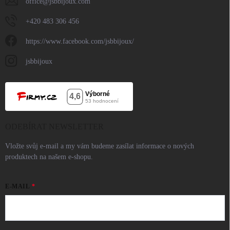
office
@
jsbbijoux.com
+420 483 306 456
https://www.facebook.com/jsbbijoux/
jsbbijoux
ODEBÍRAT NEWSLETTER
Vložte svůj e-mail a my vám budeme zasílat informace o nových
produktech na našem e-shopu.
E-MAIL