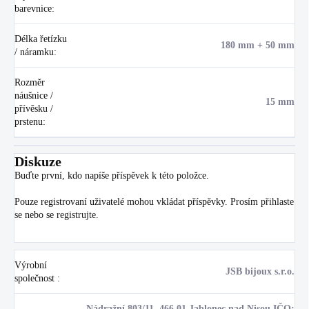
barevnice
:
Délka řetízku
180 mm + 50 mm
/ náramku
:
Rozměr
náušnice /
15 mm
přívěsku /
prstenu
:
Diskuze
Buďte první, kdo napíše příspěvek k této položce.
Pouze registrovaní uživatelé mohou vkládat příspěvky. Prosím
přihlaste
se
nebo se
registrujte
.
Výrobní
JSB bijoux s.r.o.
společnost
:
Nádražní 803/11, 466 01 Jablonec nad Nisou IČO: