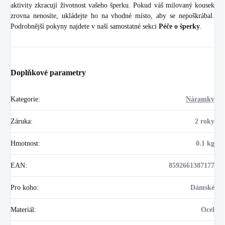
aktivity zkracují životnost vašeho šperku. Pokud váš milovaný kousek
zrovna nenosíte, ukládejte ho na vhodné místo, aby se nepoškrábal.
Podrobnější pokyny najdete v naší samostatné sekci
Péče o šperky
.
Doplňkové parametry
Kategorie
:
Náramky
Záruka
:
2 roky
Hmotnost
:
0.1 kg
EAN
:
8592661387177
Pro koho
:
Dámské
Materiál
:
Ocel