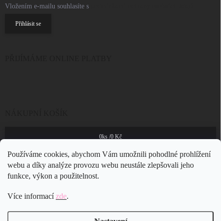
Vložením e-mailu souhlasíte s
podmínkami ochrany osobních údajů
Přihlásit se
PŘIJÍMÁME ONLINE PLATBY
NÁKUPNÍ KOŠÍK
0
ks /
0 Kč
Používáme cookies, abychom Vám umožnili pohodlné prohlížení
webu a díky analýze provozu webu neustále zlepšovali jeho
funkce, výkon a použitelnost.
Více informací
zde
.