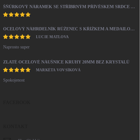
ŠŇŮRKOVÝ NÁRAMEK SE STŘÍBRNÝM PŘÍVĚSKEM SRDCE A KRYSTALY SWAROVSKI CRYSTAL (STŘÍBRO 925/1000)
OCELOVÝ NÁHRDELNÍK RŮŽENEC S KŘÍŽKEM A MEDAILONEM
LUCIE MATLOVA
Naprosto super
ZLATÉ OCELOVÉ NÁUŠNICE KRUHY 20MM BEZ KRYSTALŮ
MARKÉTA VOVSÍKOVÁ
Spokojenost
FACEBOOK
KONTAKT