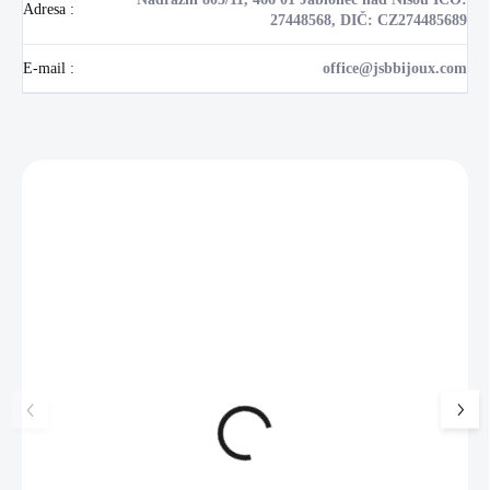
Adresa
:
27448568, DIČ: CZ274485689
E-mail
:
office@jsbbijoux.com
Zákazníci také nakoupili
NOVINKA
💎 RUČNÍ PRÁCE
17405
🇨🇿 ČESKÁ VÝROBA
🇨🇿 ČESKÁ VÝROBA
Luxusní dárková krabička na
Ocelové náušnice p