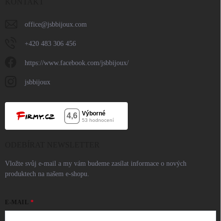
KONTAKT
office
@
jsbbijoux.com
+420 483 306 456
https://www.facebook.com/jsbbijoux/
jsbbijoux
ODEBÍRAT NEWSLETTER
Vložte svůj e-mail a my vám budeme zasílat informace o nových
produktech na našem e-shopu.
E-MAIL