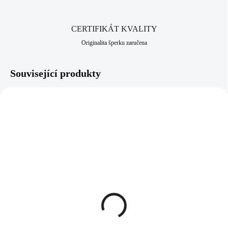
CERTIFIKÁT KVALITY
Originalita šperku zaručena
Související produkty
92501455RH
61500815CR
SKLADEM
SKLADEM
(>5 KS)
(>5 KS)
Stříbrný nákotník mini
Šňůrkový náramek z
překřížené srdce kovové
bižuterní slitiny s jedním
bez krystalů (Stříbro
krystalem Swarovski