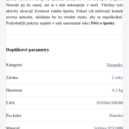
Nenoste jej do sauny, ani se s ním nekoupejte v moři. Všechny tyto
aktivity zkracují životnost vašeho šperku. Pokud váš milovaný kousek
zrovna nenosíte, ukládejte ho na vhodné místo, aby se nepoškrábal.
Podrobnější pokyny najdete v naší samostatné sekci
Péče o šperky
.
Doplňkové parametry
Kategorie
:
Náramky
Záruka
:
2 roky
Hmotnost
:
0.1 kg
EAN
:
8592661398388
Pro koho
:
Dámské
Materiál
:
Stříbro 925/1000