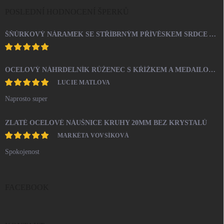
POSLEDNÍ HODNOCENÍ ŠPERKŮ
ŠŇŮRKOVÝ NÁRAMEK SE STŘÍBRNÝM PŘÍVĚSKEM SRDCE A KRYSTALY SWAROVSKI CRYSTAL (STŘÍBRO 925/1000)
OCELOVÝ NÁHRDELNÍK RŮŽENEC S KŘÍŽKEM A MEDAILONEM
LUCIE MATLOVA
Naprosto super
ZLATÉ OCELOVÉ NÁUŠNICE KRUHY 20MM BEZ KRYSTALŮ
MARKÉTA VOVSÍKOVÁ
Spokojenost
FACEBOOK