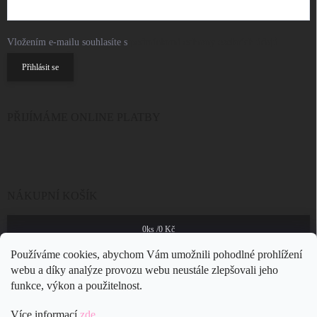
Vložením e-mailu souhlasíte s
podmínkami ochrany osobních údajů
Přihlásit se
PŘIJÍMÁME ONLINE PLATBY
NÁKUPNÍ KOŠÍK
0
ks /
0 Kč
Používáme cookies, abychom Vám umožnili pohodlné prohlížení
webu a díky analýze provozu webu neustále zlepšovali jeho
funkce, výkon a použitelnost.
Více informací
zde
.