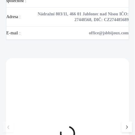
společnost
:
Nádražní 803/11, 466 01 Jablonec nad Nisou IČO:
Adresa
:
27448568, DIČ: CZ274485689
E-mail
:
office@jsbbijoux.com
Zákazníci také nakoupili
NOVINKA
17405
🇨🇿 ČESKÁ VÝROBA