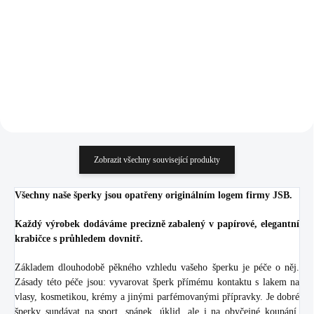
925/1000)
Crystal
988 Kč
369 Kč
816,53 Kč bez DPH
304,96 Kč bez DPH
Do košíku
Do košíku
Zobrazit všechny související produkty
Všechny naše šperky jsou opatřeny originálním logem firmy JSB.
Každý výrobek dodáváme precizně zabalený v papírové, elegantní
krabičce s průhledem dovnitř.
Základem dlouhodobě pěkného vzhledu vašeho šperku je péče o něj.
Zásady této péče jsou: vyvarovat šperk přímému kontaktu s lakem na
vlasy, kosmetikou, krémy a jinými parfémovanými přípravky. Je dobré
šperky sundávat na sport, spánek, úklid, ale i na obyčejné koupání.