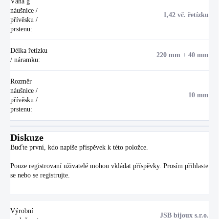
Váha g
náušnice /
1,42 vč. řetízku
přívěsku /
prstenu
:
Délka řetízku
220 mm + 40 mm
/ náramku
:
Rozměr
náušnice /
10 mm
přívěsku /
prstenu
:
Diskuze
Buďte první, kdo napíše příspěvek k této položce.
Pouze registrovaní uživatelé mohou vkládat příspěvky. Prosím
přihlaste
se
nebo se
registrujte
.
Výrobní
JSB bijoux s.r.o.