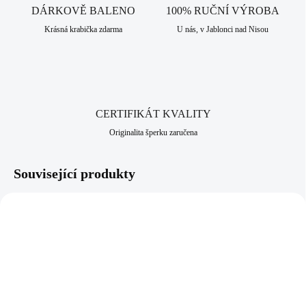
DÁRKOVĚ BALENO
100% RUČNÍ VÝROBA
Krásná krabička zdarma
U nás, v Jablonci nad Nisou
CERTIFIKÁT KVALITY
Originalita šperku zaručena
Související produkty
92500502G-CR
92500199 - CR