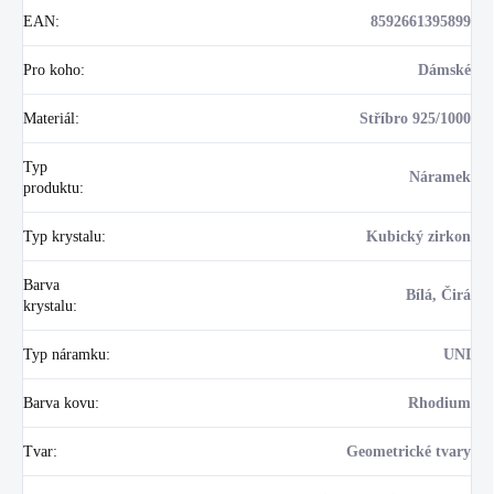
EAN
:
8592661395899
Pro koho
:
Dámské
Materiál
:
Stříbro 925/1000
Typ
Náramek
produktu
:
Typ krystalu
:
Kubický zirkon
Barva
Bílá, Čirá
krystalu
:
Typ náramku
:
UNI
Barva kovu
:
Rhodium
Tvar
:
Geometrické tvary