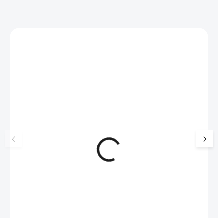
Zákazníci také nakoupili
NOVINKA
17405
🇨🇿 ČESKÁ VÝROBA
Luxusní dárková krabička na
Šperkovnice malá b
šperky JSB - šedá
399 Kč
330 Kč bez DPH
99 Kč
SKLADEM
(>5 KS)
82 Kč bez DPH