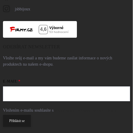
jsbbijoux
ODEBÍRAT NEWSLETTER
Vložte svůj e-mail a my vám budeme zasílat informace o nových
produktech na našem e-shopu.
E-MAIL
Vložením e-mailu souhlasíte s
podmínkami ochrany osobních údajů
Přihlásit se