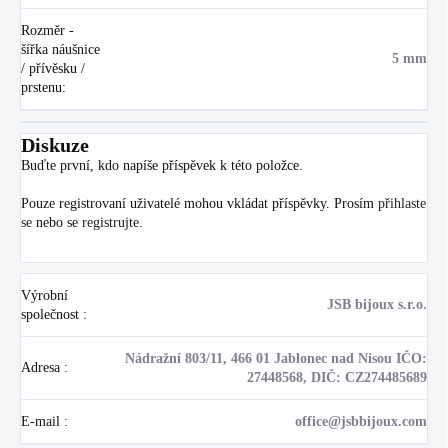
Rozměr -
šířka náušnice
5 mm
/ přívěsku /
prstenu
:
Diskuze
Buďte první, kdo napíše příspěvek k této položce.
Pouze registrovaní uživatelé mohou vkládat příspěvky. Prosím
přihlaste
se
nebo se
registrujte
.
Výrobní
JSB bijoux s.r.o.
společnost
:
Nádražní 803/11, 466 01 Jablonec nad Nisou IČO:
Adresa
:
27448568, DIČ: CZ274485689
E-mail
:
office@jsbbijoux.com