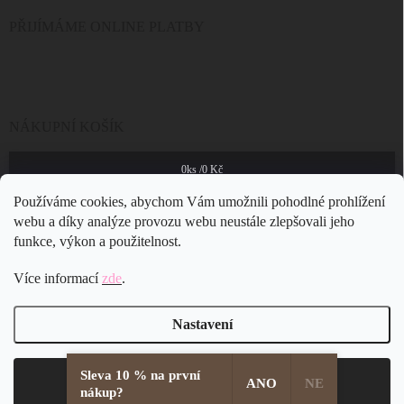
PŘIJÍMÁME ONLINE PLATBY
NÁKUPNÍ KOŠÍK
0
ks /
0 Kč
Používáme cookies, abychom Vám umožnili pohodlné prohlížení
webu a díky analýze provozu webu neustále zlepšovali jeho
funkce, výkon a použitelnost.
Více informací
zde
.
Nastavení
Sleva 10 % na první
Copyright 2026
JSB Bijoux s.r.o.
. Všechna práva vyhrazena.
Souhlasím
ANO
NE
nákup?
Vytvořil Shoptet