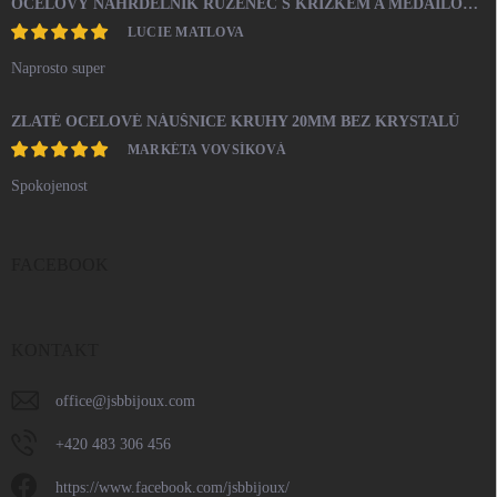
OCELOVÝ NÁHRDELNÍK RŮŽENEC S KŘÍŽKEM A MEDAILONEM
LUCIE MATLOVA
Naprosto super
ZLATÉ OCELOVÉ NÁUŠNICE KRUHY 20MM BEZ KRYSTALŮ
MARKÉTA VOVSÍKOVÁ
Spokojenost
FACEBOOK
KONTAKT
office
@
jsbbijoux.com
+420 483 306 456
https://www.facebook.com/jsbbijoux/