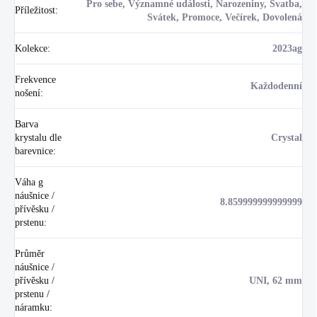
Pro sebe, Významné události, Narozeniny, Svatba,
Příležitost
:
Svátek, Promoce, Večírek, Dovolená
Kolekce
:
2023ag
Frekvence
Každodenní
nošení
:
Barva
krystalu dle
Crystal
barevnice
:
Váha g
náušnice /
8.859999999999999
přívěsku /
prstenu
:
Průměr
náušnice /
přívěsku /
UNI, 62 mm
prstenu /
náramku
: