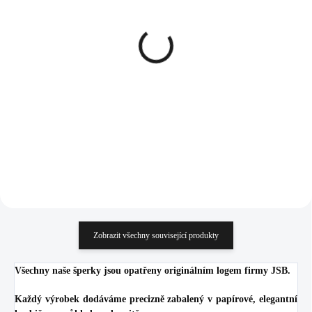
SKLADEM
SKLADEM
(>5 KS)
(>5 KS)
Pozlacený stříbrný
Pletený náramek ze
náramek pevný z oválů
šňůrek se stříbrným
ozdobený Kubickými
přívěskem srdce a krystaly
zirkony Crystal (Stříbro
Swarovski Crystal
3 684 Kč
1 008 Kč
925/1000)
(Stříbro 925/1000)
3 044,63 Kč bez DPH
833,06 Kč bez DPH
Do košíku
Do košíku
Zobrazit všechny související produkty
Všechny naše šperky jsou opatřeny originálním logem firmy JSB.
Každý výrobek dodáváme precizně zabalený v papírové, elegantní