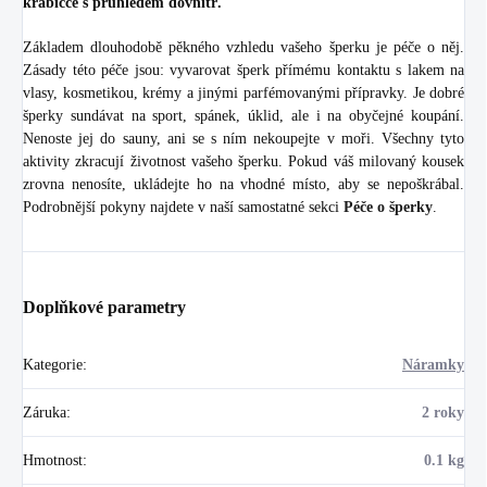
krabičce s průhledem dovnitř.
Základem dlouhodobě pěkného vzhledu vašeho šperku je péče o něj.
Zásady této péče jsou: vyvarovat šperk přímému kontaktu s lakem na
vlasy, kosmetikou, krémy a jinými parfémovanými přípravky. Je dobré
šperky sundávat na sport, spánek, úklid, ale i na obyčejné koupání.
Nenoste jej do sauny, ani se s ním nekoupejte v moři. Všechny tyto
aktivity zkracují životnost vašeho šperku. Pokud váš milovaný kousek
zrovna nenosíte, ukládejte ho na vhodné místo, aby se nepoškrábal.
Podrobnější pokyny najdete v naší samostatné sekci
Péče o šperky
.
Doplňkové parametry
Kategorie
:
Náramky
Záruka
:
2 roky
Hmotnost
:
0.1 kg