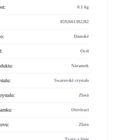
st
:
0.1 kg
8592661382202
ho
:
Dámské
l
:
Ocel
oduktu
:
Náramek
stalu
:
Swarovski crystals
rystalu
:
Zlatá
ramku
:
Otevírací
kovu
:
Zlato
Tvary a linie