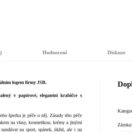
Do košíku
Do košíku
)
Hodnocení
Diskuze
nálním logem firmy JSB.
Dop
lený v papírové, elegantní krabičce s
Kategor
ho šperku je péče o něj. Zásady této péče
lakem na vlasy, kosmetikou, krémy a jinými
Záruka
:
sundávat na sport, spánek, úklid, ale i na