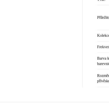
Příležit
Kolekc
Frekven
Barva k
barevni
Rozměr 
přívěsk