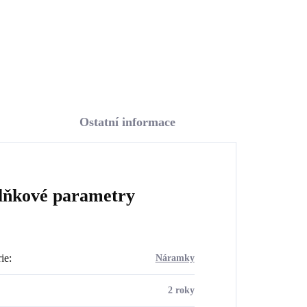
Do košíku
Ostatní informace
lňkové parametry
ie
:
Náramky
2 roky