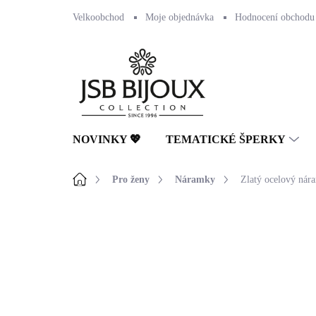
Přejít
Velkoobchod
Moje objednávka
Hodnocení obchodu
na
obsah
NOVINKY 💖
TEMATICKÉ ŠPERKY
Domů
Pro ženy
Náramky
Zlatý ocelový nár
Neohodnoceno
Podrobnosti hodnocení
🇨🇿 ČESKÁ VÝROBA
💎 RUČNÍ PRÁCE