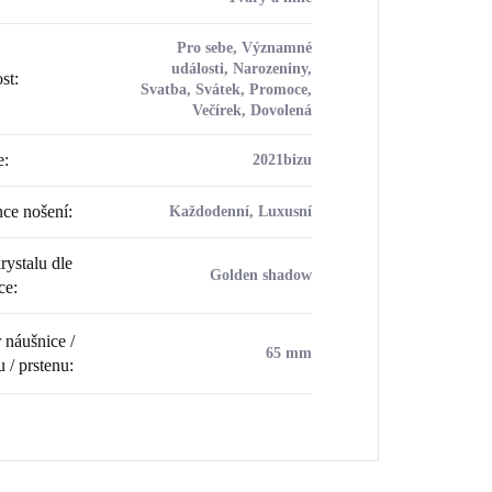
Pro sebe, Významné
události, Narozeniny,
ost
:
Svatba, Svátek, Promoce,
Večírek, Dovolená
e
:
2021bizu
ce nošení
:
Každodenní, Luxusní
rystalu dle
Golden shadow
ce
:
náušnice /
65 mm
u / prstenu
: