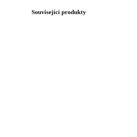
Související produkty
61500844CR
SKLADEM
(>5 KS)
Ocelový náramek rovný s
Zla
krystaly Swarovski
pul
Crystal
43
1 334 Kč
362
1 102,48 Kč bez DPH