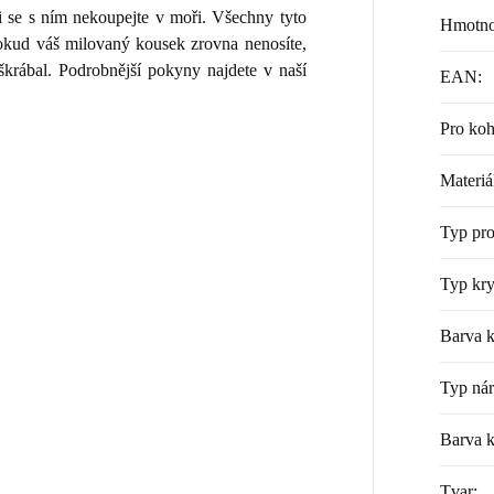
i se s ním nekoupejte v moři. Všechny tyto
Hmotno
 Pokud váš milovaný kousek zrovna nenosíte,
škrábal. Podrobnější pokyny najdete v naší
EAN
:
Pro ko
Materiá
Typ pr
Typ kry
Barva k
Typ ná
Barva 
Tvar
: