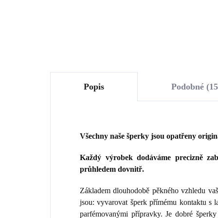
Do košíku
Popis
Podobné (15
Všechny naše šperky jsou opatřeny origi
Každý výrobek dodáváme precizně zaba
průhledem dovnitř.
Základem dlouhodobě pěkného vzhledu vaše
jsou: vyvarovat šperk přímému kontaktu s 
parfémovanými přípravky. Je dobré šperky 