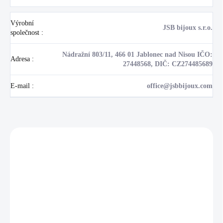
Výrobní
JSB bijoux s.r.o.
společnost
:
Nádražní 803/11, 466 01 Jablonec nad Nisou IČO:
Adresa
:
27448568, DIČ: CZ274485689
E-mail
:
office@jsbbijoux.com
Zákazníci také nakoupili
NOVINKA
💎 RUČNÍ PRÁCE
17405
🇨🇿 ČESKÁ VÝROBA
🇨🇿 ČESKÁ VÝROBA