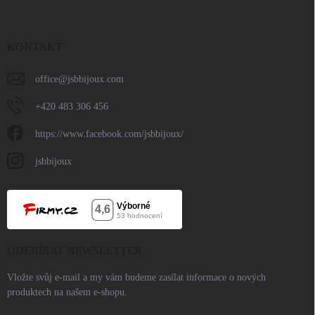
KONTAKT
office
@
jsbbijoux.com
+420 483 306 456
https://www.facebook.com/jsbbijoux/
jsbbijoux
ODEBÍRAT NEWSLETTER
Vložte svůj e-mail a my vám budeme zasílat informace o nových
produktech na našem e-shopu.