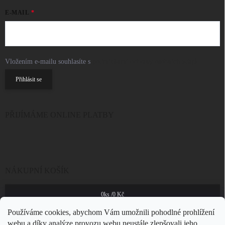
E-MAIL
Vložením e-mailu souhlasíte s
podmínkami ochrany osobních údajů
Přihlásit se
PŘIJÍMÁME ONLINE PLATBY
NÁKUPNÍ KOŠÍK
0
ks /
0 Kč
Používáme cookies, abychom Vám umožnili pohodlné prohlížení
webu a díky analýze provozu webu neustále zlepšovali jeho