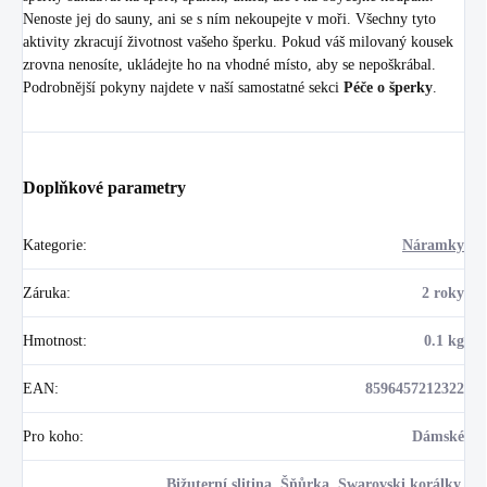
Nenoste jej do sauny, ani se s ním nekoupejte v moři. Všechny tyto
aktivity zkracují životnost vašeho šperku. Pokud váš milovaný kousek
zrovna nenosíte, ukládejte ho na vhodné místo, aby se nepoškrábal.
Podrobnější pokyny najdete v naší samostatné sekci
Péče o šperky
.
Doplňkové parametry
Kategorie
:
Náramky
Záruka
:
2 roky
Hmotnost
:
0.1 kg
EAN
:
8596457212322
Pro koho
:
Dámské
Bižuterní slitina, Šňůrka, Swarovski korálky,