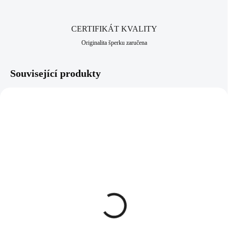
CERTIFIKÁT KVALITY
Originalita šperku zaručena
Související produkty
61500627CRH
92500487RH
SKLADEM
SKLADEM
(>5 KS)
(>5 KS)
Ocelový náramek
Stříbrný náramek s
medailon osázený krystaly
penízky kovový bez
Swarovski Crystal a
krystalů (Stříbro