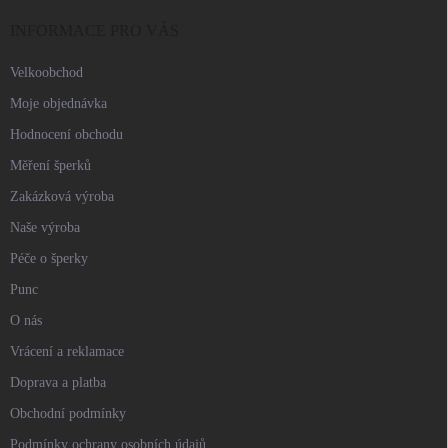
t
í
INFORMACE PRO VÁS
Velkoobchod
Moje objednávka
Hodnocení obchodu
Měření šperků
Zakázková výroba
Naše výroba
Péče o šperky
Punc
O nás
Vrácení a reklamace
Doprava a platba
Obchodní podmínky
Podmínky ochrany osobních údajů