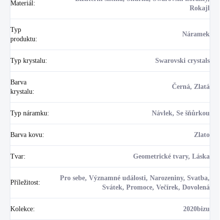
Materiál
:
Rokajl
Typ
Náramek
produktu
:
Typ krystalu
:
Swarovski crystals
Barva
Černá, Zlatá
krystalu
:
Typ náramku
:
Návlek, Se šňůrkou
Barva kovu
:
Zlato
Tvar
:
Geometrické tvary, Láska
Pro sebe, Významné události, Narozeniny, Svatba,
Příležitost
:
Svátek, Promoce, Večírek, Dovolená
Kolekce
:
2020bizu