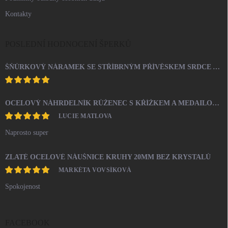
Kontakty
POSLEDNÍ HODNOCENÍ ŠPERKŮ
ŠŇŮRKOVÝ NÁRAMEK SE STŘÍBRNÝM PŘÍVĚSKEM SRDCE A KRYSTALY SWAROVSKI CRYSTAL (STŘÍBRO 925/1000)
OCELOVÝ NÁHRDELNÍK RŮŽENEC S KŘÍŽKEM A MEDAILONEM
LUCIE MATLOVA
Naprosto super
ZLATÉ OCELOVÉ NÁUŠNICE KRUHY 20MM BEZ KRYSTALŮ
MARKÉTA VOVSÍKOVÁ
Spokojenost
FACEBOOK