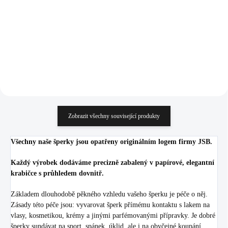
Hematite
925/1000)
1 946 Kč
1 143 Kč
1 608,26 Kč bez DPH
944,63 Kč bez DPH
Do košíku
Do košíku
Zobrazit všechny související produkty
Všechny naše šperky jsou opatřeny originálním logem firmy JSB.
Každý výrobek dodáváme precizně zabalený v papírové, elegantní
krabičce s průhledem dovnitř.
Základem dlouhodobě pěkného vzhledu vašeho šperku je péče o něj.
Zásady této péče jsou: vyvarovat šperk přímému kontaktu s lakem na
vlasy, kosmetikou, krémy a jinými parfémovanými přípravky. Je dobré
šperky sundávat na sport, spánek, úklid, ale i na obyčejné koupání.