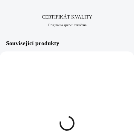
CERTIFIKÁT KVALITY
Originalita šperku zaručena
Související produkty
92501457RH
61510331S
SKLADEM
SKLADEM
(>5 KS)
(>5 KS)
Stříbrný nákotník mini
Ocelový náramek
obvodový anděl kovový
poskládaný z jemných
bez krystalů (Stříbro
obvodových srdcí