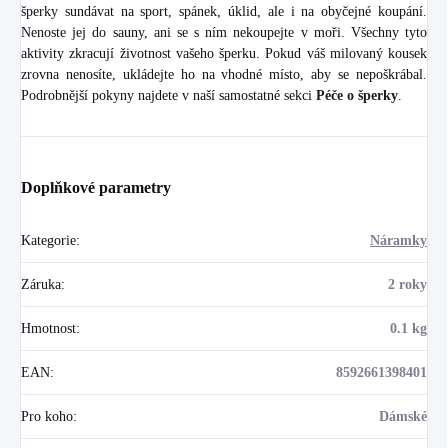
šperky sundávat na sport, spánek, úklid, ale i na obyčejné koupání.
Nenoste jej do sauny, ani se s ním nekoupejte v moři. Všechny tyto
aktivity zkracují životnost vašeho šperku. Pokud váš milovaný kousek
zrovna nenosíte, ukládejte ho na vhodné místo, aby se nepoškrábal.
Podrobnější pokyny najdete v naší samostatné sekci
Péče o šperky
.
Doplňkové parametry
Kategorie
:
Náramky
Záruka
:
2 roky
Hmotnost
:
0.1 kg
EAN
:
8592661398401
Pro koho
:
Dámské