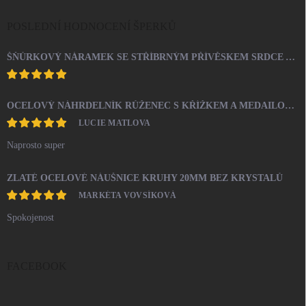
POSLEDNÍ HODNOCENÍ ŠPERKŮ
ŠŇŮRKOVÝ NÁRAMEK SE STŘÍBRNÝM PŘÍVĚSKEM SRDCE A KRYSTALY SWAROVSKI CRYSTAL (STŘÍBRO 925/1000)
OCELOVÝ NÁHRDELNÍK RŮŽENEC S KŘÍŽKEM A MEDAILONEM
LUCIE MATLOVA
Naprosto super
ZLATÉ OCELOVÉ NÁUŠNICE KRUHY 20MM BEZ KRYSTALŮ
MARKÉTA VOVSÍKOVÁ
Spokojenost
FACEBOOK