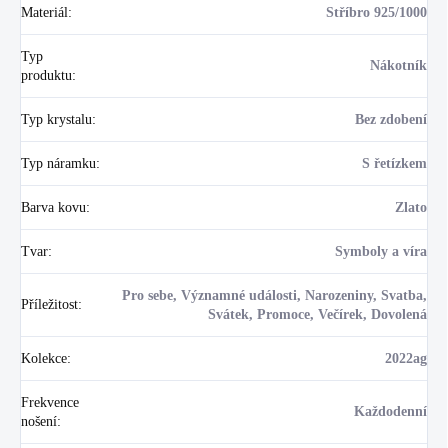
Materiál
:
Stříbro 925/1000
Typ
Nákotník
produktu
:
Typ krystalu
:
Bez zdobení
Typ náramku
:
S řetízkem
Barva kovu
:
Zlato
Tvar
:
Symboly a víra
Pro sebe, Významné události, Narozeniny, Svatba,
Příležitost
:
Svátek, Promoce, Večírek, Dovolená
Kolekce
:
2022ag
Frekvence
Každodenní
nošení
: