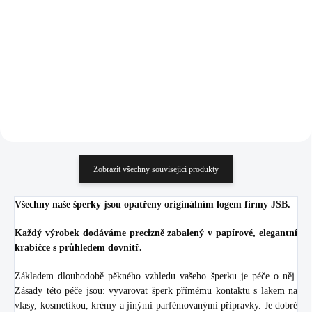
925/1000)
959 Kč
521,51 Kč
792,56 Kč bez DPH
431 Kč bez DPH
Do košíku
Do košíku
Zobrazit všechny související produkty
Všechny naše šperky jsou opatřeny originálním logem firmy JSB.
Každý výrobek dodáváme precizně zabalený v papírové, elegantní
krabičce s průhledem dovnitř.
Základem dlouhodobě pěkného vzhledu vašeho šperku je péče o něj.
Zásady této péče jsou: vyvarovat šperk přímému kontaktu s lakem na
vlasy, kosmetikou, krémy a jinými parfémovanými přípravky. Je dobré