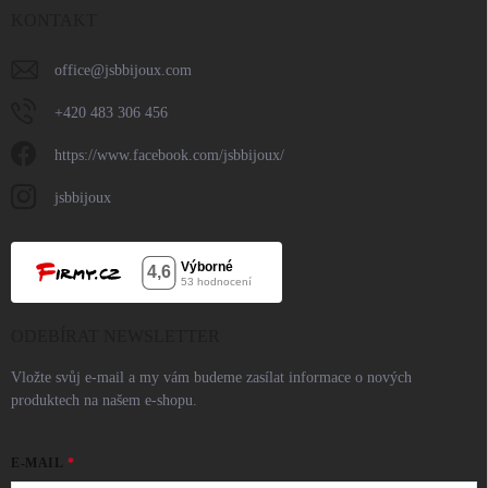
KONTAKT
office
@
jsbbijoux.com
+420 483 306 456
https://www.facebook.com/jsbbijoux/
jsbbijoux
ODEBÍRAT NEWSLETTER
Vložte svůj e-mail a my vám budeme zasílat informace o nových
produktech na našem e-shopu.
E-MAIL