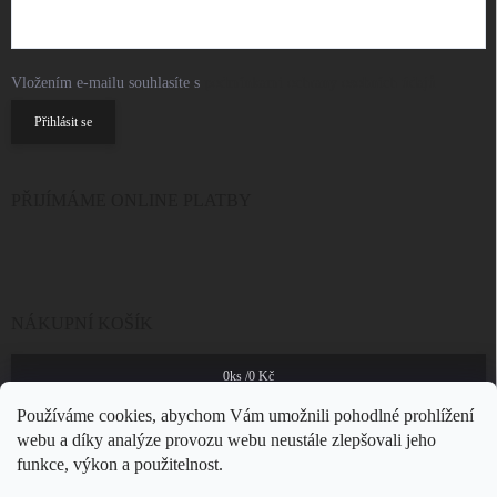
Vložením e-mailu souhlasíte s
podmínkami ochrany osobních údajů
Přihlásit se
PŘIJÍMÁME ONLINE PLATBY
NÁKUPNÍ KOŠÍK
0
ks /
0 Kč
Používáme cookies, abychom Vám umožnili pohodlné prohlížení
webu a díky analýze provozu webu neustále zlepšovali jeho
funkce, výkon a použitelnost.