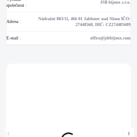
JSB bijoux s.r.o.
společnost
:
Nádražní 803/11, 466 01 Jablonec nad Nisou IČO:
Adresa
:
27448568, DIČ: CZ274485689
E-mail
:
office@jsbbijoux.com
Zákazníci také nakoupili
NOVINKA
17405
🇨🇿 ČESKÁ VÝROBA