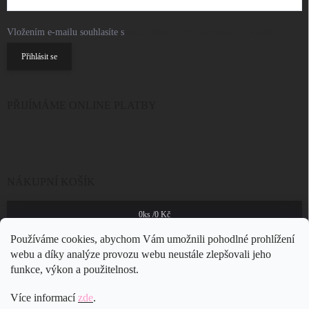
Vložením e-mailu souhlasíte s
podmínkami ochrany osobních údajů
Přihlásit se
PŘIJÍMÁME ONLINE PLATBY
NÁKUPNÍ KOŠÍK
0
ks /
0 Kč
Používáme cookies, abychom Vám umožnili pohodlné prohlížení
webu a díky analýze provozu webu neustále zlepšovali jeho
funkce, výkon a použitelnost.
Více informací
zde
.