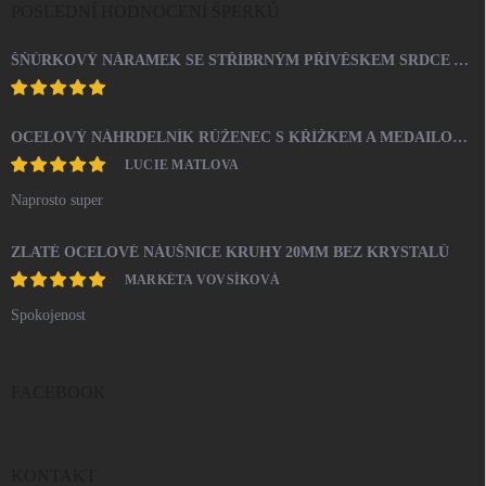
POSLEDNÍ HODNOCENÍ ŠPERKŮ
ŠŇŮRKOVÝ NÁRAMEK SE STŘÍBRNÝM PŘÍVĚSKEM SRDCE A KRYSTALY SWAROVSKI CRYSTAL (STŘÍBRO 925/1000)
OCELOVÝ NÁHRDELNÍK RŮŽENEC S KŘÍŽKEM A MEDAILONEM
LUCIE MATLOVA
Naprosto super
ZLATÉ OCELOVÉ NÁUŠNICE KRUHY 20MM BEZ KRYSTALŮ
MARKÉTA VOVSÍKOVÁ
Spokojenost
FACEBOOK
KONTAKT