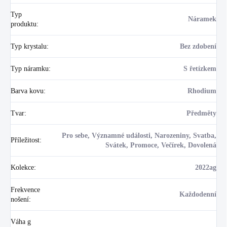
Typ
Náramek
produktu
:
Typ krystalu
:
Bez zdobení
Typ náramku
:
S řetízkem
Barva kovu
:
Rhodium
Tvar
:
Předměty
Pro sebe, Významné události, Narozeniny, Svatba,
Příležitost
:
Svátek, Promoce, Večírek, Dovolená
Kolekce
:
2022ag
Frekvence
Každodenní
nošení
:
Váha g