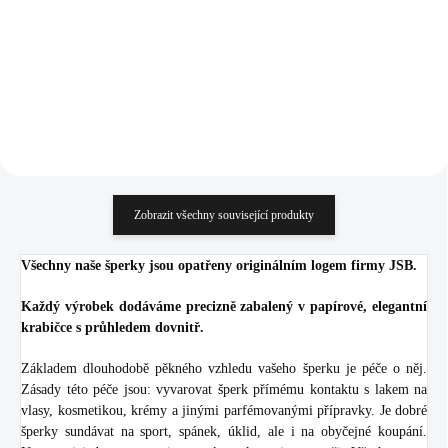
1 775,21 Kč bez DPH
1 575,21 Kč bez DPH
Do košíku
Do košíku
Zobrazit všechny související produkty
Všechny naše šperky jsou opatřeny originálním logem firmy JSB.
Každý výrobek dodáváme precizně zabalený v papírové, elegantní
krabičce s průhledem dovnitř.
Základem dlouhodobě pěkného vzhledu vašeho šperku je péče o něj.
Zásady této péče jsou: vyvarovat šperk přímému kontaktu s lakem na
vlasy, kosmetikou, krémy a jinými parfémovanými přípravky. Je dobré
šperky sundávat na sport, spánek, úklid, ale i na obyčejné koupání.