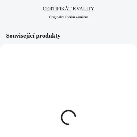
CERTIFIKÁT KVALITY
Originalita šperku zaručena
Související produkty
92300486RH
92500486RH
SKLADEM
SKLADEM
(>5 KS)
(>5 KS)
Stříbrný náhrdelník
Stříbrný náramek
kuličkový kovový bez
kuličkový kovový bez
krystalů (Stříbro
krystalů (Stříbro
925/1000)
925/1000)
2 148 Kč
1 906 Kč