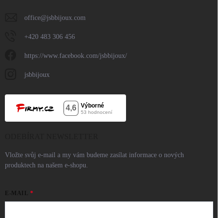
office
@
jsbbijoux.com
+420 483 306 456
https://www.facebook.com/jsbbijoux/
jsbbijoux
ODEBÍRAT NEWSLETTER
Vložte svůj e-mail a my vám budeme zasílat informace o nových
produktech na našem e-shopu.
E-MAIL