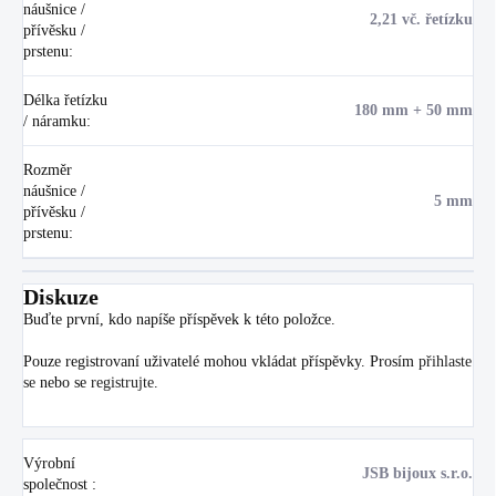
náušnice /
2,21 vč. řetízku
přívěsku /
prstenu
:
Délka řetízku
180 mm + 50 mm
/ náramku
:
Rozměr
náušnice /
5 mm
přívěsku /
prstenu
:
Diskuze
Buďte první, kdo napíše příspěvek k této položce.
Pouze registrovaní uživatelé mohou vkládat příspěvky. Prosím
přihlaste
se
nebo se
registrujte
.
Výrobní
JSB bijoux s.r.o.
společnost
: