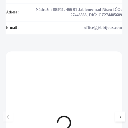
Nádražní 803/11, 466 01 Jablonec nad Nisou IČO:
Adresa
:
27448568, DIČ: CZ274485689
E-mail
:
office@jsbbijoux.com
Zákazníci také nakoupili
NOVINKA
17405
🇨🇿 ČESKÁ VÝROBA