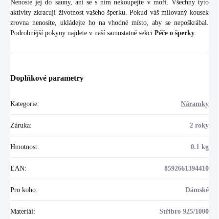
Nenoste jej do sauny, ani se s ním nekoupejte v moři. Všechny tyto
aktivity zkracují životnost vašeho šperku. Pokud váš milovaný kousek
zrovna nenosíte, ukládejte ho na vhodné místo, aby se nepoškrábal.
Podrobnější pokyny najdete v naší samostatné sekci
Péče o šperky
.
Doplňkové parametry
Kategorie
:
Náramky
Záruka
:
2 roky
Hmotnost
:
0.1 kg
EAN
:
8592661394410
Pro koho
:
Dámské
Materiál
:
Stříbro 925/1000