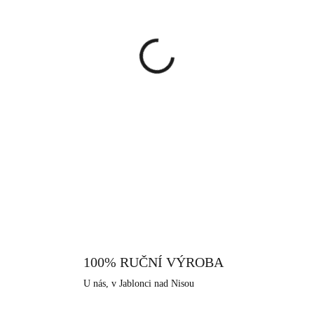
cena:
MŮŽEME DORUČIT DO:
13.8.
−
+
Pozlacený náramek zdobený malý
Pokud jste žena, která ráda n
náramek. Jemnost tohoto šperku 
rozhodně se jím můžete ozdobit 
DETAILNÍ INFORMACE
náhrdelník, který lze sladit do
925/1000. Jako povrchová úpr
vysoký lesk, pevnost a odolnos
proto je vhodný pro alergiky a ci
tento vyroben v srdci Jizer
dlouhodobou šperkařskou a bižute
100% RUČNÍ VÝROBA
U nás, v Jablonci nad Nisou