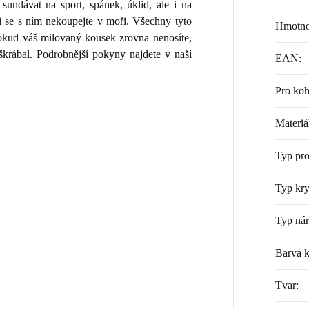
sundávat na sport, spánek, úklid, ale i na
i se s ním nekoupejte v moři. Všechny tyto
Hmotno
 Pokud váš milovaný kousek zrovna nenosíte,
škrábal. Podrobnější pokyny najdete v naší
EAN
:
Pro ko
Materiá
Typ pr
Typ kry
Typ ná
Barva 
Tvar
: