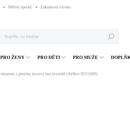
Měření šperků
Zakázková výroba
Naše výroba
Péče o šperk
Hledat
PRO ŽENY
PRO DĚTI
PRO MUŽE
DOPLŇ
 náramek s penízky kovový bez krystalů (Stříbro 925/1000)
1 143 Kč
944,63 Kč bez DPH
Měrná
SKLADEM
(>5 KS)