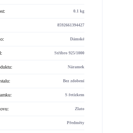
st
:
0.1 kg
8592661394427
ho
:
Dámské
l
:
Stříbro 925/1000
oduktu
:
Náramek
stalu
:
Bez zdobení
ramku
:
S řetízkem
kovu
:
Zlato
Předměty