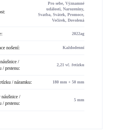
Pro sebe, Významné
události, Narozeniny,
ost
:
Svatba, Svátek, Promoce,
Večírek, Dovolená
e
:
2022ag
ce nošení
:
Každodenní
náušnice /
2,21 vč. řetízku
u / prstenu
:
etízku / náramku
:
180 mm + 50 mm
náušnice /
5 mm
u / prstenu
: