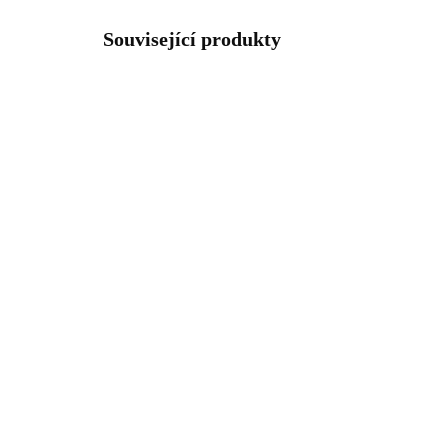
Související produkty
92300487G
SKLADEM
(>5 KS)
Stř
Pozlacený stříbrný
kul
náhrdelník s penízky
kry
kovový bez krystalů
925
2 
(Stříbro 925/1000)
1 301 Kč
1 7