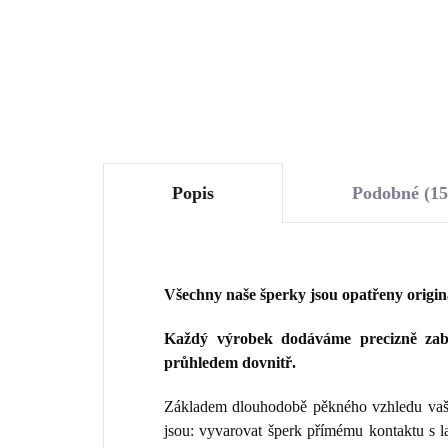
1 075,21 Kč bez DPH
Do košíku
Popis
Podobné (15
Všechny naše šperky jsou opatřeny origi
Každý výrobek dodáváme precizně zaba
průhledem dovnitř.
Základem dlouhodobě pěkného vzhledu vaše
jsou: vyvarovat šperk přímému kontaktu s 