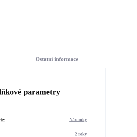
Do košíku
Ostatní informace
lňkové parametry
ie
:
Náramky
2 roky