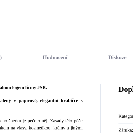
Do košíku
Do košíku
)
Hodnocení
Diskuze
nálním logem firmy JSB.
Dop
lený v papírové, elegantní krabičce s
Kategor
ho šperku je péče o něj. Zásady této péče
lakem na vlasy, kosmetikou, krémy a jinými
Záruka
: