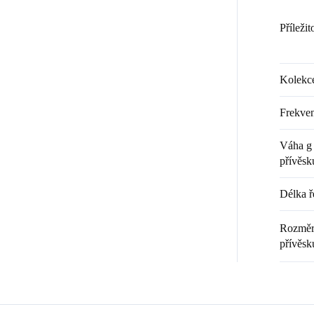
Příležit
Kolekc
Frekven
Váha g 
přívěsk
Délka ř
Rozměr 
přívěsk