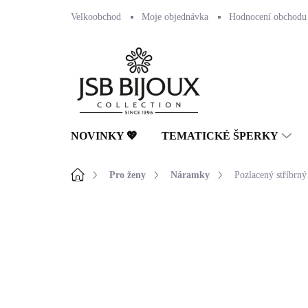
Přejít
Velkoobchod
Moje objednávka
Hodnocení obchodu
na
obsah
NOVINKY 💖
TEMATICKÉ ŠPERKY
Domů
Pro ženy
Náramky
Pozlacený stříbrný
Neohodnoceno
Podrobnosti hodnocení
🇨🇿 ČESKÁ VÝROBA
💎 RUČNÍ PRÁCE