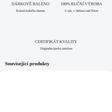
DÁRKOVĚ BALENO
100% RUČNÍ VÝROBA
Krásná krabička zdarma
U nás, v Jablonci nad Nisou
CERTIFIKÁT KVALITY
Originalita šperku zaručena
Související produkty
NOVINKA
92500671B
61500992WH