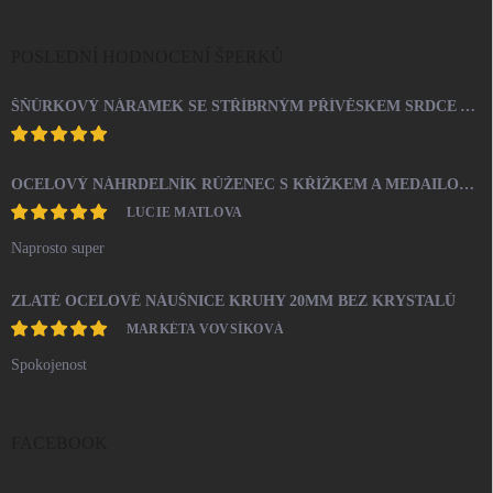
POSLEDNÍ HODNOCENÍ ŠPERKŮ
ŠŇŮRKOVÝ NÁRAMEK SE STŘÍBRNÝM PŘÍVĚSKEM SRDCE A KRYSTALY SWAROVSKI CRYSTAL (STŘÍBRO 925/1000)
OCELOVÝ NÁHRDELNÍK RŮŽENEC S KŘÍŽKEM A MEDAILONEM
LUCIE MATLOVA
Naprosto super
ZLATÉ OCELOVÉ NÁUŠNICE KRUHY 20MM BEZ KRYSTALŮ
MARKÉTA VOVSÍKOVÁ
Spokojenost
FACEBOOK