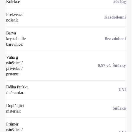
Kolekce
:
2026ag
Frekvence
Každodenní
nošení
:
Barva
krystalu dle
Bez zdobení
barevnice
:
Váha g
náušnice /
0,57 vč. Šňůrky
přívěsku /
prstenu
:
Délka řetízku
UNI
/ náramku
:
Doplňující
Šňůrka
materiál
:
Průměr
náušnice /