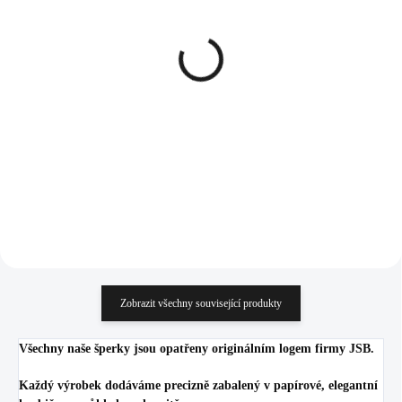
SKLADEM
SKLADEM
(>5 KS)
(>5 KS)
Šňůrkový náramek se
Ocelový náramek jeden
stříbrným přívěskem ve
řetěz a dva řetízky
tvaru krouceného mini
doplněný o perlu White
nekonečna Black (Stříbro
583 Kč
760 Kč
925/1000)
481,82 Kč bez DPH
628,10 Kč bez DPH
Do košíku
Do košíku
Zobrazit všechny související produkty
Všechny naše šperky jsou opatřeny originálním logem firmy JSB.
Každý výrobek dodáváme precizně zabalený v papírové, elegantní