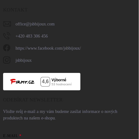
KONTAKT
office
@
jsbbijoux.com
+420 483 306 456
https://www.facebook.com/jsbbijoux/
jsbbijoux
ODEBÍRAT NEWSLETTER
Vložte svůj e-mail a my vám budeme zasílat informace o nových
produktech na našem e-shopu.
E-MAIL