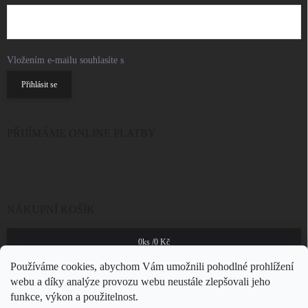
Vložením e-mailu souhlasíte s
podmínkami ochrany osobních údajů
Přihlásit se
PŘIJÍMÁME ONLINE PLATBY
NÁKUPNÍ KOŠÍK
0
ks /
0 Kč
Používáme cookies, abychom Vám umožnili pohodlné prohlížení
webu a díky analýze provozu webu neustále zlepšovali jeho
funkce, výkon a použitelnost.