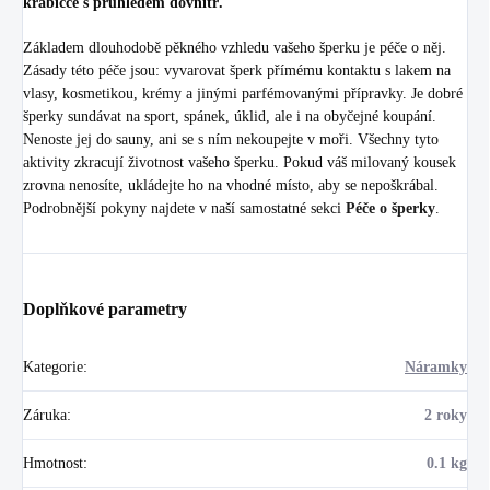
krabičce s průhledem dovnitř.
Základem dlouhodobě pěkného vzhledu vašeho šperku je péče o něj.
Zásady této péče jsou: vyvarovat šperk přímému kontaktu s lakem na
vlasy, kosmetikou, krémy a jinými parfémovanými přípravky. Je dobré
šperky sundávat na sport, spánek, úklid, ale i na obyčejné koupání.
Nenoste jej do sauny, ani se s ním nekoupejte v moři. Všechny tyto
aktivity zkracují životnost vašeho šperku. Pokud váš milovaný kousek
zrovna nenosíte, ukládejte ho na vhodné místo, aby se nepoškrábal.
Podrobnější pokyny najdete v naší samostatné sekci
Péče o šperky
.
Doplňkové parametry
Kategorie
:
Náramky
Záruka
:
2 roky
Hmotnost
:
0.1 kg