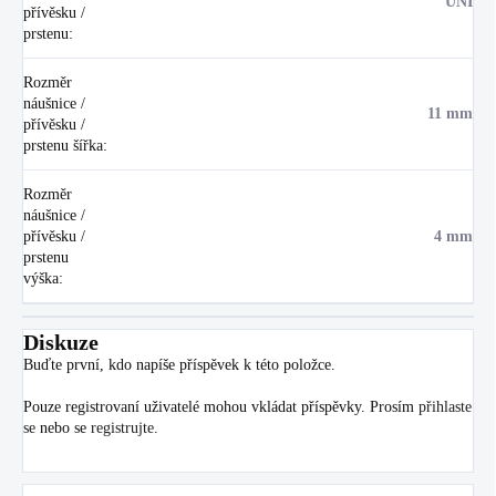
UNI
přívěsku /
prstenu
:
Rozměr
náušnice /
11 mm
přívěsku /
prstenu šířka
:
Rozměr
náušnice /
přívěsku /
4 mm
prstenu
výška
:
Diskuze
Buďte první, kdo napíše příspěvek k této položce.
Pouze registrovaní uživatelé mohou vkládat příspěvky. Prosím
přihlaste
se
nebo se
registrujte
.