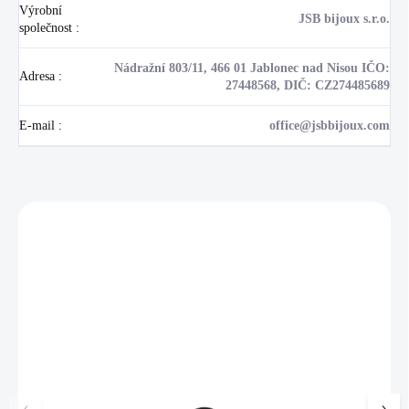
Výrobní
JSB bijoux s.r.o.
společnost
:
Nádražní 803/11, 466 01 Jablonec nad Nisou IČO:
Adresa
:
27448568, DIČ: CZ274485689
E-mail
:
office@jsbbijoux.com
Zákazníci také nakoupili
NOVINKA
💎 RUČNÍ PRÁCE
17405
🇨🇿 ČESKÁ VÝROBA
🇨🇿 ČESKÁ VÝROBA