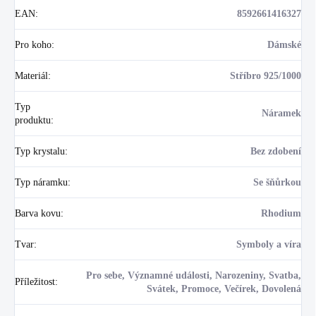
EAN
:
8592661416327
Pro koho
:
Dámské
Materiál
:
Stříbro 925/1000
Typ
Náramek
produktu
:
Typ krystalu
:
Bez zdobení
Typ náramku
:
Se šňůrkou
Barva kovu
:
Rhodium
Tvar
:
Symboly a víra
Pro sebe, Významné události, Narozeniny, Svatba,
Příležitost
:
Svátek, Promoce, Večírek, Dovolená