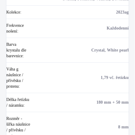
Kolekce
:
2023ag
Frekvence
Každodenní
nošení
:
Barva
krystalu dle
Crystal, White pearl
barevnice
:
Váha g
náušnice /
1,79 vč. řetízku
přívěsku /
prstenu
:
Délka řetízku
180 mm + 50 mm
/ náramku
:
Rozměr -
šířka náušnice
8 mm
/ přívěsku /