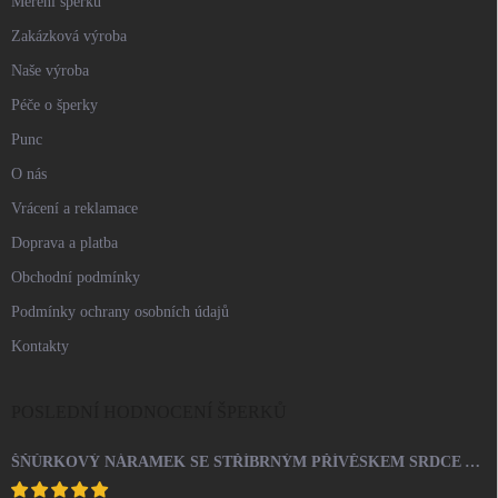
Měření šperků
Zakázková výroba
Naše výroba
Péče o šperky
Punc
O nás
Vrácení a reklamace
Doprava a platba
Obchodní podmínky
Podmínky ochrany osobních údajů
Kontakty
POSLEDNÍ HODNOCENÍ ŠPERKŮ
ŠŇŮRKOVÝ NÁRAMEK SE STŘÍBRNÝM PŘÍVĚSKEM SRDCE A KRYSTALY SWAROVSKI CRYSTAL (STŘÍBRO 925/1000)