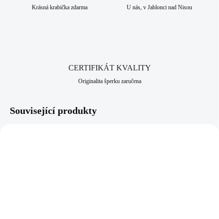
Krásná krabička zdarma
U nás, v Jablonci nad Nisou
CERTIFIKÁT KVALITY
Originalita šperku zaručena
Související produkty
92400517CR
92300517CR
SKLADEM
SKLADEM
(>5 KS)
(>5 KS)