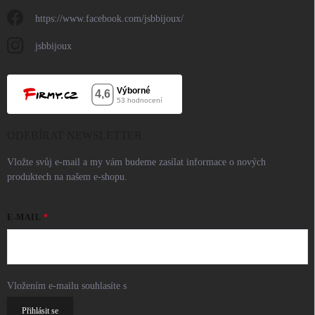
https://www.facebook.com/jsbbijoux/
jsbbijoux
ODEBÍRAT NEWSLETTER
Vložte svůj e-mail a my vám budeme zasílat informace o nových
produktech na našem e-shopu.
E-MAIL
Vložením e-mailu souhlasíte s
podmínkami ochrany osobních údajů
Přihlásit se