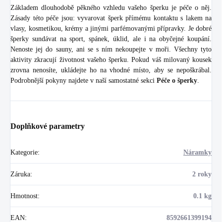
Základem dlouhodobě pěkného vzhledu vašeho šperku je péče o něj.
Zásady této péče jsou: vyvarovat šperk přímému kontaktu s lakem na
vlasy, kosmetikou, krémy a jinými parfémovanými přípravky. Je dobré
šperky sundávat na sport, spánek, úklid, ale i na obyčejné koupání.
Nenoste jej do sauny, ani se s ním nekoupejte v moři. Všechny tyto
aktivity zkracují životnost vašeho šperku. Pokud váš milovaný kousek
zrovna nenosíte, ukládejte ho na vhodné místo, aby se nepoškrábal.
Podrobnější pokyny najdete v naší samostatné sekci
Péče o šperky
.
Doplňkové parametry
Kategorie
:
Náramky
Záruka
:
2 roky
Hmotnost
:
0.1 kg
EAN
:
8592661399194