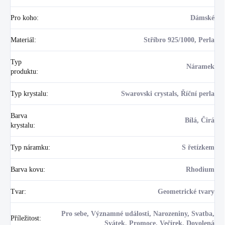
Pro koho
:
Dámské
Materiál
:
Stříbro 925/1000, Perla
Typ
Náramek
produktu
:
Typ krystalu
:
Swarovski crystals, Říční perla
Barva
Bílá, Čirá
krystalu
:
Typ náramku
:
S řetízkem
Barva kovu
:
Rhodium
Tvar
:
Geometrické tvary
Pro sebe, Významné události, Narozeniny, Svatba,
Příležitost
:
Svátek, Promoce, Večírek, Dovolená