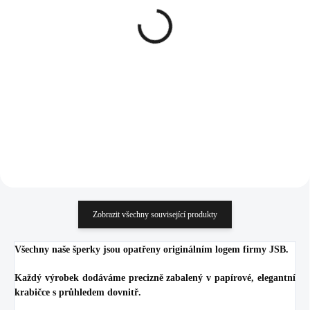
Stříbrné náušnice puzety
Stříbrný náhrdelník
samostatná říční perla
samostatná říční perla
White (Stříbro 925/1000)
White (Stříbro 925/1000)
1 287 Kč
1 630 Kč
1 063,64 Kč bez DPH
1 347,11 Kč bez DPH
Do košíku
Do košíku
Zobrazit všechny související produkty
Všechny naše šperky jsou opatřeny originálním logem firmy JSB.
Každý výrobek dodáváme precizně zabalený v papírové, elegantní
krabičce s průhledem dovnitř.