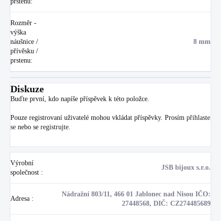
prstenu
:
Rozměr -
výška
náušnice /
8 mm
přívěsku /
prstenu
:
Diskuze
Buďte první, kdo napíše příspěvek k této položce.
Pouze registrovaní uživatelé mohou vkládat příspěvky. Prosím
přihlaste
se
nebo se
registrujte
.
Výrobní
JSB bijoux s.r.o.
společnost
:
Nádražní 803/11, 466 01 Jablonec nad Nisou IČO:
Adresa
:
27448568, DIČ: CZ274485689