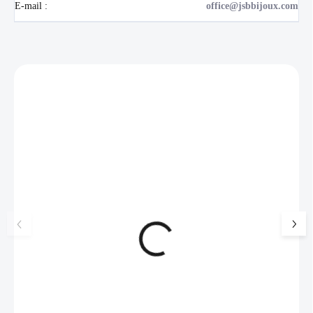
E-mail
:
office@jsbbijoux.com
Zákazníci také nakoupili
NOVINKA
17405
🇨🇿 ČESKÁ VÝROBA
Luxusní dárková krabička na
Šperkovnice malá b
šperky JSB - šedá
399 Kč
330 Kč bez DPH
99 Kč
SKLADEM