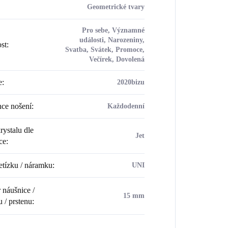
Geometrické tvary
Pro sebe, Významné
události, Narozeniny,
ost
:
Svatba, Svátek, Promoce,
Večírek, Dovolená
e
:
2020bizu
ce nošení
:
Každodenní
rystalu dle
Jet
ce
:
etízku / náramku
:
UNI
náušnice /
15 mm
u / prstenu
: