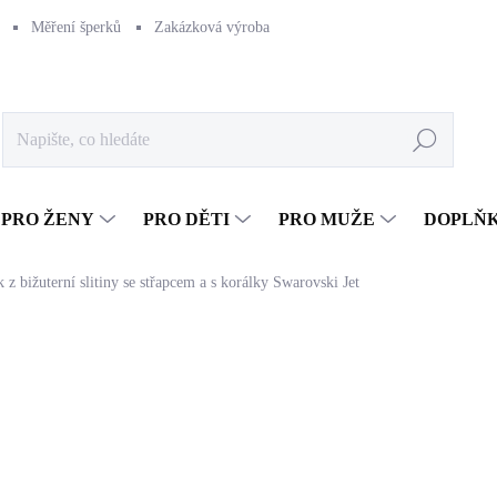
Měření šperků
Zakázková výroba
Naše výroba
Péče o šperk
Hledat
PRO ŽENY
PRO DĚTI
PRO MUŽE
DOPLŇ
z bižuterní slitiny se střapcem a s korálky Swarovski Jet
649 Kč
536,36 Kč bez DPH
Měrná
SKLADEM
(>5 KS)