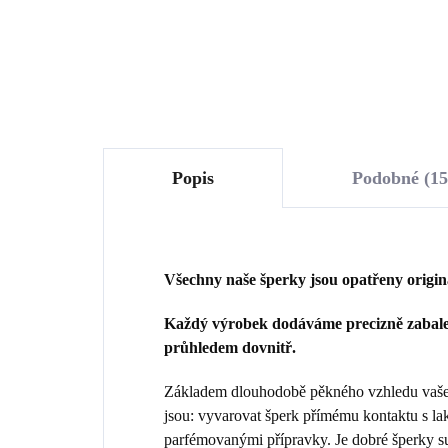
Do košíku
Popis
Podobné (15
Všechny naše šperky jsou opatřeny origi
Každý výrobek dodáváme precizně zabalen
průhledem dovnitř.
Základem dlouhodobě pěkného vzhledu vašeho
jsou: vyvarovat šperk přímému kontaktu s la
parfémovanými přípravky. Je dobré šperky sun