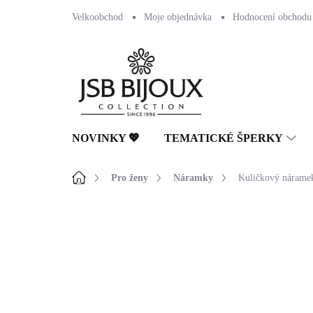
Přejít
Velkoobchod
Moje objednávka
Hodnocení obchodu
na
obsah
NOVINKY 💖
TEMATICKÉ ŠPERKY
Domů
Pro ženy
Náramky
Kuličkový náramek 
Neohodnoceno
Podrobnosti hodnocení
🇨🇿 ČESKÁ VÝROBA
💎 RUČNÍ PRÁCE