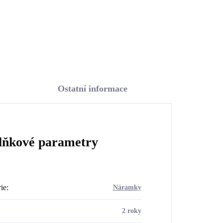
Do košíku
Ostatní informace
lňkové parametry
ie
:
Náramky
2 roky