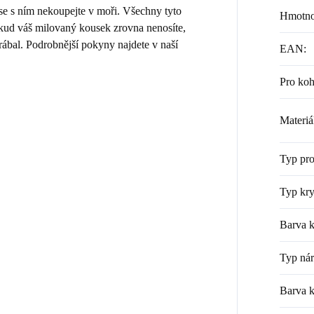
 se s ním nekoupejte v moři. Všechny tyto
Hmotno
Pokud váš milovaný kousek zrovna nenosíte,
rábal. Podrobnější pokyny najdete v naší
EAN
:
Pro ko
Materiá
Typ pr
Typ kry
Barva k
Typ ná
Barva 