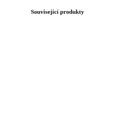
Související produkty
61500775G-GSH
SKLADEM
(>5 KS)
Zlatý kuličkový náramek z
Oc
bižuterní slitiny se
pří
střapcem a s korálky
syn
Swarovski Golden Shadow
op
649 Kč
58
536,36 Kč bez DPH
480