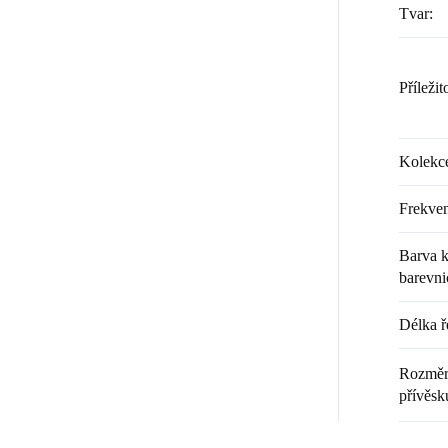
Tvar
:
Příležit
Kolekc
Frekven
Barva k
barevni
Délka ř
Rozměr 
přívěsk