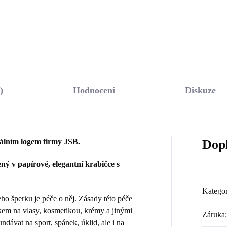
Do košíku
Do košíku
)
Hodnocení
Diskuze
nálním logem firmy JSB.
Dop
ý v papírové, elegantní krabičce s
Kategor
 šperku je péče o něj. Zásady této péče
kem na vlasy, kosmetikou, krémy a jinými
Záruka
:
dávat na sport, spánek, úklid, ale i na