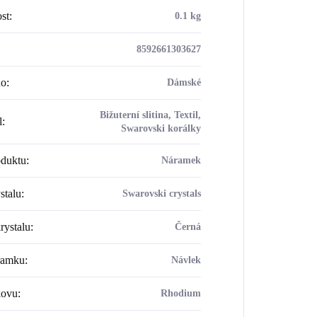
st
:
0.1 kg
8592661303627
ho
:
Dámské
Bižuterní slitina, Textil,
l
:
Swarovski korálky
oduktu
:
Náramek
stalu
:
Swarovski crystals
rystalu
:
Černá
ramku
:
Návlek
kovu
:
Rhodium