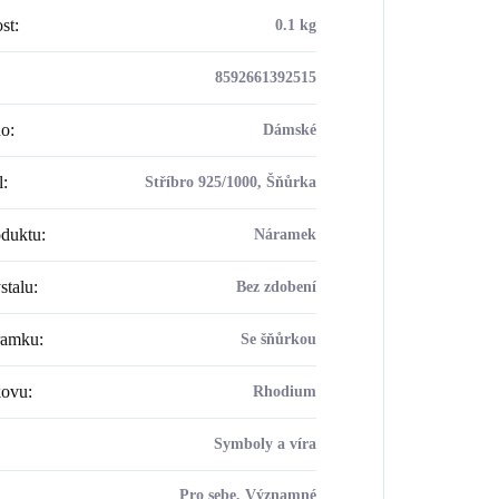
st
:
0.1 kg
8592661392515
ho
:
Dámské
l
:
Stříbro 925/1000, Šňůrka
oduktu
:
Náramek
stalu
:
Bez zdobení
ramku
:
Se šňůrkou
kovu
:
Rhodium
Symboly a víra
Pro sebe, Významné