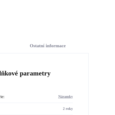
Do košíku
Ostatní informace
lňkové parametry
ie
:
Náramky
2 roky