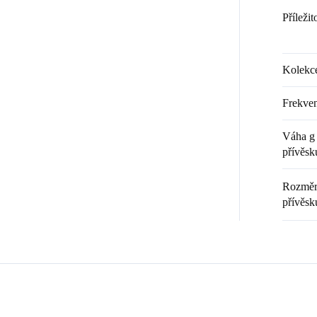
Příležit
Kolekc
Frekven
Váha g 
přívěsk
Rozměr 
přívěsk