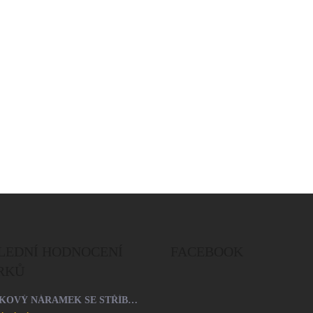
Do košíku
Do košíku
LEDNÍ HODNOCENÍ
FACEBOOK
RKŮ
ŠŇŮRKOVÝ NÁRAMEK SE STŘÍBRNÝM PŘÍVĚSKEM SRDCE A KRYSTALY SWAROVSKI CRYSTAL (STŘÍBRO 925/1000)