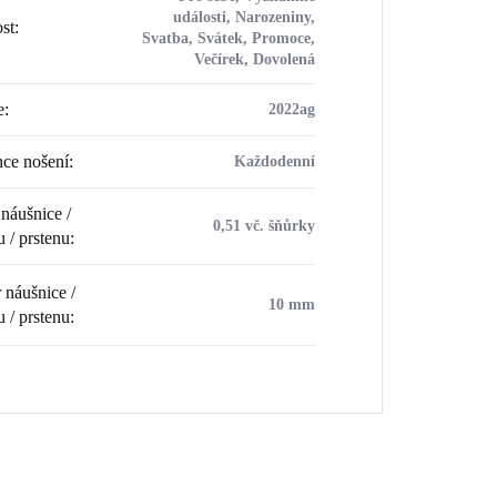
události, Narozeniny,
ost
:
Svatba, Svátek, Promoce,
Večírek, Dovolená
e
:
2022ag
ce nošení
:
Každodenní
náušnice /
0,51 vč. šňůrky
u / prstenu
:
náušnice /
10 mm
u / prstenu
: