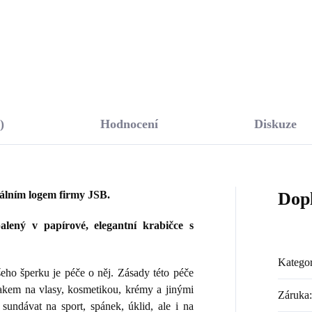
Do košíku
Do košíku
)
Hodnocení
Diskuze
nálním logem firmy JSB.
Dop
lený v papírové, elegantní krabičce s
Kategor
ho šperku je péče o něj. Zásady této péče
lakem na vlasy, kosmetikou, krémy a jinými
Záruka
:
sundávat na sport, spánek, úklid, ale i na