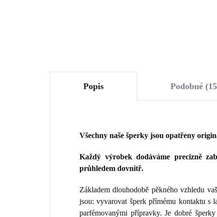
Do košíku
Popis
Podobné (15
Všechny naše šperky jsou opatřeny origi
Každý výrobek dodáváme precizně zaba
průhledem dovnitř.
Základem dlouhodobě pěkného vzhledu vaše
jsou: vyvarovat šperk přímému kontaktu s 
parfémovanými přípravky. Je dobré šperky 