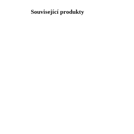
Související produkty
92300459RH
SKLADEM
(>5 KS)
Stříbrný náhrdelník mini
Stř
obvodový křížek kovový
min
bez krystalů (Stříbro
kov
925/1000)
(St
965 Kč
68
797,52 Kč bez DPH
565