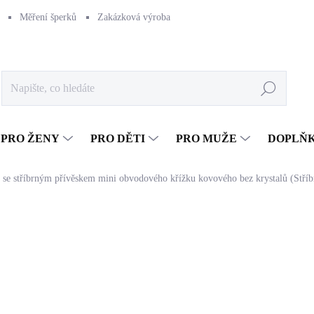
Měření šperků
Zakázková výroba
Naše výroba
Péče o šperk
Hledat
PRO ŽENY
PRO DĚTI
PRO MUŽE
DOPLŇ
se stříbrným přívěskem mini obvodového křížku kovového bez krystalů (Stříb
519 Kč
428,93 Kč bez DPH
Měrná
SKLADEM
(>5 KS)