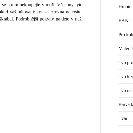
i se s ním nekoupejte v moři. Všechny tyto
Hmotno
 Pokud váš milovaný kousek zrovna nenosíte,
škrábal. Podrobnější pokyny najdete v naší
EAN
:
Pro ko
Materiá
Typ pr
Typ kry
Typ ná
Barva 
Tvar
: