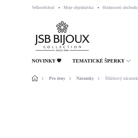
Přejít
Velkoobchod
Moje objednávka
Hodnocení obchodu
na
obsah
NOVINKY 💖
TEMATICKÉ ŠPERKY
Domů
Pro ženy
Náramky
Šňůrkový náramek 
Neohodnoceno
Podrobnosti hodnocení
🇨🇿 ČESKÁ VÝROBA
💎 RUČNÍ PRÁCE