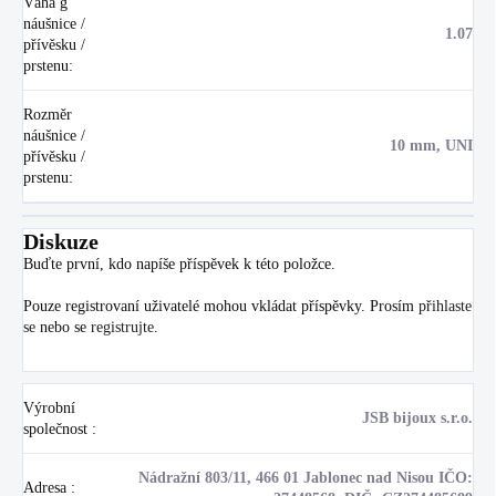
Váha g
náušnice /
1.07
přívěsku /
prstenu
:
Rozměr
náušnice /
10 mm, UNI
přívěsku /
prstenu
:
Diskuze
Buďte první, kdo napíše příspěvek k této položce.
Pouze registrovaní uživatelé mohou vkládat příspěvky. Prosím
přihlaste
se
nebo se
registrujte
.
Výrobní
JSB bijoux s.r.o.
společnost
:
Nádražní 803/11, 466 01 Jablonec nad Nisou IČO:
Adresa
: