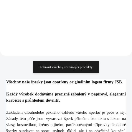
925/1000)
(Stříbro 925/1000)
965 Kč
684 Kč
797,52 Kč bez DPH
565,29 Kč bez DPH
Do košíku
Do košíku
Zobrazit všechny související produkty
Všechny naše šperky jsou opatřeny originálním logem firmy JSB.
Každý výrobek dodáváme precizně zabalený v papírové, elegantní
krabičce s průhledem dovnitř.
Základem dlouhodobě pěkného vzhledu vašeho šperku je péče o něj.
Zásady této péče jsou: vyvarovat šperk přímému kontaktu s lakem na
vlasy, kosmetikou, krémy a jinými parfémovanými přípravky. Je dobré
šperky sundávat na sport, spánek, úklid, ale i na obyčejné koupání.