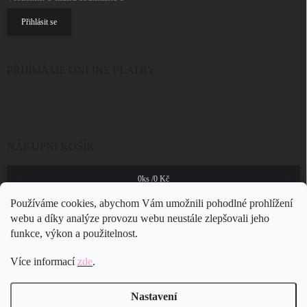
Přihlásit se
PŘIJÍMÁME ONLINE PLATBY
NÁKUPNÍ KOŠÍK
0
ks /
0 Kč
Používáme cookies, abychom Vám umožnili pohodlné prohlížení
webu a díky analýze provozu webu neustále zlepšovali jeho
funkce, výkon a použitelnost.
Více informací
zde
.
Nastavení