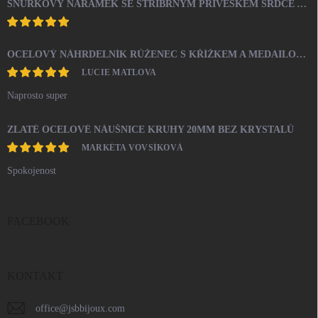
ŠŇŮRKOVÝ NÁRAMEK SE STŘÍBRNÝM PŘÍVĚSKEM SRDCE A KRYSTALY SWAROVSKI CRYSTAL (STŘÍBRO 925/1000)
OCELOVÝ NÁHRDELNÍK RŮŽENEC S KŘÍŽKEM A MEDAILONEM
LUCIE MATLOVA
Naprosto super
ZLATÉ OCELOVÉ NÁUŠNICE KRUHY 20MM BEZ KRYSTALŮ
MARKÉTA VOVSÍKOVÁ
Spokojenost
FACEBOOK
KONTAKT
office
@
jsbbijoux.com