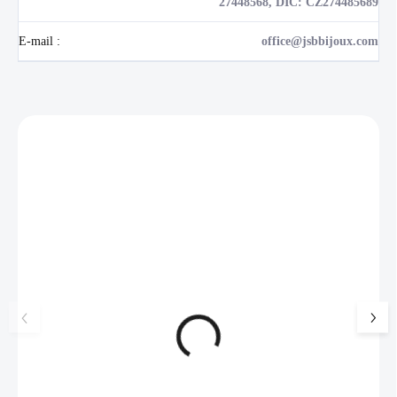
27448568, DIČ: CZ274485689
E-mail
:
office@jsbbijoux.com
Zákazníci také nakoupili
NOVINKA
17405
🇨🇿 ČESKÁ VÝROBA
Luxusní dárková krabička na
Šperkovnice malá b
šperky JSB - šedá