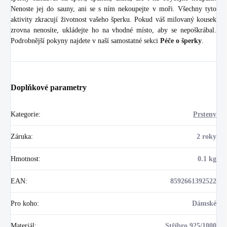
Nenoste jej do sauny, ani se s ním nekoupejte v moři. Všechny tyto
aktivity zkracují životnost vašeho šperku. Pokud váš milovaný kousek
zrovna nenosíte, ukládejte ho na vhodné místo, aby se nepoškrábal.
Podrobnější pokyny najdete v naší samostatné sekci
Péče o šperky
.
Doplňkové parametry
Kategorie
:
Prsteny
Záruka
:
2 roky
Hmotnost
:
0.1 kg
EAN
:
8592661392522
Pro koho
:
Dámské
Materiál
:
Stříbro 925/1000