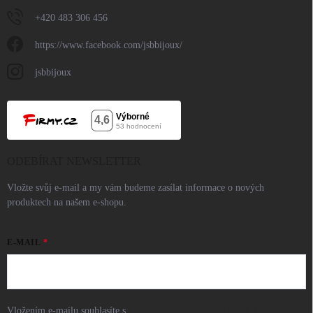
+420 483 306 456
https://www.facebook.com/jsbbijoux/
jsbbijoux
ODEBÍRAT NEWSLETTER
Vložte svůj e-mail a my vám budeme zasílat informace o nových
produktech na našem e-shopu.
E-MAIL
Vložením e-mailu souhlasíte s
podmínkami ochrany osobních údajů