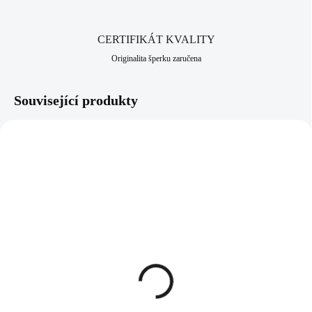
CERTIFIKÁT KVALITY
Originalita šperku zaručena
Související produkty
92300459RH
92400459RH
SKLADEM
SKLADEM
(>5 KS)
(>5 KS)
Stříbrný náhrdelník mini
Stříbrné náušnice puzety
obvodový křížek kovový
mini obvodový křížek
bez krystalů (Stříbro
kovový bez krystalů