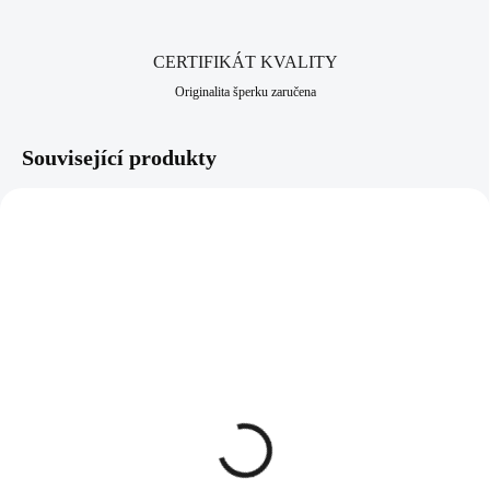
odolnost vůči černání a žloutnutí stříbra. Neobsahuje nikl a proto je
vhodný pro alergiky a citlivější lidi. Jako všechny šperky, které
nabízíme, je i tento vyroben v srdci Jizerských hor, ve městě Jablonec
CERTIFIKÁT KVALITY
nad Nisou, které má dlouhodobou šperkařskou a bižuterní historii.
Originalita šperku zaručena
Související produkty
NOVINKA
NOVINKA
92700025RO
92700025GWH
SKLADEM
(>5 KS)
SKLADEM
(>5 KS)
Stříbrný prsten s kulatým
Pozlacený stříbrný prsten
opálem a krystaly
s kulatým opálem a
Swarovski Rose velký
krystaly Swarovski White