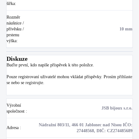
šířka
:
Rozměr
náušnice /
přívěsku /
10 mm
prstenu
výška
:
Diskuze
Buďte první, kdo napíše příspěvek k této položce.
Pouze registrovaní uživatelé mohou vkládat příspěvky. Prosím
přihlaste
se
nebo se
registrujte
.
Výrobní
JSB bijoux s.r.o.
společnost
:
Nádražní 803/11, 466 01 Jablonec nad Nisou IČO:
Adresa
:
27448568, DIČ: CZ274485689