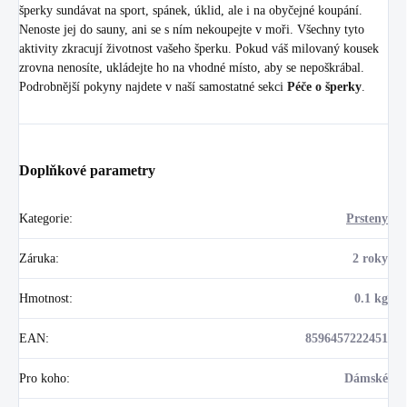
šperky sundávat na sport, spánek, úklid, ale i na obyčejné koupání.
Nenoste jej do sauny, ani se s ním nekoupejte v moři. Všechny tyto
aktivity zkracují životnost vašeho šperku. Pokud váš milovaný kousek
zrovna nenosíte, ukládejte ho na vhodné místo, aby se nepoškrábal.
Podrobnější pokyny najdete v naší samostatné sekci
Péče o šperky
.
Doplňkové parametry
Kategorie
:
Prsteny
Záruka
:
2 roky
Hmotnost
:
0.1 kg
EAN
:
8596457222451
Pro koho
:
Dámské