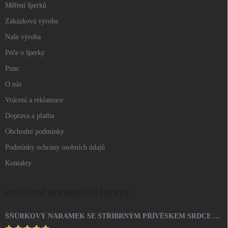
Měření šperků
Zakázková výroba
Naše výroba
Péče o šperky
Punc
O nás
Vrácení a reklamace
Doprava a platba
Obchodní podmínky
Podmínky ochrany osobních údajů
Kontakty
POSLEDNÍ HODNOCENÍ ŠPERKŮ
ŠŇŮRKOVÝ NÁRAMEK SE STŘÍBRNÝM PŘÍVĚSKEM SRDCE A KRYSTALY SWAROVSKI CRYSTAL (STŘÍBRO 925/1000)