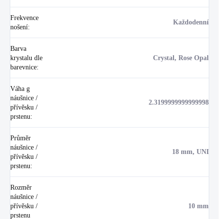
Frekvence
Každodenní
nošení
:
Barva
krystalu dle
Crystal, Rose Opal
barevnice
:
Váha g
náušnice /
2.3199999999999998
přívěsku /
prstenu
:
Průměr
náušnice /
18 mm, UNI
přívěsku /
prstenu
:
Rozměr
náušnice /
přívěsku /
10 mm
prstenu