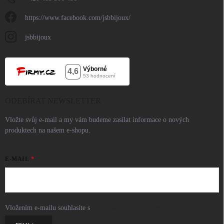
https://www.facebook.com/jsbbijoux/
jsbbijoux
ODEBÍRAT NEWSLETTER
Vložte svůj e-mail a my vám budeme zasílat informace o nových
produktech na našem e-shopu.
E-MAIL
Vložením e-mailu souhlasíte s
podmínkami ochrany osobních údajů