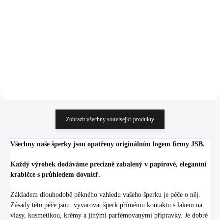
(Stříbro 925/1000)
1 245 Kč
velký (Stříbro 925/1000)
1 245 Kč
1 028,93 Kč bez DPH
1 028,93 Kč bez DPH
Do košíku
Do košíku
Zobrazit všechny související produkty
Všechny naše šperky jsou opatřeny originálním logem firmy JSB.
Každý výrobek dodáváme precizně zabalený v papírové, elegantní
krabičce s průhledem dovnitř.
Základem dlouhodobě pěkného vzhledu vašeho šperku je péče o něj.
Zásady této péče jsou: vyvarovat šperk přímému kontaktu s lakem na
vlasy, kosmetikou, krémy a jinými parfémovanými přípravky. Je dobré