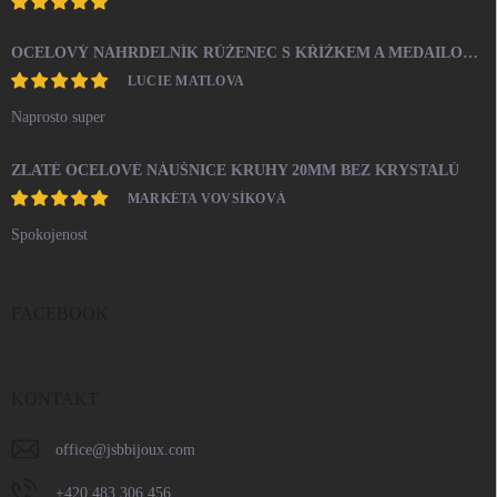
OCELOVÝ NÁHRDELNÍK RŮŽENEC S KŘÍŽKEM A MEDAILONEM
LUCIE MATLOVA
Naprosto super
ZLATÉ OCELOVÉ NÁUŠNICE KRUHY 20MM BEZ KRYSTALŮ
MARKÉTA VOVSÍKOVÁ
Spokojenost
FACEBOOK
KONTAKT
office
@
jsbbijoux.com
+420 483 306 456