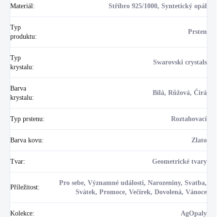
Materiál
:
Stříbro 925/1000, Syntetický opál
Typ
Prsten
produktu
:
Typ
Swarovski crystals
krystalu
:
Barva
Bílá, Růžová, Čirá
krystalu
:
Typ prstenu
:
Roztahovací
Barva kovu
:
Zlato
Tvar
:
Geometrické tvary
Pro sebe, Významné události, Narozeniny, Svatba,
Příležitost
:
Svátek, Promoce, Večírek, Dovolená, Vánoce
Kolekce
:
AgOpaly