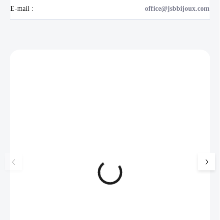
E-mail
:
office@jsbbijoux.com
Zákazníci také nakoupili
NOVINKA
17405
🇨🇿 ČESKÁ VÝROBA
Luxusní dárková krabička na
Šperkovnice malá b
šperky JSB - šedá
399 Kč