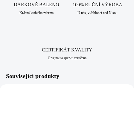
speciální příležitosti. Ozdobte se jedinečností tohoto prstenu, která Vám
DÁRKOVĚ BALENO
100% RUČNÍ VÝROBA
dodá naprosto neuvěřitelný šmrnc. V naší nabídce naleznete i náušnice,
Krásná krabička zdarma
U nás, v Jablonci nad Nisou
náhrdelník a náramek, které lze nakombinovat do soupravy. Šperk je
vyrobený z pravého stříbra ryzosti 925/1000. Jako povrchová úprava je
zde použito rhodium, které dodává šperku vysoký lesk, pevnost a
odolnost vůči černání a žloutnutí stříbra. Neobsahuje nikl a proto je
vhodný pro alergiky a citlivější lidi. Jako všechny šperky, které
nabízíme, je i tento vyroben v srdci Jizerských hor, ve městě Jablonec
CERTIFIKÁT KVALITY
nad Nisou, které má dlouhodobou šperkařskou a bižuterní hist+E25orii.
Originalita šperku zaručena
Související produkty
NOVINKA
NOVINKA
92700025GRO
92700025WH