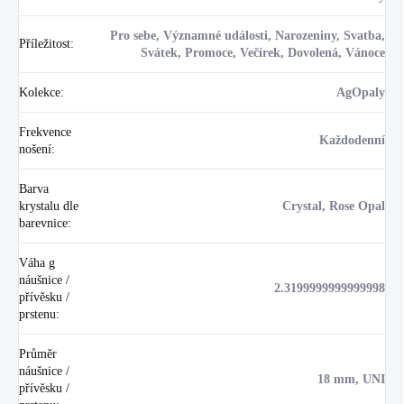
Pro sebe, Významné události, Narozeniny, Svatba,
Příležitost
:
Svátek, Promoce, Večírek, Dovolená, Vánoce
Kolekce
:
AgOpaly
Frekvence
Každodenní
nošení
:
Barva
krystalu dle
Crystal, Rose Opal
barevnice
:
Váha g
náušnice /
2.3199999999999998
přívěsku /
prstenu
:
Průměr
náušnice /
18 mm, UNI
přívěsku /