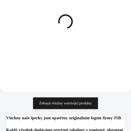
SKLADEM
SKLADEM
(>5 KS)
(>5 KS)
Pozlacený stříbrný prsten
Stříbrný prsten s kulatým
s kulatým opálem a
opálem a krystaly
krystaly Swarovski Rose
Swarovski White velký
velký (Stříbro 925/1000)
(Stříbro 925/1000)
1 245 Kč
1 245 Kč
1 028,93 Kč bez DPH
1 028,93 Kč bez DPH
Do košíku
Do košíku
Zobrazit všechny související produkty
Všechny naše šperky jsou opatřeny originálním logem firmy JSB.
Každý výrobek dodáváme precizně zabalený v papírové, elegantní