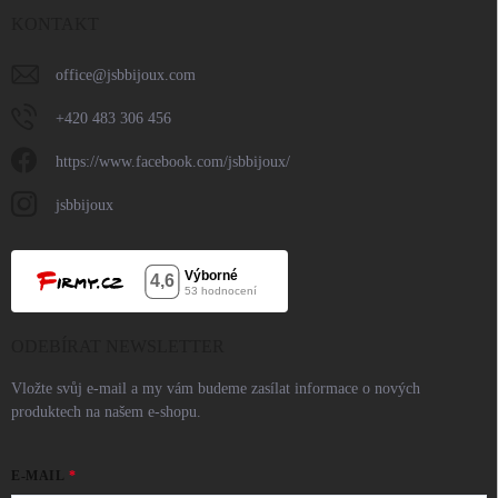
KONTAKT
office
@
jsbbijoux.com
+420 483 306 456
https://www.facebook.com/jsbbijoux/
jsbbijoux
ODEBÍRAT NEWSLETTER
Vložte svůj e-mail a my vám budeme zasílat informace o nových
produktech na našem e-shopu.
E-MAIL