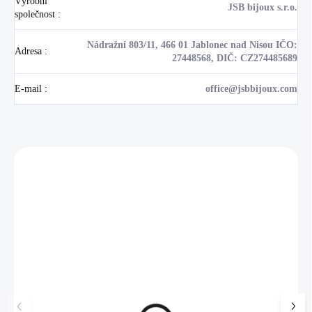
Výrobní
JSB bijoux s.r.o.
společnost
:
Nádražní 803/11, 466 01 Jablonec nad Nisou IČO:
Adresa
:
27448568, DIČ: CZ274485689
E-mail
:
office@jsbbijoux.com
Zákazníci také nakoupili
NOVINKA
17405
🇨🇿 ČESKÁ VÝROBA