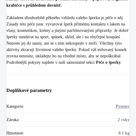
krabičce s průhledem dovnitř.
Základem dlouhodobě pěkného vzhledu vašeho šperku je péče o něj.
Zásady této péče jsou: vyvarovat šperk přímému kontaktu s lakem na
vlasy, kosmetikou, krémy a jinými parfémovanými přípravky. Je dobré
šperky sundávat na sport, spánek, úklid, ale i na obyčejné koupání.
Nenoste jej do sauny, ani se s ním nekoupejte v moři. Všechny tyto
aktivity zkracují životnost vašeho šperku. Pokud váš milovaný kousek
zrovna nenosíte, ukládejte ho na vhodné místo, aby se nepoškrábal.
Podrobnější pokyny najdete v naší samostatné sekci
Péče o šperky
.
Doplňkové parametry
Kategorie
:
Prsteny
Záruka
:
2 roky
Hmotnost
:
0.1 kg