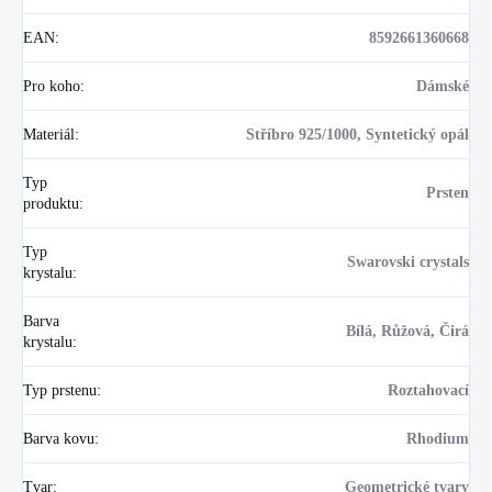
EAN
:
8592661360668
Pro koho
:
Dámské
Materiál
:
Stříbro 925/1000, Syntetický opál
Typ
Prsten
produktu
:
Typ
Swarovski crystals
krystalu
:
Barva
Bílá, Růžová, Čirá
krystalu
:
Typ prstenu
:
Roztahovací
Barva kovu
:
Rhodium
Tvar
:
Geometrické tvary