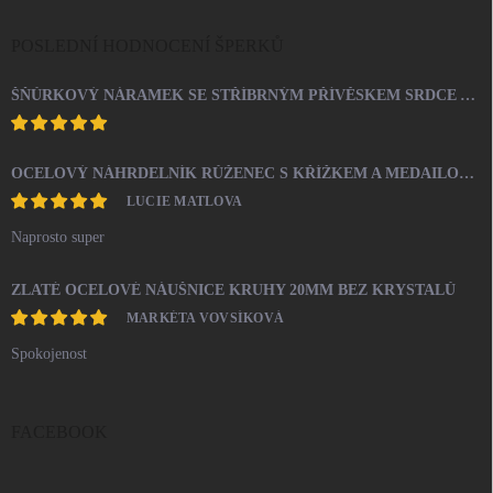
POSLEDNÍ HODNOCENÍ ŠPERKŮ
ŠŇŮRKOVÝ NÁRAMEK SE STŘÍBRNÝM PŘÍVĚSKEM SRDCE A KRYSTALY SWAROVSKI CRYSTAL (STŘÍBRO 925/1000)
OCELOVÝ NÁHRDELNÍK RŮŽENEC S KŘÍŽKEM A MEDAILONEM
LUCIE MATLOVA
Naprosto super
ZLATÉ OCELOVÉ NÁUŠNICE KRUHY 20MM BEZ KRYSTALŮ
MARKÉTA VOVSÍKOVÁ
Spokojenost
FACEBOOK