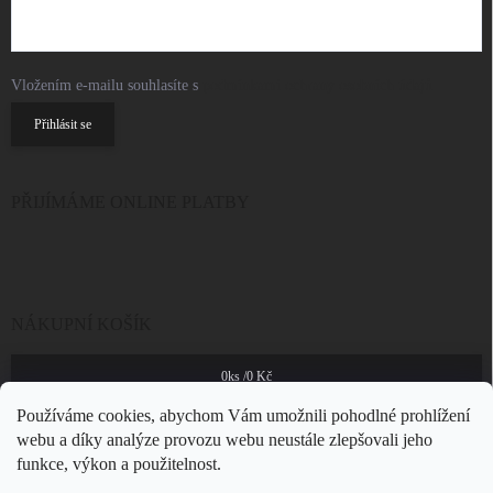
Vložením e-mailu souhlasíte s
podmínkami ochrany osobních údajů
Přihlásit se
PŘIJÍMÁME ONLINE PLATBY
NÁKUPNÍ KOŠÍK
0
ks /
0 Kč
Používáme cookies, abychom Vám umožnili pohodlné prohlížení
webu a díky analýze provozu webu neustále zlepšovali jeho
funkce, výkon a použitelnost.