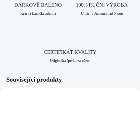
ale i pro speciální příležitosti. Ozdobte se jedinečností tohoto prstenu,
DÁRKOVĚ BALENO
100% RUČNÍ VÝROBA
která Vám dodá naprosto neuvěřitelný šmrnc. V naší nabídce naleznete
Krásná krabička zdarma
U nás, v Jablonci nad Nisou
i náušnice, náhrdelník a náramek, které lze nakombinovat do soupravy.
Šperk je vyrobený z pravého stříbra ryzosti 925/1000. Jako povrchová
úprava je zde použito rhodium, které dodává šperku vysoký lesk,
pevnost a odolnost vůči černání a žloutnutí stříbra. Neobsahuje nikl a
proto je vhodný pro alergiky a citlivější lidi. Jako všechny šperky, které
nabízíme, je i tento vyroben v srdci Jizerských hor, ve městě Jablonec
CERTIFIKÁT KVALITY
nad Nisou, které má dlouhodobou šperkařskou a bižuterní historii.
Originalita šperku zaručena
Související produkty
NOVINKA
NOVINKA
92700025GDBL
92700025BL