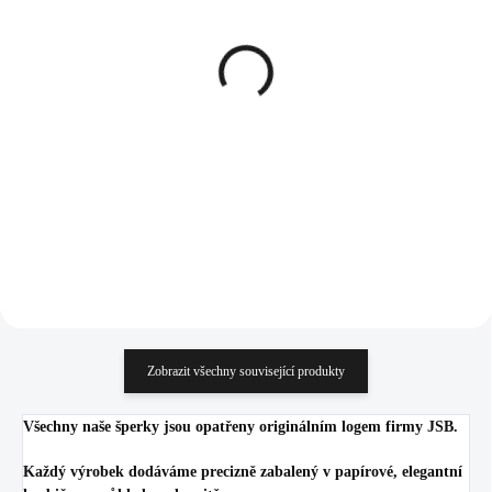
SKLADEM
SKLADEM
(>5 KS)
(>5 KS)
Pozlacený stříbrný prsten
Stříbrný prsten s kulatým
s kulatým opálem a
opálem a krystaly
krystaly Swarovski Dark
Swarovski Blue velký
Blue velký (Stříbro
(Stříbro 925/1000)
1 245 Kč
1 245 Kč
925/1000)
1 028,93 Kč bez DPH
1 028,93 Kč bez DPH
Do košíku
Do košíku
Zobrazit všechny související produkty
Všechny naše šperky jsou opatřeny originálním logem firmy JSB.
Každý výrobek dodáváme precizně zabalený v papírové, elegantní