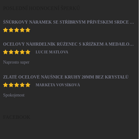
POSLEDNÍ HODNOCENÍ ŠPERKŮ
ŠŇŮRKOVÝ NÁRAMEK SE STŘÍBRNÝM PŘÍVĚSKEM SRDCE A KRYSTALY SWAROVSKI CRYSTAL (STŘÍBRO 925/1000)
OCELOVÝ NÁHRDELNÍK RŮŽENEC S KŘÍŽKEM A MEDAILONEM
LUCIE MATLOVA
Naprosto super
ZLATÉ OCELOVÉ NÁUŠNICE KRUHY 20MM BEZ KRYSTALŮ
MARKÉTA VOVSÍKOVÁ
Spokojenost
FACEBOOK