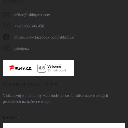
KONTAKT
office
@
jsbbijoux.com
+420 483 306 456
https://www.facebook.com/jsbbijoux/
jsbbijoux
ODEBÍRAT NEWSLETTER
Vložte svůj e-mail a my vám budeme zasílat informace o nových
produktech na našem e-shopu.
E-MAIL