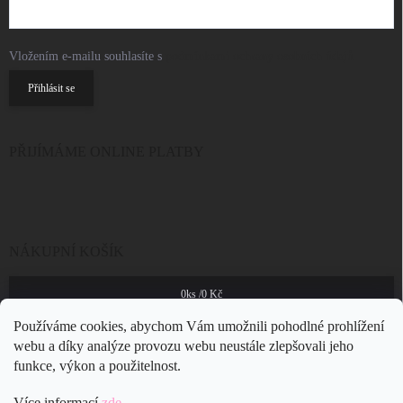
Vložením e-mailu souhlasíte s
podmínkami ochrany osobních údajů
Přihlásit se
PŘIJÍMÁME ONLINE PLATBY
NÁKUPNÍ KOŠÍK
0
ks /
0 Kč
Používáme cookies, abychom Vám umožnili pohodlné prohlížení
webu a díky analýze provozu webu neustále zlepšovali jeho
funkce, výkon a použitelnost.
Více informací
zde
.