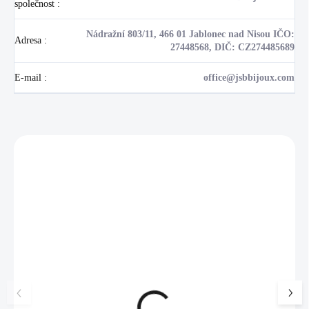
společnost
:
Nádražní 803/11, 466 01 Jablonec nad Nisou IČO:
Adresa
:
27448568, DIČ: CZ274485689
E-mail
:
office@jsbbijoux.com
Zákazníci také nakoupili
NOVINKA
17405
🇨🇿 ČESKÁ VÝROBA