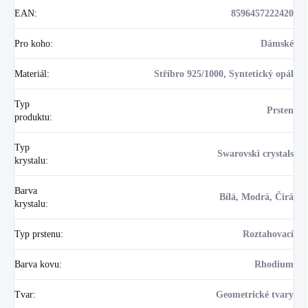
EAN
:
8596457222420
Pro koho
:
Dámské
Materiál
:
Stříbro 925/1000, Syntetický opál
Typ
Prsten
produktu
:
Typ
Swarovski crystals
krystalu
:
Barva
Bílá, Modrá, Čirá
krystalu
:
Typ prstenu
:
Roztahovací
Barva kovu
:
Rhodium
Tvar
:
Geometrické tvary