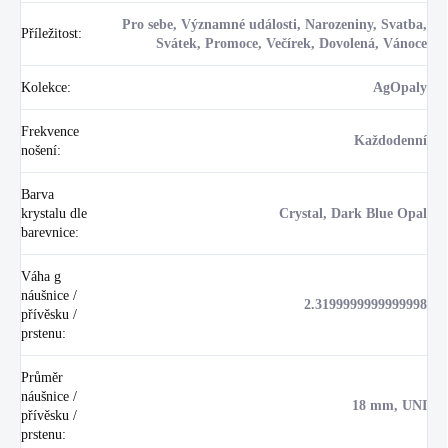
Pro sebe, Významné události, Narozeniny, Svatba,
Příležitost
:
Svátek, Promoce, Večírek, Dovolená, Vánoce
Kolekce
:
AgOpaly
Frekvence
Každodenní
nošení
:
Barva
krystalu dle
Crystal, Dark Blue Opal
barevnice
:
Váha g
náušnice /
2.3199999999999998
přívěsku /
prstenu
:
Průměr
náušnice /
18 mm, UNI
přívěsku /
prstenu
: