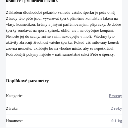
krabičce s průhledem dovnitř.
Základem dlouhodobě pěkného vzhledu vašeho šperku je péče o něj.
Zásady této péče jsou: vyvarovat šperk přímému kontaktu s lakem na
vlasy, kosmetikou, krémy a jinými parfémovanými přípravky. Je dobré
šperky sundávat na sport, spánek, úklid, ale i na obyčejné koupání.
Nenoste jej do sauny, ani se s ním nekoupejte v moři. Všechny tyto
aktivity zkracují životnost vašeho šperku. Pokud váš milovaný kousek
zrovna nenosíte, ukládejte ho na vhodné místo, aby se nepoškrábal.
Podrobnější pokyny najdete v naší samostatné sekci
Péče o šperky
.
Doplňkové parametry
Kategorie
:
Prsteny
Záruka
:
2 roky
Hmotnost
:
0.1 kg