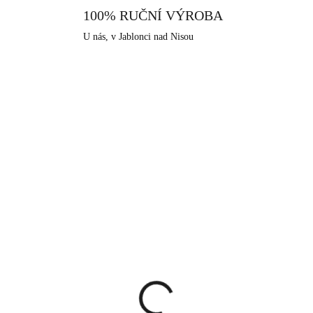
srdci Jizerských hor, ve městě
100% RUČNÍ VÝROBA
a bižuterní historii.
U nás, v Jablonci nad Nisou
NOVINKA
92300025VIO
927000
SKLADEM
SKLA
(>5 KS)
(>
íbrný náhrdelník s
Stříbrný prsten s kula
atým opálem a krystaly
opálem a krystaly