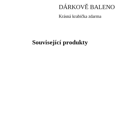
DÁRKOVĚ BALENO
Krásná krabička zdarma
Související produkty
92400025VIO
SKLADEM
(>5 KS)
Stříbrné náušnice klapky s
Stř
kulatým opálem a krystaly
kul