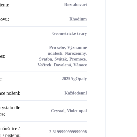
tenu
:
Roztahovací
kovu
:
Rhodium
Geometrické tvary
Pro sebe, Významné
události, Narozeniny,
ost
:
Svatba, Svátek, Promoce,
Večírek, Dovolená, Vánoce
e
:
2025AgOpaly
ce nošení
:
Každodenní
rystalu dle
Crystal, Violet opal
ce
:
náušnice /
2.3199999999999998
u / prstenu
: