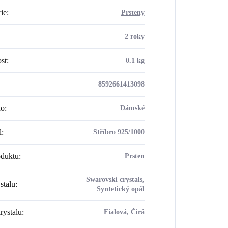
ie
:
Prsteny
2 roky
st
:
0.1 kg
8592661413098
ho
:
Dámské
l
:
Stříbro 925/1000
oduktu
:
Prsten
Swarovski crystals,
stalu
:
Syntetický opál
rystalu
:
Fialová, Čirá