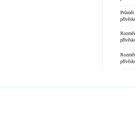
Průměr 
přívěsk
Rozměr 
přívěsku
Rozměr 
přívěsk
Zákazníci také nakoupili