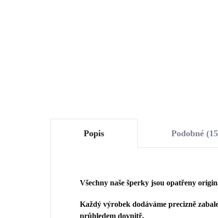
Swarovski Violet velké
Swa
(Stříbro 925/1000)
(St
1 633 Kč
1 
1 349,59 Kč bez DPH
1 0
Do košíku
Popis
Podobné (15
Všechny naše šperky jsou opatřeny origi
Každý výrobek dodáváme precizně zabalen
průhledem dovnitř.