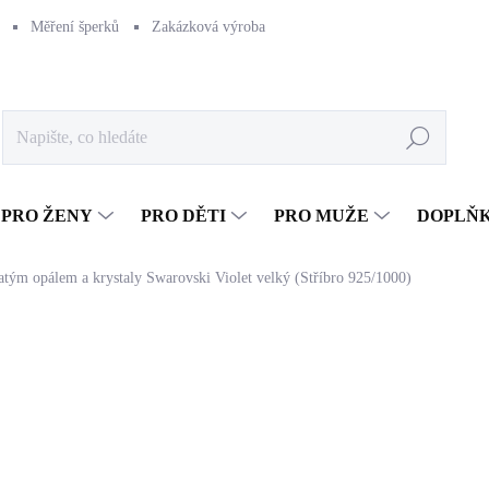
Měření šperků
Zakázková výroba
Naše výroba
Péče o šperk
Hledat
PRO ŽENY
PRO DĚTI
PRO MUŽE
DOPLŇ
latým opálem a krystaly Swarovski Violet velký (Stříbro 925/1000)
1 245 Kč
1 028,93 Kč bez DPH
Měrná
SKLADEM
(>5 KS)