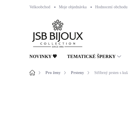
Přejít
Velkoobchod
Moje objednávka
Hodnocení obchodu
na
obsah
NOVINKY 💖
TEMATICKÉ ŠPERKY
Domů
Pro ženy
Prsteny
Stříbrný prsten s ku
Neohodnoceno
Podrobnosti hodnocení
🇨🇿 ČESKÁ VÝROBA
💎 RUČNÍ PRÁCE