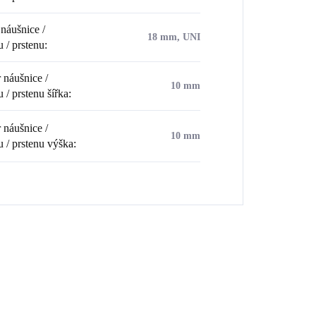
náušnice /
18 mm, UNI
u / prstenu
:
náušnice /
10 mm
 / prstenu šířka
:
náušnice /
10 mm
u / prstenu výška
: