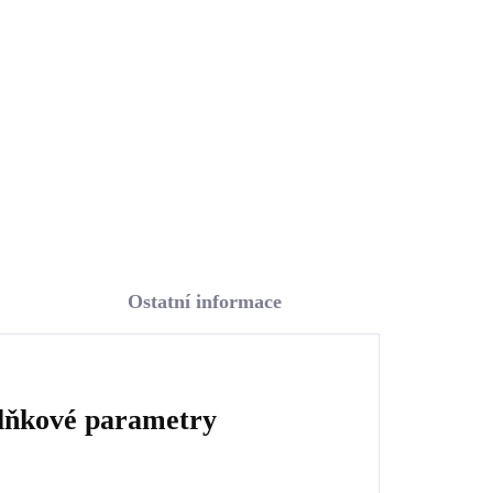
středu s krystaly
Swarovski Hematite
897 Kč
(Stříbro 925/1000)
741,32 Kč bez DPH
Do košíku
Ostatní informace
lňkové parametry