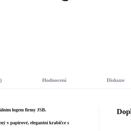
rovski Violet velký
Swarovski White velký
říbro 925/1000)
(Stříbro 925/1000)
243 Kč
1 245 Kč
27,27 Kč bez DPH
1 028,93 Kč bez DPH
Do košíku
Do košíku
)
Hodnocení
Diskuze
nálním logem firmy JSB.
Dop
ý v papírové, elegantní krabičce s