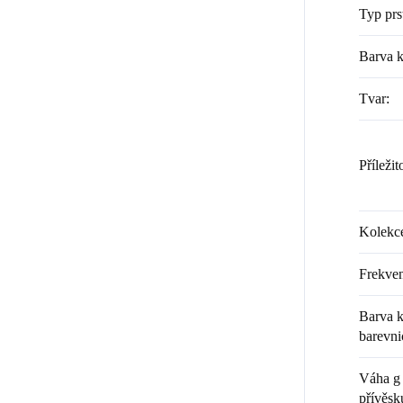
Typ prs
Barva 
Tvar
:
Příležit
Kolekc
Frekven
Barva k
barevni
Váha g 
přívěsk