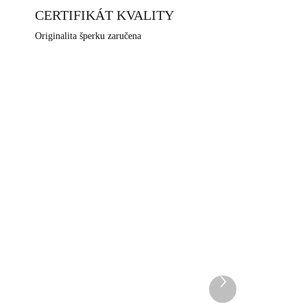
 Jablonec nad Nisou, které má dlouhodobou šperkařskou
CERTIFIKÁT KVALITY
Originalita šperku zaručena
25WH
92700531RG-HEM
DEM
SKLADEM
5 KS)
(>5 KS)
Další
tým
Růžově zlatý stříbrný
produkt
prsten malá čárka ve