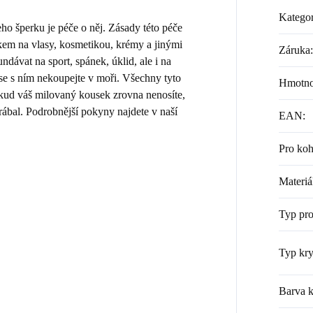
Kategor
 šperku je péče o něj. Zásady této péče
kem na vlasy, kosmetikou, krémy a jinými
Záruka
:
dávat na sport, spánek, úklid, ale i na
 se s ním nekoupejte v moři. Všechny tyto
Hmotno
Pokud váš milovaný kousek zrovna nenosíte,
rábal. Podrobnější pokyny najdete v naší
EAN
:
Pro ko
Materiá
Typ pr
Typ kry
Barva k