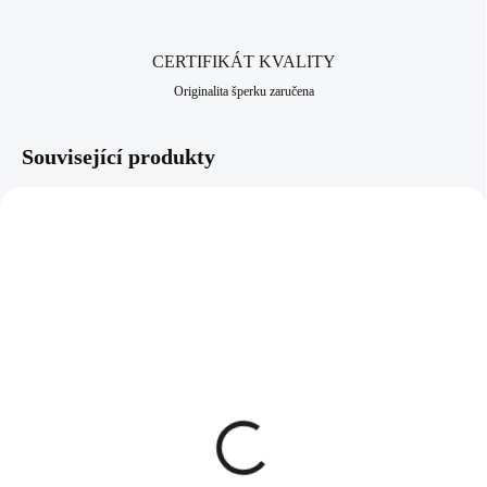
odolnost vůči černání a žloutnutí stříbra. Neobsahuje nikl a proto je
vhodný pro alergiky a citlivější lidi. Jako všechny šperky, které
nabízíme, je i tento vyroben v srdci Jizerských hor, ve městě Jablonec
CERTIFIKÁT KVALITY
nad Nisou, které má dlouhodobou šperkařskou a bižuterní historii.
Originalita šperku zaručena
Související produkty
NOVINKA
NOVINKA
92700025BL
92700025GDBL
SKLADEM
SKLADEM
(>5 KS)
(>5 KS)
Stříbrný prsten s kulatým
Pozlacený stříbrný prsten
opálem a krystaly
s kulatým opálem a
Swarovski Blue velký
krystaly Swarovski Dark