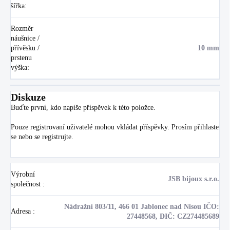
šířka
:
Rozměr
náušnice /
přívěsku /
10 mm
prstenu
výška
:
Diskuze
Buďte první, kdo napíše příspěvek k této položce.
Pouze registrovaní uživatelé mohou vkládat příspěvky. Prosím
přihlaste
se
nebo se
registrujte
.
Výrobní
JSB bijoux s.r.o.
společnost
:
Nádražní 803/11, 466 01 Jablonec nad Nisou IČO:
Adresa
:
27448568, DIČ: CZ274485689