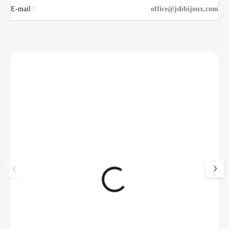
E-mail
:
office@jsbbijoux.com
Zákazníci také nakoupili
NOVINKA
17405
🇨🇿 ČESKÁ VÝROBA
Luxusní dárková krabička na
Šperkovnice malá b
šperky JSB - šedá
399 Kč