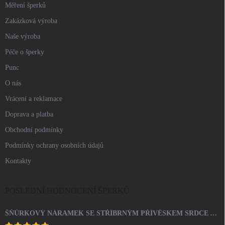
Měření šperků
Zakázková výroba
Naše výroba
Péče o šperky
Punc
O nás
Vrácení a reklamace
Doprava a platba
Obchodní podmínky
Podmínky ochrany osobních údajů
Kontakty
POSLEDNÍ HODNOCENÍ ŠPERKŮ
ŠŇŮRKOVÝ NÁRAMEK SE STŘÍBRNÝM PŘÍVĚSKEM SRDCE A KRYSTALY SWAROVSKI CRYSTAL (STŘÍBRO 925/1000)