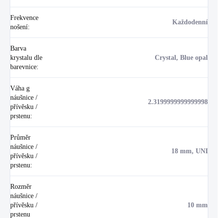
Frekvence
Každodenní
nošení
:
Barva
krystalu dle
Crystal, Blue opal
barevnice
:
Váha g
náušnice /
2.3199999999999998
přívěsku /
prstenu
:
Průměr
náušnice /
18 mm, UNI
přívěsku /
prstenu
:
Rozměr
náušnice /
přívěsku /
10 mm
prstenu