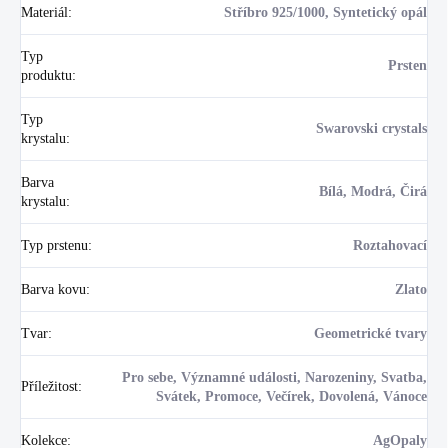
Materiál
:
Stříbro 925/1000, Syntetický opál
Typ
Prsten
produktu
:
Typ
Swarovski crystals
krystalu
:
Barva
Bílá, Modrá, Čirá
krystalu
:
Typ prstenu
:
Roztahovací
Barva kovu
:
Zlato
Tvar
:
Geometrické tvary
Pro sebe, Významné události, Narozeniny, Svatba,
Příležitost
:
Svátek, Promoce, Večírek, Dovolená, Vánoce
Kolekce
:
AgOpaly