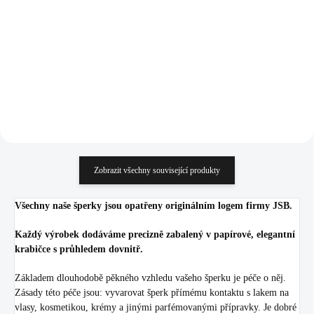
(Stříbro 925/1000)
Blue velký (Stříbro
1 245 Kč
1 245 Kč
925/1000)
1 028,93 Kč bez DPH
1 028,93 Kč bez DPH
Do košíku
Do košíku
Zobrazit všechny související produkty
Všechny naše šperky jsou opatřeny originálním logem firmy JSB.
Každý výrobek dodáváme precizně zabalený v papírové, elegantní
krabičce s průhledem dovnitř.
Základem dlouhodobě pěkného vzhledu vašeho šperku je péče o něj.
Zásady této péče jsou: vyvarovat šperk přímému kontaktu s lakem na
vlasy, kosmetikou, krémy a jinými parfémovanými přípravky. Je dobré