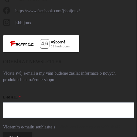
https://www.facebook.com/jsbbijoux/
jsbbijoux
ODEBÍRAT NEWSLETTER
Vložte svůj e-mail a my vám budeme zasílat informace o nových
produktech na našem e-shopu.
E-MAIL
Vložením e-mailu souhlasíte s
podmínkami ochrany osobních údajů