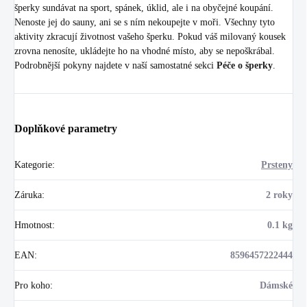
šperky sundávat na sport, spánek, úklid, ale i na obyčejné koupání.
Nenoste jej do sauny, ani se s ním nekoupejte v moři. Všechny tyto
aktivity zkracují životnost vašeho šperku. Pokud váš milovaný kousek
zrovna nenosíte, ukládejte ho na vhodné místo, aby se nepoškrábal.
Podrobnější pokyny najdete v naší samostatné sekci
Péče o šperky
.
Doplňkové parametry
Kategorie
:
Prsteny
Záruka
:
2 roky
Hmotnost
:
0.1 kg
EAN
:
8596457222444
Pro koho
:
Dámské