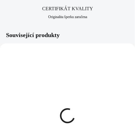
CERTIFIKÁT KVALITY
Originalita šperku zaručena
Související produkty
92700303G
92700598TYR
SKLADEM
(>5 KS)
SKLADEM
(>5 KS)
Stříbrný prsten s pravým
Pozlacený stříbrný prsten
kamenem Tyrkys (Stříbro
špička bez krystalů
925/1000)
(Stříbro 925/1000)
928 Kč
582 Kč