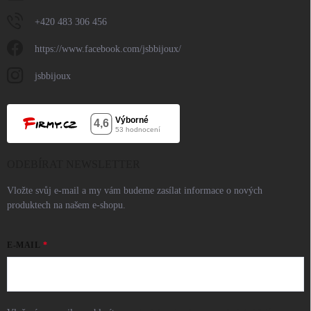
+420 483 306 456
https://www.facebook.com/jsbbijoux/
jsbbijoux
ODEBÍRAT NEWSLETTER
Vložte svůj e-mail a my vám budeme zasílat informace o nových
produktech na našem e-shopu.
E-MAIL