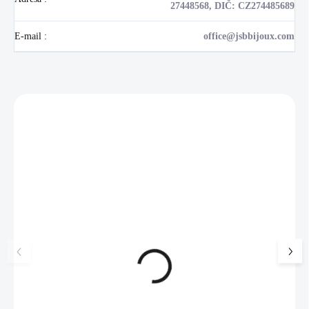
27448568, DIČ: CZ274485689
E-mail
:
office@jsbbijoux.com
Zákazníci také nakoupili
NOVINKA
17405
🇨🇿 ČESKÁ VÝROBA
Luxusní dárková krabička na
Šperkovnice malá b