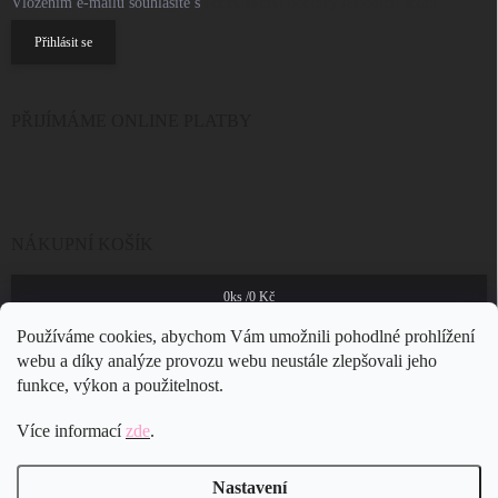
Vložením e-mailu souhlasíte s
podmínkami ochrany osobních údajů
Přihlásit se
PŘIJÍMÁME ONLINE PLATBY
NÁKUPNÍ KOŠÍK
0
ks /
0 Kč
Používáme cookies, abychom Vám umožnili pohodlné prohlížení
webu a díky analýze provozu webu neustále zlepšovali jeho
funkce, výkon a použitelnost.
Více informací
zde
.
Nastavení