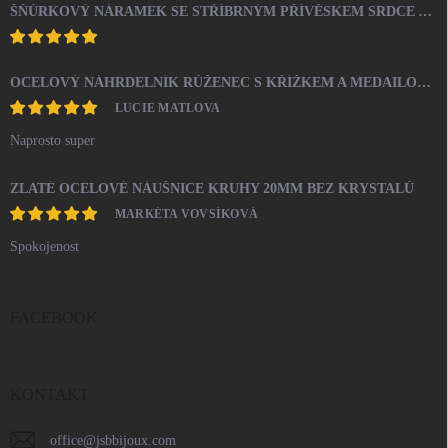
ŠŇŮRKOVÝ NÁRAMEK SE STŘÍBRNÝM PŘÍVĚSKEM SRDCE A KRYSTALY SWAROVSKI CRYSTAL (STŘÍBRO 925/1000)
OCELOVÝ NÁHRDELNÍK RŮŽENEC S KŘÍŽKEM A MEDAILONEM
LUCIE MATLOVA
Naprosto super
ZLATÉ OCELOVÉ NÁUŠNICE KRUHY 20MM BEZ KRYSTALŮ
MARKÉTA VOVSÍKOVÁ
Spokojenost
FACEBOOK
KONTAKT
office
@
jsbbijoux.com