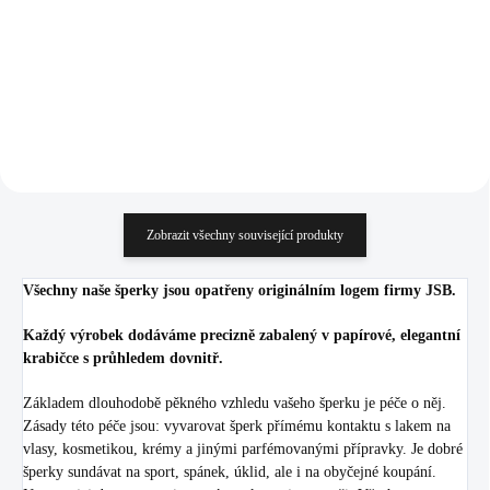
766,94 Kč bez DPH
480,99 Kč bez DPH
Do košíku
Do košíku
Zobrazit všechny související produkty
Všechny naše šperky jsou opatřeny originálním logem firmy JSB.
Každý výrobek dodáváme precizně zabalený v papírové, elegantní
krabičce s průhledem dovnitř.
Základem dlouhodobě pěkného vzhledu vašeho šperku je péče o něj.
Zásady této péče jsou: vyvarovat šperk přímému kontaktu s lakem na
vlasy, kosmetikou, krémy a jinými parfémovanými přípravky. Je dobré
šperky sundávat na sport, spánek, úklid, ale i na obyčejné koupání.