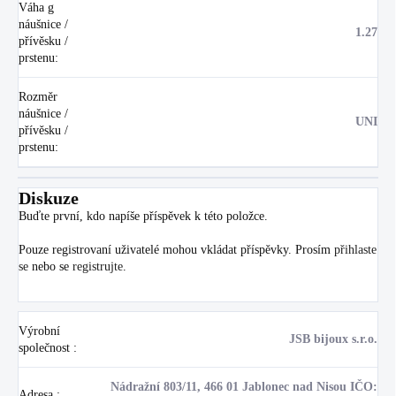
Váha g
náušnice /
1.27
přívěsku /
prstenu
:
Rozměr
náušnice /
UNI
přívěsku /
prstenu
:
Diskuze
Buďte první, kdo napíše příspěvek k této položce.
Pouze registrovaní uživatelé mohou vkládat příspěvky. Prosím
přihlaste
se
nebo se
registrujte
.
Výrobní
JSB bijoux s.r.o.
společnost
:
Nádražní 803/11, 466 01 Jablonec nad Nisou IČO:
Adresa
: