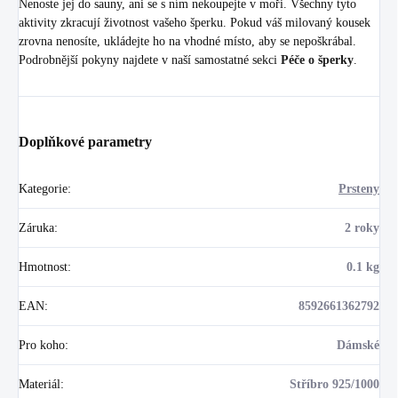
Nenoste jej do sauny, ani se s ním nekoupejte v moři. Všechny tyto
aktivity zkracují životnost vašeho šperku. Pokud váš milovaný kousek
zrovna nenosíte, ukládejte ho na vhodné místo, aby se nepoškrábal.
Podrobnější pokyny najdete v naší samostatné sekci
Péče o šperky
.
Doplňkové parametry
Kategorie
:
Prsteny
Záruka
:
2 roky
Hmotnost
:
0.1 kg
EAN
:
8592661362792
Pro koho
:
Dámské
Materiál
:
Stříbro 925/1000