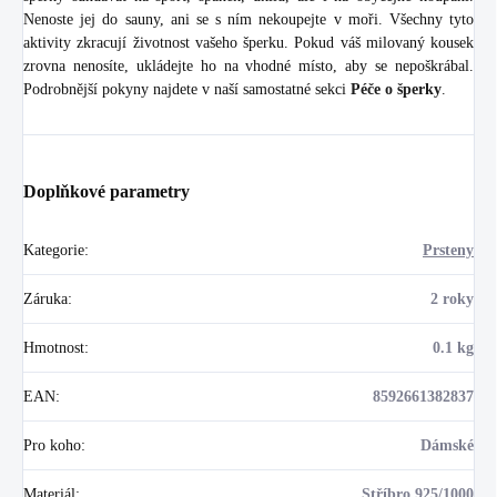
Nenoste jej do sauny, ani se s ním nekoupejte v moři. Všechny tyto
aktivity zkracují životnost vašeho šperku. Pokud váš milovaný kousek
zrovna nenosíte, ukládejte ho na vhodné místo, aby se nepoškrábal.
Podrobnější pokyny najdete v naší samostatné sekci
Péče o šperky
.
Doplňkové parametry
Kategorie
:
Prsteny
Záruka
:
2 roky
Hmotnost
:
0.1 kg
EAN
:
8592661382837
Pro koho
:
Dámské
Materiál
:
Stříbro 925/1000