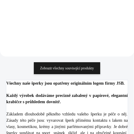
935 Kč
1 977 Kč
772,73 Kč bez DPH
1 633,88 Kč bez DPH
Do košíku
Do košíku
Zobrazit všechny související produkty
Všechny naše šperky jsou opatřeny originálním logem firmy JSB.
Každý výrobek dodáváme precizně zabalený v papírové, elegantní
krabičce s průhledem dovnitř.
Základem dlouhodobě pěkného vzhledu vašeho šperku je péče o něj.
Zásady této péče jsou: vyvarovat šperk přímému kontaktu s lakem na
vlasy, kosmetikou, krémy a jinými parfémovanými přípravky. Je dobré
šperky sundávat na sport, spánek, úklid, ale i na obyčejné koupání.