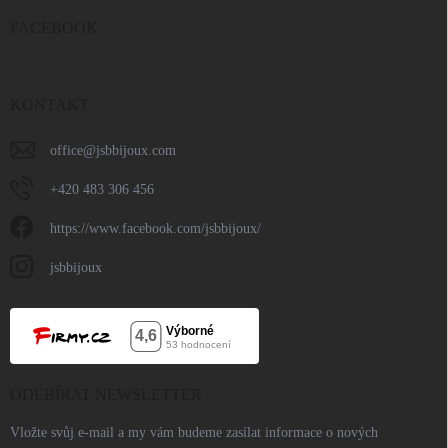
FACEBOOK
KONTAKT
office
@
jsbbijoux.com
+420 483 306 456
https://www.facebook.com/jsbbijoux/
jsbbijoux
ODEBÍRAT NEWSLETTER
Vložte svůj e-mail a my vám budeme zasílat informace o nových