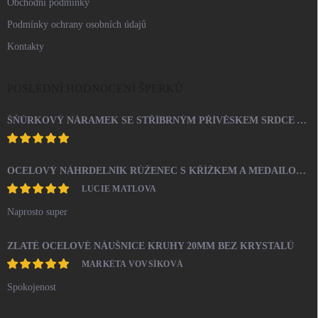
Obchodní podmínky
Podmínky ochrany osobních údajů
Kontakty
POSLEDNÍ HODNOCENÍ ŠPERKŮ
ŠŇŮRKOVÝ NÁRAMEK SE STŘÍBRNÝM PŘÍVĚSKEM SRDCE A KRYSTALY SWAROVSKI CRYSTAL (STŘÍBRO 925/1000)
OCELOVÝ NÁHRDELNÍK RŮŽENEC S KŘÍŽKEM A MEDAILONEM
LUCIE MATLOVA
Naprosto super
ZLATÉ OCELOVÉ NÁUŠNICE KRUHY 20MM BEZ KRYSTALŮ
MARKÉTA VOVSÍKOVÁ
Spokojenost