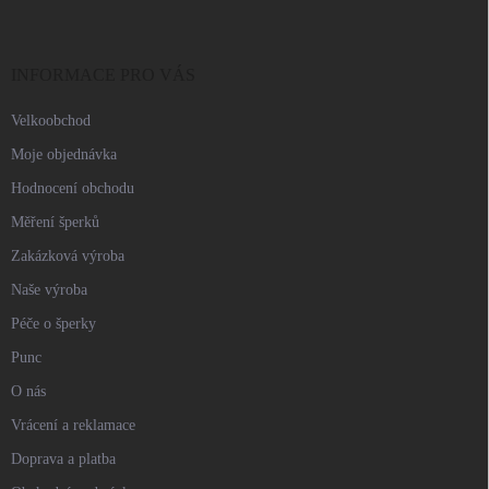
p
a
t
í
INFORMACE PRO VÁS
Velkoobchod
Moje objednávka
Hodnocení obchodu
Měření šperků
Zakázková výroba
Naše výroba
Péče o šperky
Punc
O nás
Vrácení a reklamace
Doprava a platba