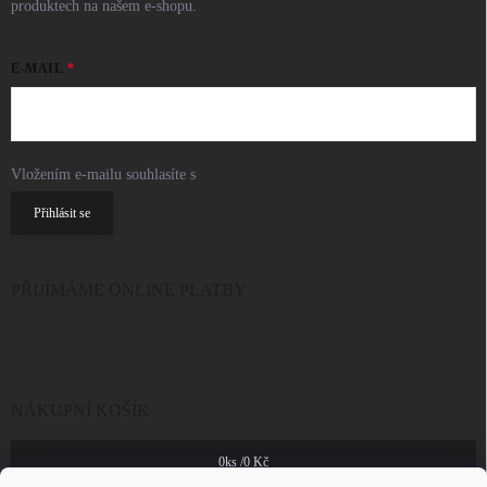
produktech na našem e-shopu.
E-MAIL
Vložením e-mailu souhlasíte s
podmínkami ochrany osobních údajů
Přihlásit se
PŘIJÍMÁME ONLINE PLATBY
NÁKUPNÍ KOŠÍK
0
ks /
0 Kč