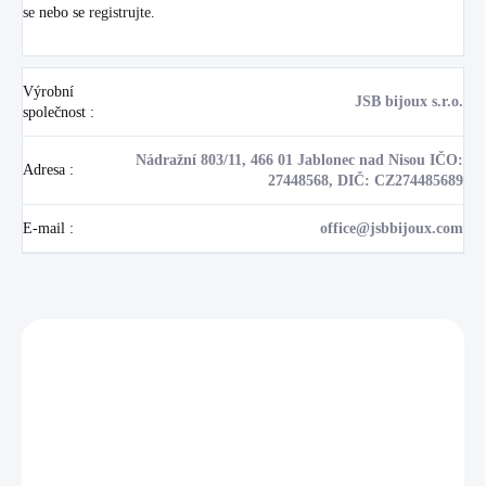
se
nebo se
registrujte
.
Výrobní
JSB bijoux s.r.o.
společnost
:
Nádražní 803/11, 466 01 Jablonec nad Nisou IČO:
Adresa
:
27448568, DIČ: CZ274485689
E-mail
:
office@jsbbijoux.com
Zákazníci také nakoupili
NOVINKA
💎 RUČNÍ PRÁCE
17405
🇨🇿 ČESKÁ VÝROBA
🇨🇿 ČESKÁ VÝROBA