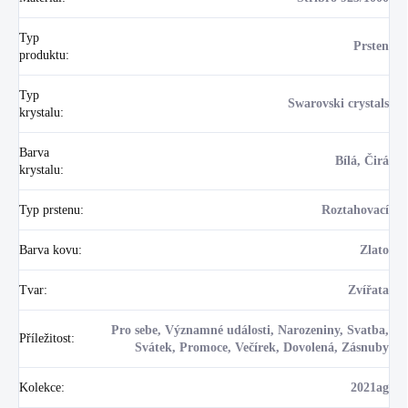
Typ
Prsten
produktu
:
Typ
Swarovski crystals
krystalu
:
Barva
Bílá, Čirá
krystalu
:
Typ prstenu
:
Roztahovací
Barva kovu
:
Zlato
Tvar
:
Zvířata
Pro sebe, Významné události, Narozeniny, Svatba,
Příležitost
:
Svátek, Promoce, Večírek, Dovolená, Zásnuby
Kolekce
:
2021ag