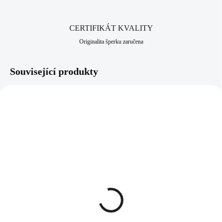
CERTIFIKÁT KVALITY
Originalita šperku zaručena
Související produkty
92700390CR
92700425CR
SKLADEM
SKLADEM
(>5 KS)
(>5 KS)
Stříbrný prsten had s
Stříbrný prsten tři řady s
krystalem Swarovski
krystaly Swarovski
Crystal (Stříbro 925/1000)
Crystal (Stříbro 925/1000)