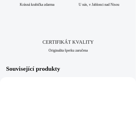
Krásná krabička zdarma
U nás, v Jablonci nad Nisou
CERTIFIKÁT KVALITY
Originalita šperku zaručena
Související produkty
61710166S
91700005BL
SKLADEM
SKLADEM
(>5 KS)
(>5 KS)