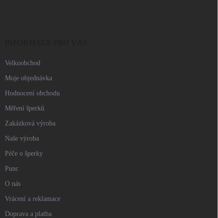
p
a
t
í
INFORMACE PRO VÁS
Velkoobchod
Moje objednávka
Hodnocení obchodu
Měření šperků
Zakázková výroba
Naše výroba
Péče o šperky
Punc
O nás
Vrácení a reklamace
Doprava a platba