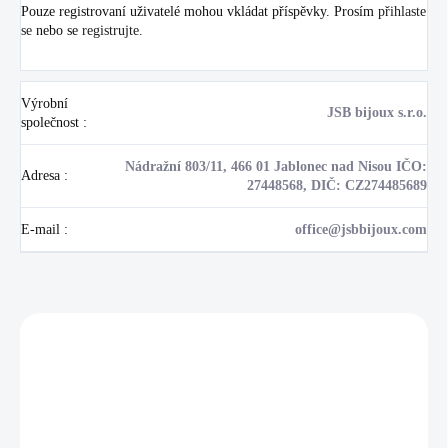
Pouze registrovaní uživatelé mohou vkládat příspěvky. Prosím
přihlaste
se
nebo se
registrujte
.
Výrobní
JSB bijoux s.r.o.
společnost
:
Nádražní 803/11, 466 01 Jablonec nad Nisou IČO:
Adresa
:
27448568, DIČ: CZ274485689
E-mail
:
office@jsbbijoux.com
Zákazníci také nakoupili
NOVINKA
💎 RUČNÍ PRÁCE
17405
🇨🇿 ČESKÁ VÝROBA
🇨🇿 ČESKÁ VÝROBA