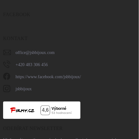
FACEBOOK
KONTAKT
office
@
jsbbijoux.com
+420 483 306 456
https://www.facebook.com/jsbbijoux/
jsbbijoux
ODEBÍRAT NEWSLETTER