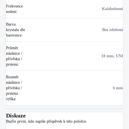
Frekvence
Každodenní
nošení
:
Barva
krystalu dle
Bez zdobení
barevnice
:
Průměr
náušnice /
18 mm, UNI
přívěsku /
prstenu
:
Rozměr
náušnice /
přívěsku /
6 mm
prstenu
výška
:
Diskuze
Buďte první, kdo napíše příspěvek k této položce.