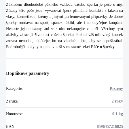
Základem dlouhodobě pěkného vzhledu vašeho šperku je péče o něj.
Zásady této péče jsou: vyvarovat šperk přímému kontaktu s lakem na
vlasy, kosmetikou, krémy a jinými parfémovanými přípravky. Je dobré
šperky sundávat na sport, spánek, úklid, ale i na obyčejné koupání.
Nenoste jej do sauny, ani se s ním nekoupejte v moři. Všechny tyto
aktivity zkracují životnost vašeho šperku. Pokud váš milovaný kousek
zrovna nenosíte, ukládejte ho na vhodné místo, aby se nepoškrábal.
Podrobnější pokyny najdete v naší samostatné sekci
Péče o šperky
.
Doplňkové parametry
Kategorie
:
Prsteny
Záruka
:
2 roky
Hmotnost
:
0.1 kg
EAN
:
8596457216825