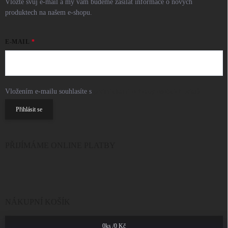
Vložte svůj e-mail a my vám budeme zasílat informace o nových
produktech na našem e-shopu.
E-MAIL
Vložením e-mailu souhlasíte s
podmínkami ochrany osobních údajů
Přihlásit se
PŘIJÍMÁME ONLINE PLATBY
NÁKUPNÍ KOŠÍK
0
ks /
0 Kč