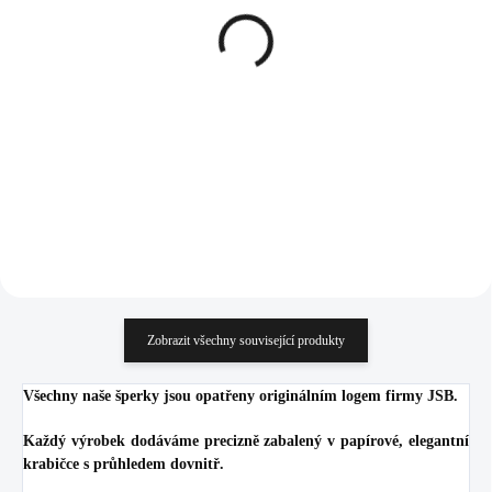
Ocelový prsten
Stříbrný prsten Swarovski
nepravidelná vlnka bez
perla s obtahem Blue
krystalů
(Stříbro 925/1000)
476 Kč
988 Kč
393,39 Kč bez DPH
816,53 Kč bez DPH
Do košíku
Do košíku
Zobrazit všechny související produkty
Všechny naše šperky jsou opatřeny originálním logem firmy JSB.
Každý výrobek dodáváme precizně zabalený v papírové, elegantní
krabičce s průhledem dovnitř.