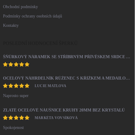
Obchodní podmínky
Podmínky ochrany osobních údajů
Kontakty
POSLEDNÍ HODNOCENÍ ŠPERKŮ
ŠŇŮRKOVÝ NÁRAMEK SE STŘÍBRNÝM PŘÍVĚSKEM SRDCE A KRYSTALY SWAROVSKI CRYSTAL (STŘÍBRO 925/1000)
OCELOVÝ NÁHRDELNÍK RŮŽENEC S KŘÍŽKEM A MEDAILONEM
LUCIE MATLOVA
Naprosto super
ZLATÉ OCELOVÉ NÁUŠNICE KRUHY 20MM BEZ KRYSTALŮ
MARKÉTA VOVSÍKOVÁ
Spokojenost