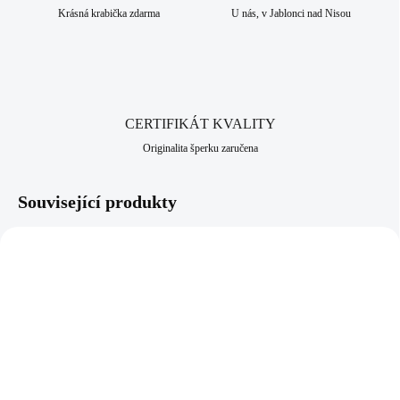
bižuterní historii.
Krásná krabička zdarma
U nás, v Jablonci nad Nisou
CERTIFIKÁT KVALITY
Originalita šperku zaručena
Související produkty
61710190S
61410190G
SKLADEM
(>5 KS)
SKLADEM