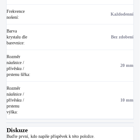
Frekvence
Každodenní
nošení
:
Barva
krystalu dle
Bez zdobení
barevnice
:
Rozměr
náušnice /
20 mm
přívěsku /
prstenu šířka
:
Rozměr
náušnice /
přívěsku /
10 mm
prstenu
výška
:
Diskuze
Buďte první, kdo napíše příspěvek k této položce.