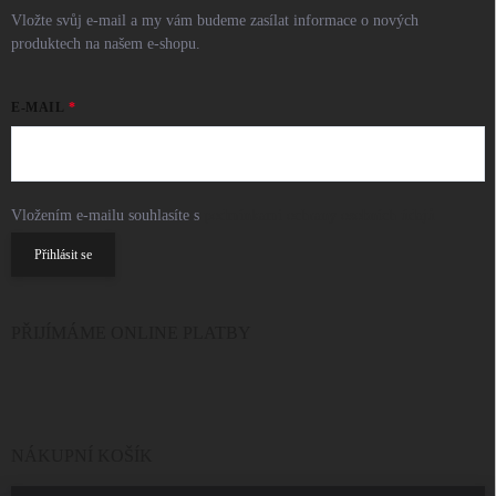
Vložte svůj e-mail a my vám budeme zasílat informace o nových
produktech na našem e-shopu.
E-MAIL
Vložením e-mailu souhlasíte s
podmínkami ochrany osobních údajů
Přihlásit se
PŘIJÍMÁME ONLINE PLATBY
NÁKUPNÍ KOŠÍK