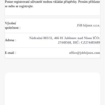
Pouze registrovaní uživatelé mohou vkládat příspěvky. Prosím
přihlaste
se
nebo se
registrujte
.
Výrobní
JSB bijoux s.r.o.
společnost
:
Nádražní 803/11, 466 01 Jablonec nad Nisou IČO:
Adresa
:
27448568, DIČ: CZ274485689
E-mail
:
office@jsbbijoux.com
Zákazníci také nakoupili
NOVINKA
17405
🇨🇿 ČESKÁ VÝROBA