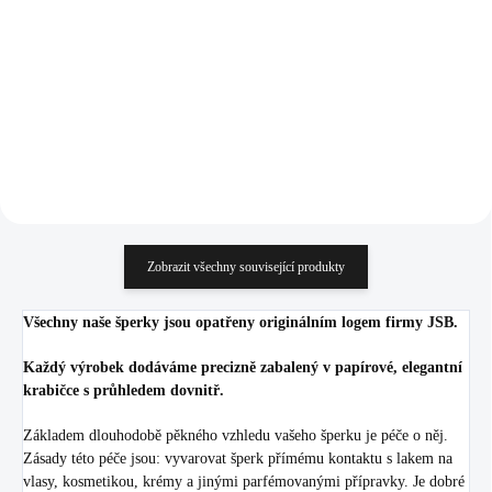
1 814 Kč
1 814 Kč
1 499,17 Kč bez DPH
1 499,17 Kč bez DPH
Do košíku
Do košíku
Zobrazit všechny související produkty
Všechny naše šperky jsou opatřeny originálním logem firmy JSB.
Každý výrobek dodáváme precizně zabalený v papírové, elegantní
krabičce s průhledem dovnitř.
Základem dlouhodobě pěkného vzhledu vašeho šperku je péče o něj.
Zásady této péče jsou: vyvarovat šperk přímému kontaktu s lakem na
vlasy, kosmetikou, krémy a jinými parfémovanými přípravky. Je dobré