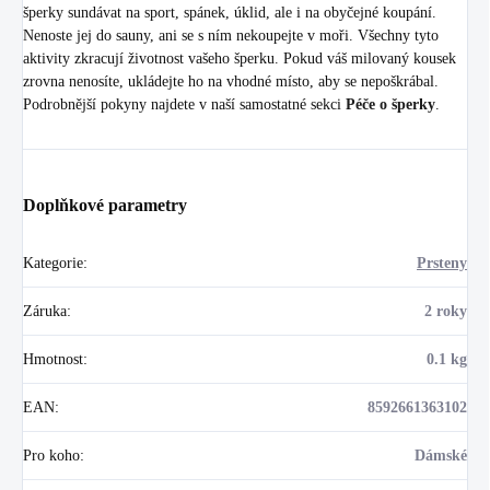
šperky sundávat na sport, spánek, úklid, ale i na obyčejné koupání.
Nenoste jej do sauny, ani se s ním nekoupejte v moři. Všechny tyto
aktivity zkracují životnost vašeho šperku. Pokud váš milovaný kousek
zrovna nenosíte, ukládejte ho na vhodné místo, aby se nepoškrábal.
Podrobnější pokyny najdete v naší samostatné sekci
Péče o šperky
.
Doplňkové parametry
Kategorie
:
Prsteny
Záruka
:
2 roky
Hmotnost
:
0.1 kg
EAN
:
8592661363102
Pro koho
:
Dámské