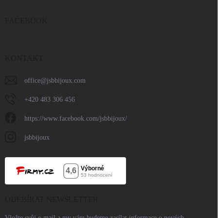
FACEBOOK
KONTAKT
office
@
jsbbijoux.com
+420 483 306 456
https://www.facebook.com/jsbbijoux/
jsbbijoux
ODEBÍRAT NEWSLETTER
Vložte svůj e-mail a my vám budeme zasílat informace o nových