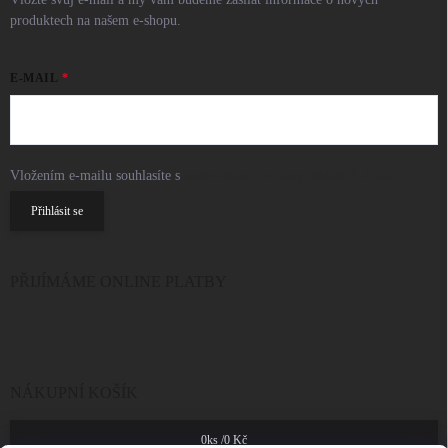
produktech na našem e-shopu.
E-MAIL
Vložením e-mailu souhlasíte s
podmínkami ochrany osobních údajů
Přihlásit se
PŘIJÍMÁME ONLINE PLATBY
NÁKUPNÍ KOŠÍK
0
ks /
0 Kč