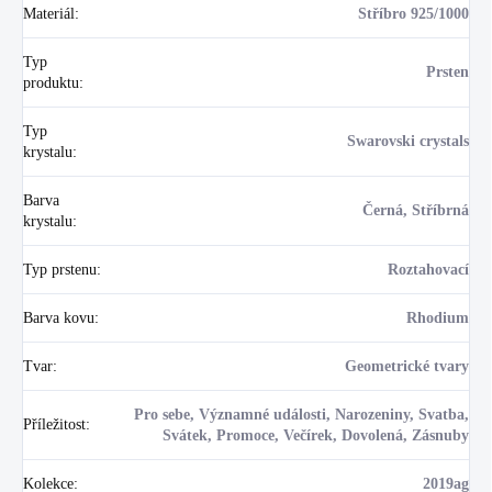
Materiál
:
Stříbro 925/1000
Typ
Prsten
produktu
:
Typ
Swarovski crystals
krystalu
:
Barva
Černá, Stříbrná
krystalu
:
Typ prstenu
:
Roztahovací
Barva kovu
:
Rhodium
Tvar
:
Geometrické tvary
Pro sebe, Významné události, Narozeniny, Svatba,
Příležitost
:
Svátek, Promoce, Večírek, Dovolená, Zásnuby
Kolekce
:
2019ag