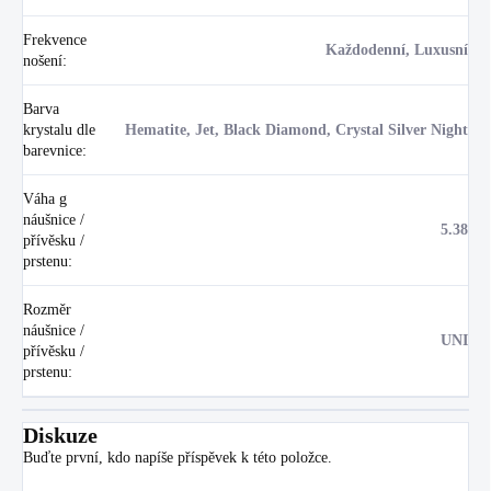
Frekvence
Každodenní, Luxusní
nošení
:
Barva
krystalu dle
Hematite, Jet, Black Diamond, Crystal Silver Night
barevnice
:
Váha g
náušnice /
5.38
přívěsku /
prstenu
:
Rozměr
náušnice /
UNI
přívěsku /
prstenu
:
Diskuze
Buďte první, kdo napíše příspěvek k této položce.