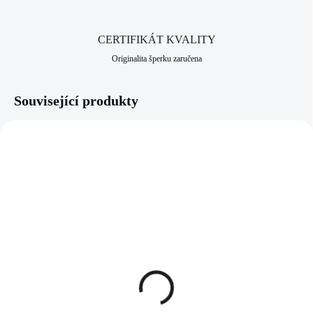
CERTIFIKÁT KVALITY
Originalita šperku zaručena
Související produkty
92700311CR
92700311AB
SKLADEM
SKLADEM
(>5 KS)
(>5 KS)
Stříbrný nápaditý prsten
Stříbrný nápaditý prsten
kruh s krystaly Swarovski
kruh s krystaly Swarovski
Crystal (Stříbro 925/1000)
AB (Stříbro 925/1000)