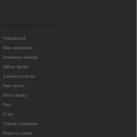
p
a
t
í
INFORMACE PRO VÁS
Velkoobchod
Moje objednávka
Hodnocení obchodu
Měření šperků
Zakázková výroba
Naše výroba
Péče o šperky
Punc
O nás
Vrácení a reklamace
Doprava a platba