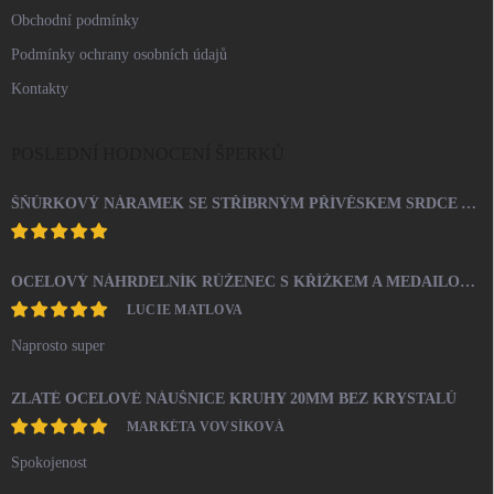
Obchodní podmínky
Podmínky ochrany osobních údajů
Kontakty
POSLEDNÍ HODNOCENÍ ŠPERKŮ
ŠŇŮRKOVÝ NÁRAMEK SE STŘÍBRNÝM PŘÍVĚSKEM SRDCE A KRYSTALY SWAROVSKI CRYSTAL (STŘÍBRO 925/1000)
OCELOVÝ NÁHRDELNÍK RŮŽENEC S KŘÍŽKEM A MEDAILONEM
LUCIE MATLOVA
Naprosto super
ZLATÉ OCELOVÉ NÁUŠNICE KRUHY 20MM BEZ KRYSTALŮ
MARKÉTA VOVSÍKOVÁ
Spokojenost