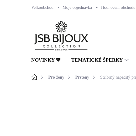
Přejít
Velkoobchod
Moje objednávka
Hodnocení obchodu
na
obsah
NOVINKY 💖
TEMATICKÉ ŠPERKY
Domů
Pro ženy
Prsteny
Stříbrný nápaditý pr
Neohodnoceno
Podrobnosti hodnocení
🇨🇿 ČESKÁ VÝROBA
💎 RUČNÍ PRÁCE