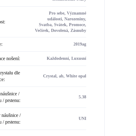
Pro sebe, Významné
události, Narozeniny,
ost
:
Svatba, Svátek, Promoce,
Večírek, Dovolená, Zásnuby
e
:
2019ag
ce nošení
:
Každodenní, Luxusní
rystalu dle
Crystal, ab, White opal
ce
:
náušnice /
5.38
u / prstenu
:
náušnice /
UNI
u / prstenu
: