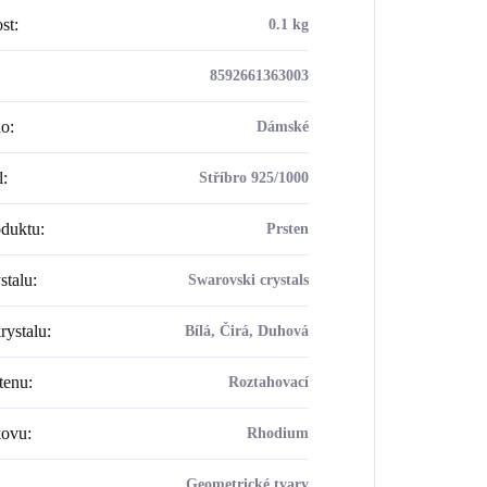
st
:
0.1 kg
8592661363003
ho
:
Dámské
l
:
Stříbro 925/1000
oduktu
:
Prsten
stalu
:
Swarovski crystals
rystalu
:
Bílá, Čirá, Duhová
tenu
:
Roztahovací
kovu
:
Rhodium
Geometrické tvary