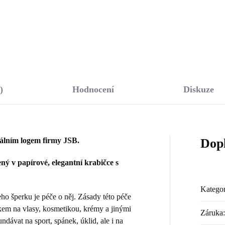
Do košíku
Do košíku
)
Hodnocení
Diskuze
nálním logem firmy JSB.
Dop
ý v papírové, elegantní krabičce s
Kategor
 šperku je péče o něj. Zásady této péče
kem na vlasy, kosmetikou, krémy a jinými
Záruka
:
dávat na sport, spánek, úklid, ale i na