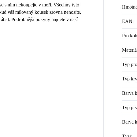
 se s ním nekoupejte v moři. Všechny tyto
Hmotno
Pokud váš milovaný kousek zrovna nenosíte,
rábal. Podrobnější pokyny najdete v naší
EAN
:
Pro ko
Materiá
Typ pr
Typ kry
Barva k
Typ prs
Barva 
Tvar
: