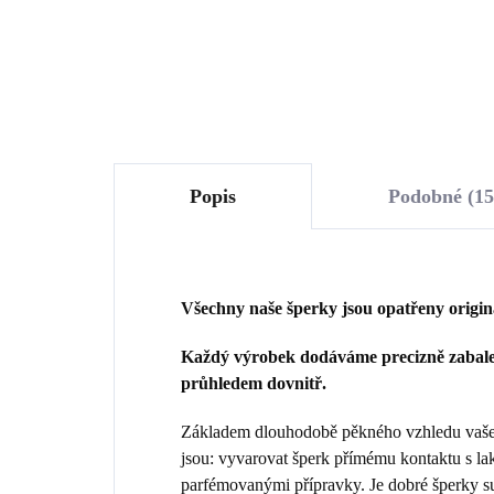
Do košíku
Popis
Podobné (15
Všechny naše šperky jsou opatřeny origi
Každý výrobek dodáváme precizně zabalen
průhledem dovnitř.
Základem dlouhodobě pěkného vzhledu vašeho
jsou: vyvarovat šperk přímému kontaktu s la
parfémovanými přípravky. Je dobré šperky sun