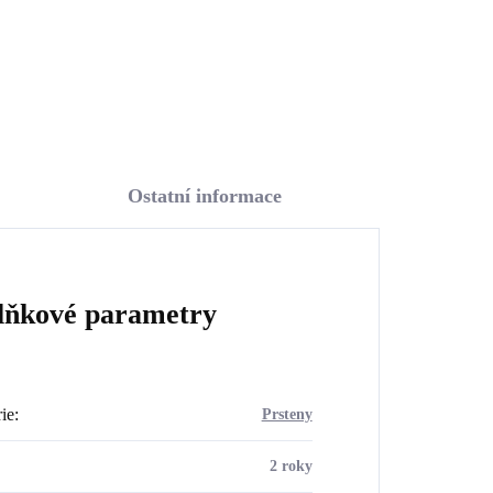
Do košíku
Ostatní informace
lňkové parametry
ie
:
Prsteny
2 roky