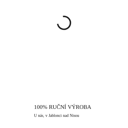
cena:
MŮŽEME DORUČIT DO:
13.8.
−
+
Výrazný prsten, jehož tvar kruh
celý osázený krystaly Swarov
prsten podtrhne Vaši krásu a do
tohoto prstenu, můžete předvé
DETAILNÍ INFORMACE
pravého stříbra ryzosti 925/100
dodává šperku vysoký lesk, pe
Neobsahuje nikl a proto je vhod
které nabízíme, je i tento vyrob
které má dlouhodobou šperkařskou
100% RUČNÍ VÝROBA
U nás, v Jablonci nad Nisou