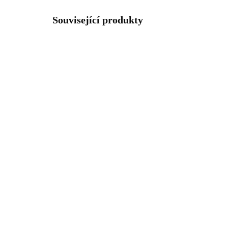
Související produkty
92700311CR
SKLADEM
(>5 KS)
Stříbrný nápaditý prsten
Stř
kruh s krystaly Swarovski
kru
Crystal (Stříbro 925/1000)
1 814 Kč
1 
1 499,17 Kč bez DPH
1 4