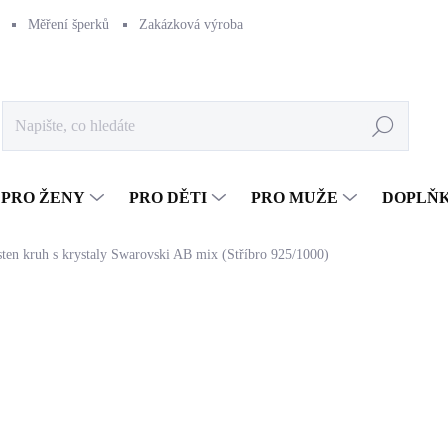
Měření šperků
Zakázková výroba
Naše výroba
Péče o šperk
Hledat
PRO ŽENY
PRO DĚTI
PRO MUŽE
DOPLŇ
sten kruh s krystaly Swarovski AB mix (Stříbro 925/1000)
1 814 Kč
1 499,17 Kč bez DPH
Měrná
SKLADEM
(>5 KS)