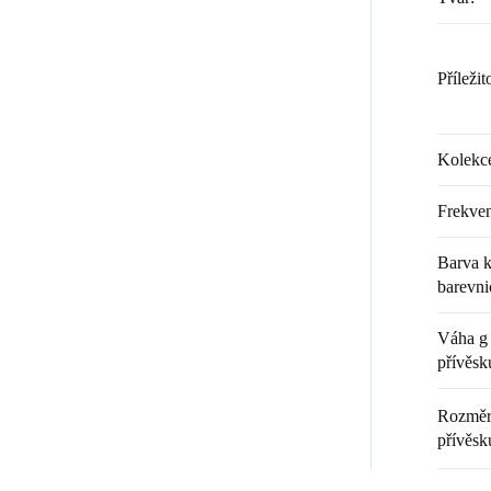
Příležit
Kolekc
Frekven
Barva k
barevni
Váha g 
přívěsk
Rozměr 
přívěsk