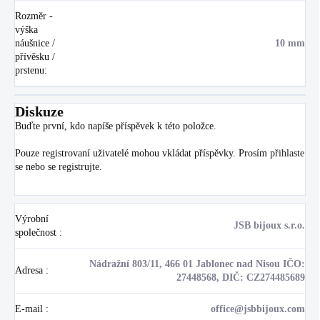
Rozměr -
výška
náušnice /
10 mm
přívěsku /
prstenu
:
Diskuze
Buďte první, kdo napíše příspěvek k této položce.
Pouze registrovaní uživatelé mohou vkládat příspěvky. Prosím
přihlaste
se
nebo se
registrujte
.
Výrobní
JSB bijoux s.r.o.
společnost
:
Nádražní 803/11, 466 01 Jablonec nad Nisou IČO:
Adresa
:
27448568, DIČ: CZ274485689
E-mail
:
office@jsbbijoux.com