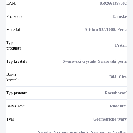
EAN
:
8592661397602
Pro koho
:
Dámské
Materiál
:
Stříbro 925/1000, Perla
Typ
Prsten
produktu
:
Typ krystalu
:
Swarovski crystals, Swarovski perla
Barva
Bílá, Čirá
krystalu
:
Typ prstenu
:
Roztahovací
Barva kovu
:
Rhodium
Tvar
:
Geometrické tvary
Pro sebe, Významné události, Narozeniny, Svatba,