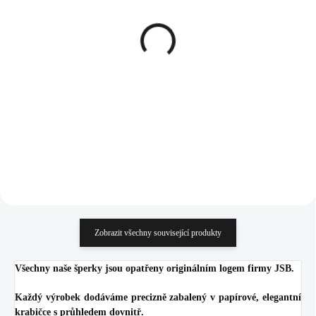
(>5 KS)
(>5 KS)
Stříbrný náušnice
Stříbrný náhrdelník s
provlékací s perlou
perlou zdobenou šikmým
zdobenou šikmým
dvouřadem krystalů
dvouřadem krystalů
Swarovski Crystal
1 141 Kč
1 076 Kč
Swarovski Crystal
(Stříbro 925/1000)
942,98 Kč bez DPH
889,26 Kč bez DPH
(Stříbro 925/1000)
Do košíku
Do košíku
Zobrazit všechny související produkty
Všechny naše šperky jsou opatřeny originálním logem firmy JSB.
Každý výrobek dodáváme precizně zabalený v papírové, elegantní
krabičce s průhledem dovnitř.