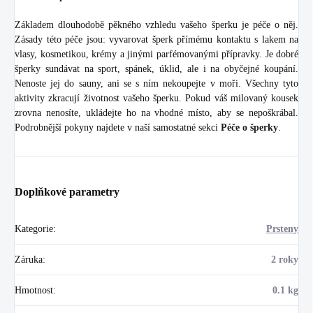
Základem dlouhodobě pěkného vzhledu vašeho šperku je péče o něj.
Zásady této péče jsou: vyvarovat šperk přímému kontaktu s lakem na
vlasy, kosmetikou, krémy a jinými parfémovanými přípravky. Je dobré
šperky sundávat na sport, spánek, úklid, ale i na obyčejné koupání.
Nenoste jej do sauny, ani se s ním nekoupejte v moři. Všechny tyto
aktivity zkracují životnost vašeho šperku. Pokud váš milovaný kousek
zrovna nenosíte, ukládejte ho na vhodné místo, aby se nepoškrábal.
Podrobnější pokyny najdete v naší samostatné sekci
Péče o šperky
.
Doplňkové parametry
Kategorie
:
Prsteny
Záruka
:
2 roky
Hmotnost
:
0.1 kg