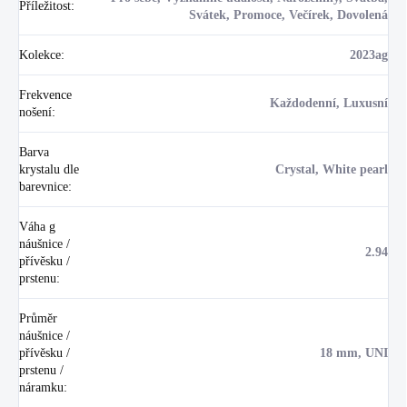
Příležitost
:
Svátek, Promoce, Večírek, Dovolená
Kolekce
:
2023ag
Frekvence
Každodenní, Luxusní
nošení
:
Barva
krystalu dle
Crystal, White pearl
barevnice
:
Váha g
náušnice /
2.94
přívěsku /
prstenu
:
Průměr
náušnice /
přívěsku /
18 mm, UNI
prstenu /
náramku
: