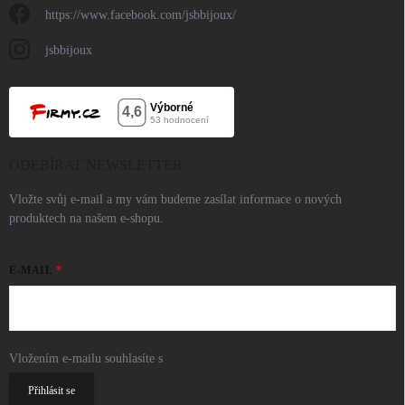
https://www.facebook.com/jsbbijoux/
jsbbijoux
ODEBÍRAT NEWSLETTER
Vložte svůj e-mail a my vám budeme zasílat informace o nových
produktech na našem e-shopu.
E-MAIL
Vložením e-mailu souhlasíte s
podmínkami ochrany osobních údajů
Přihlásit se