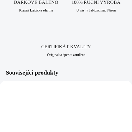
DÁRKOVĚ BALENO
100% RUČNÍ VÝROBA
Krásná krabička zdarma
U nás, v Jablonci nad Nisou
CERTIFIKÁT KVALITY
Originalita šperku zaručena
Související produkty
92400511CR
92300511CR
SKLADEM
SKLADEM