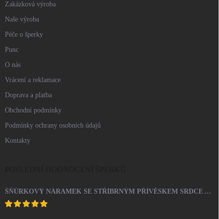
Zakázková výroba
Naše výroba
Péče o šperky
Punc
O nás
Vrácení a reklamace
Doprava a platba
Obchodní podmínky
Podmínky ochrany osobních údajů
Kontakty
POSLEDNÍ HODNOCENÍ ŠPERKŮ
ŠŇŮRKOVÝ NÁRAMEK SE STŘÍBRNÝM PŘÍVĚSKEM SRDCE A KRYSTALY SWAROVSKI CRYSTAL (STŘÍBRO 925/1000)