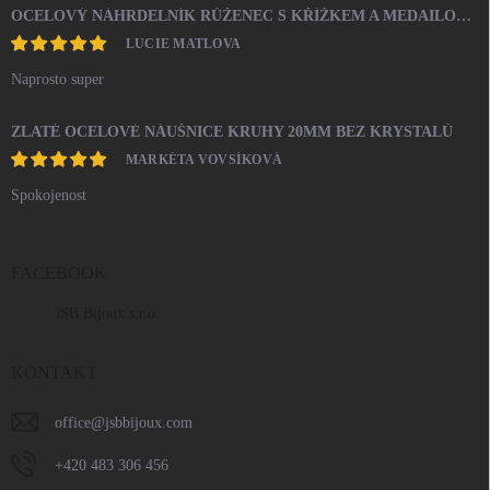
OCELOVÝ NÁHRDELNÍK RŮŽENEC S KŘÍŽKEM A MEDAILONEM
LUCIE MATLOVA
Naprosto super
ZLATÉ OCELOVÉ NÁUŠNICE KRUHY 20MM BEZ KRYSTALŮ
MARKÉTA VOVSÍKOVÁ
Spokojenost
FACEBOOK
JSB Bijoux s.r.o.
KONTAKT
office
@
jsbbijoux.com
+420 483 306 456