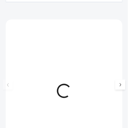
Zákazníci také nakoupili
NOVINKA
💎 RUČNÍ PRÁCE
17405
🇨🇿 ČESKÁ VÝROBA
🇨🇿 ČESKÁ VÝROBA
Luxusní dárková krabička na
Stříbrné náušnice k
šperky JSB - šedá
jednoduchou bílou 
Swarovski White (S
99 Kč
SKLADEM
736 Kč
925/1000)
(>5 KS)
82 Kč bez DPH
608 Kč bez DPH