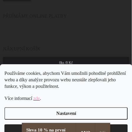
PŘIJÍMÁME ONLINE PLATBY
NÁKUPNÍ KOŠÍK
0
ks /
0 Kč
Používáme cookies, abychom Vám umožnili pohodlné prohlížení
webu a díky analýze provozu webu neustále zlepšovali jeho
funkce, výkon a použitelnost.
Více informací
zde
.
Nastavení
Sleva 10 % na první
Copyright 2026
JSB Bijoux s.r.o.
. Všechna práva vyhrazena.