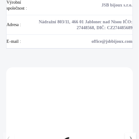
Výrobní
JSB bijoux s.r.o.
společnost
:
Nádražní 803/11, 466 01 Jablonec nad Nisou IČO:
Adresa
:
27448568, DIČ: CZ274485689
E-mail
:
office@jsbbijoux.com
Zákazníci také nakoupili
NOVINKA
NOVINKA
17405
🇨🇿 ČESKÁ VÝROBA
💎 RUČNÍ PRÁCE
🇨🇿 ČESKÁ VÝROBA