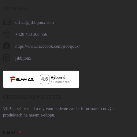
KONTAKT
office
@
jsbbijoux.com
+420 483 306 456
https://www.facebook.com/jsbbijoux/
jsbbijoux
ODEBÍRAT NEWSLETTER
Vložte svůj e-mail a my vám budeme zasílat informace o nových
produktech na našem e-shopu.
E-MAIL