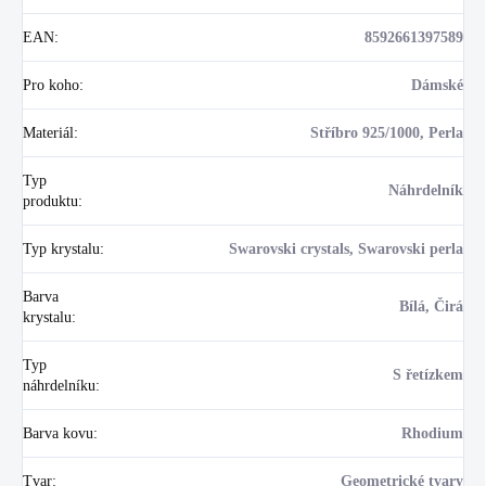
EAN
:
8592661397589
Pro koho
:
Dámské
Materiál
:
Stříbro 925/1000, Perla
Typ
Náhrdelník
produktu
:
Typ krystalu
:
Swarovski crystals, Swarovski perla
Barva
Bílá, Čirá
krystalu
:
Typ
S řetízkem
náhrdelníku
:
Barva kovu
:
Rhodium
Tvar
:
Geometrické tvary