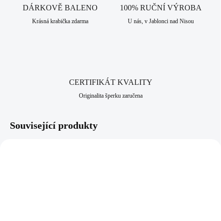
bižuterní historii.
DÁRKOVĚ BALENO
100% RUČNÍ VÝROBA
Krásná krabička zdarma
U nás, v Jablonci nad Nisou
CERTIFIKÁT KVALITY
Originalita šperku zaručena
Související produkty
92400511CR
92700511CR