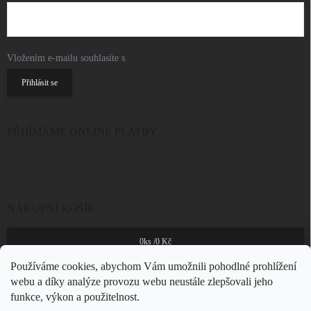
Vložením e-mailu souhlasíte s
podmínkami ochrany osobních údajů
Přihlásit se
PŘIJÍMÁME ONLINE PLATBY
NÁKUPNÍ KOŠÍK
0
ks /
0 Kč
Používáme cookies, abychom Vám umožnili pohodlné prohlížení
webu a díky analýze provozu webu neustále zlepšovali jeho
funkce, výkon a použitelnost.