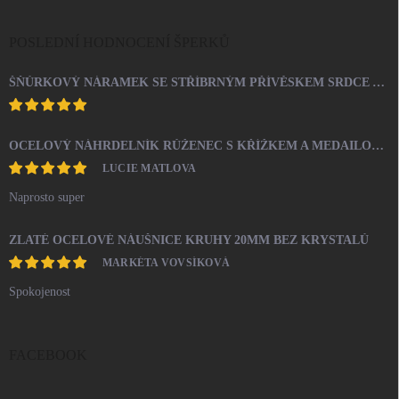
POSLEDNÍ HODNOCENÍ ŠPERKŮ
ŠŇŮRKOVÝ NÁRAMEK SE STŘÍBRNÝM PŘÍVĚSKEM SRDCE A KRYSTALY SWAROVSKI CRYSTAL (STŘÍBRO 925/1000)
OCELOVÝ NÁHRDELNÍK RŮŽENEC S KŘÍŽKEM A MEDAILONEM
LUCIE MATLOVA
Naprosto super
ZLATÉ OCELOVÉ NÁUŠNICE KRUHY 20MM BEZ KRYSTALŮ
MARKÉTA VOVSÍKOVÁ
Spokojenost
FACEBOOK