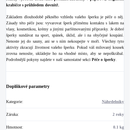
krabičce s průhledem dovnitř.
Základem dlouhodobě pěkného vzhledu vašeho šperku je péče o něj.
Zásady této péče jsou: vyvarovat šperk přímému kontaktu s lakem na
vlasy, kosmetikou, krémy a jinými parfémovanými přípravky. Je dobré
šperky sundávat na sport, spánek, úklid, ale i na obyčejné koupání.
Nenoste jej do sauny, ani se s ním nekoupejte v moři. Všechny tyto
aktivity zkracují životnost vašeho šperku. Pokud váš milovaný kousek
zrovna nenosíte, ukládejte ho na vhodné místo, aby se nepoškrábal.
Podrobnější pokyny najdete v naší samostatné sekci
Péče o šperky
.
Doplňkové parametry
Kategorie
:
Náhrdelníky
Záruka
:
2 roky
Hmotnost
:
0.1 kg