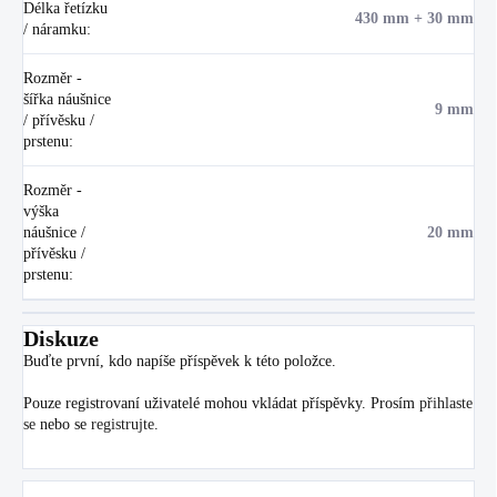
Délka řetízku
430 mm + 30 mm
/ náramku
:
Rozměr -
šířka náušnice
9 mm
/ přívěsku /
prstenu
:
Rozměr -
výška
náušnice /
20 mm
přívěsku /
prstenu
:
Diskuze
Buďte první, kdo napíše příspěvek k této položce.
Pouze registrovaní uživatelé mohou vkládat příspěvky. Prosím
přihlaste
se
nebo se
registrujte
.