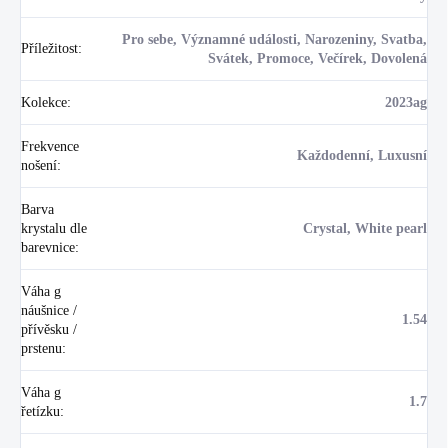
Pro sebe, Významné události, Narozeniny, Svatba,
Příležitost
:
Svátek, Promoce, Večírek, Dovolená
Kolekce
:
2023ag
Frekvence
Každodenní, Luxusní
nošení
:
Barva
krystalu dle
Crystal, White pearl
barevnice
:
Váha g
náušnice /
1.54
přívěsku /
prstenu
:
Váha g
1.7
řetízku
: