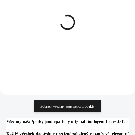
SKLADEM
SKLADEM
(>5 KS)
(>5 KS)
Stříbrný náušnice
Stříbrný prsten s perlou
provlékací s perlou
zdobenou šikmým
zdobenou šikmým
dvouřadem krystalů
dvouřadem krystalů
Swarovski Crystal
1 141 Kč
959 Kč
Swarovski Crystal
(Stříbro 925/1000)
942,98 Kč bez DPH
792,56 Kč bez DPH
(Stříbro 925/1000)
Do košíku
Do košíku
Zobrazit všechny související produkty
Všechny naše šperky jsou opatřeny originálním logem firmy JSB.
Každý výrobek dodáváme precizně zabalený v papírové, elegantní